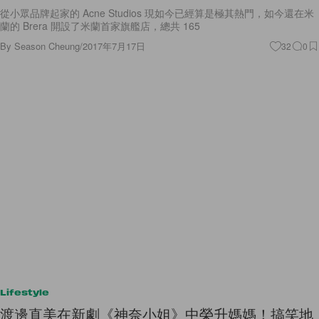
從小眾品牌起家的 Acne Studios 現如今已經算是極其熱門，如今還在米
蘭的 Brera 開設了米蘭首家旗艦店，總共 165
By
Season Cheung
/
2017年7月17日
32
0
Lifestyle
渡邊直美在新劇《神奈小姐》中榮升媽媽！搞笑地