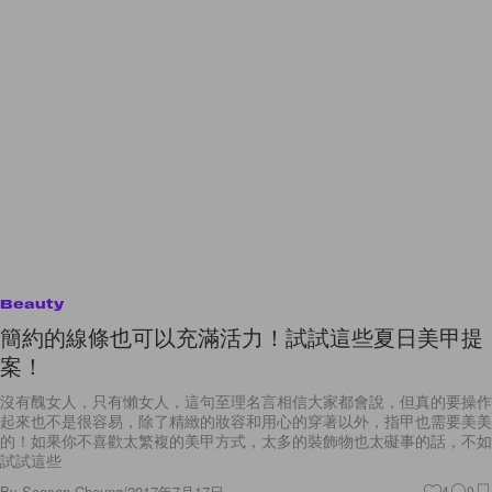
Beauty
簡約的線條也可以充滿活力！試試這些夏日美甲提
案！
沒有醜女人，只有懶女人，這句至理名言相信大家都會說，但真的要操作
起來也不是很容易，除了精緻的妝容和用心的穿著以外，指甲也需要美美
的！如果你不喜歡太繁複的美甲方式，太多的裝飾物也太礙事的話，不如
試試這些
By
Season Cheung
/
2017年7月17日
4
0