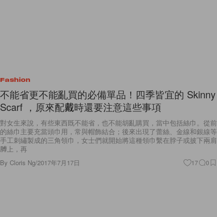
Fashion
不能省更不能亂買的必備單品！四季皆宜的 Skinny
Scarf ，原來配戴時還要注意這些事項
對女生來說，有些東西既不能省，也不能胡亂購買，當中包括絲巾。從前
的絲巾主要充當頭巾用，常與帽飾結合；後來出現了蕾絲、金線和銀線等
手工刺繡製成的三角領巾，女士們就開始將這種領巾繫在脖子或披下兩肩
膊上，再
By
Cloris Ng
/
2017年7月17日
17
0