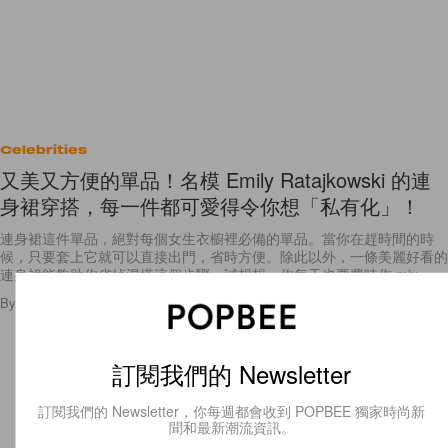
Celebrities
又美又方便的單品！名模 Emily Ratajkowski 的連
身裙穿搭，每一件都可愛得令你想「私有化」！
連身裙這件單品，絕對每個女生衣櫥裡必備的單品。當你在趕時間的時
候，只要套上它就可以直接出門，省時方便。除此以外，一條美麗好看的
連身裙能夠助你省掉混搭這個步驟，試想想，你每天也要費時作 mix
By
Emily.W
/
2017年7月18日
7
0
訂閱我們的 Newsletter
訂閱我們的 Newsletter，你每週都會收到 POPBEE 獨家時尚新
聞和最新潮流資訊。