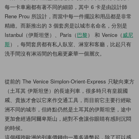
每一卡車廂都有著不同的細節，其中 6 卡是由設計師
Rene Prou 所設計，而當中每一件擺設和用品都是非常
精緻。而新推出的 3 個套房是以城市名命名，分別是
Istanbul（伊斯坦堡）、Paris（
巴黎
） 和 Venice（
威尼
斯
），每間套房都有私人臥室、淋室和客廳，比起只有
洗手間沒有淋浴間的包廂更豪華一個層次。
從前的 The Venice Simplon-Orient-Express 只駛向東方
（土耳其 伊斯坦堡）的長途列車，很多時只有皇親國
戚、貴族才會以它來作交通工具，而目前它主要行經歐
洲不同的城市，但終點仍然是土耳其的伊斯坦堡，途中
更加會經過阿爾卑斯山，絕對不會讓你眼睛有感到沉悶
的時候。
這個橫跨歐洲的列車價錢由一萬多港幣起，除了可以感