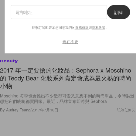
訂閱
點擊訂閱即表示您同意我們的
服務條款
與
隱私政策
。
現在不要
Beauty
2017 年一定要搶的化妝品：Sephora x Moschino
的 Teddy Bear 化妝系列肯定會成為最火熱的時尚
小物
Moschino 每季也會推出不少造型可愛又意想不到的時尚單品，令時裝迷
想把它們統統都買回家。最近，品牌宣布即將與 Sephora
By
Audrey Tsang
/
2017年7月18日
3
0