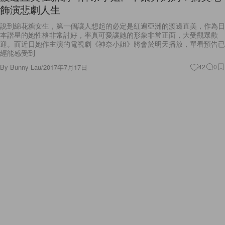
飾演悲劇人生
說到綿花糖女生，第一個讓人想起的必定是紅遍亞洲的渡邊直美，作為日
本諧星的她性格非常討好，率真可愛讓她的形象非常正面，大受觀眾歡
迎。而近日她作主演的電視劇《神奈小姐》將會於明天播放，單看預告已
經能感受到
By
Bunny Lau
/
2017年7月17日
42
0