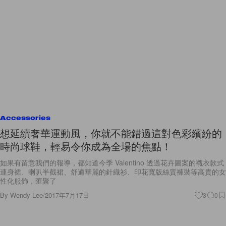
Accessories
想延續奢華運動風，你就不能錯過這對色彩繽紛的
時尚球鞋，輕易令你成為全場的焦點！
如果有留意我們的報導，都知道今季 Valentino 透過花卉圖案的襯衣款式
連身裙、喇叭半截裙、舒適華麗的針織衫、印花寬版絲質褲裝等高貴的女
性化服飾，匯聚了
By
Wendy Lee
/
2017年7月17日
3
0