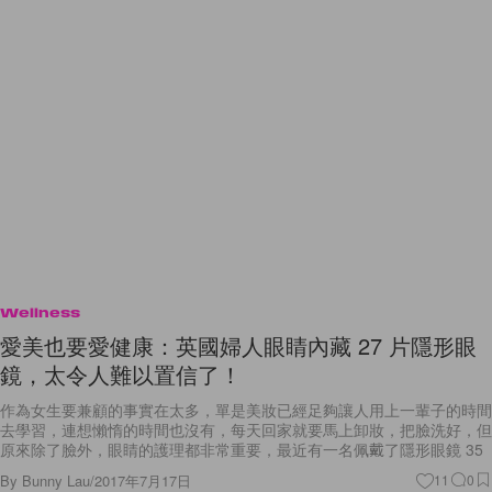
Wellness
愛美也要愛健康：英國婦人眼睛內藏 27 片隱形眼
鏡，太令人難以置信了！
作為女生要兼顧的事實在太多，單是美妝已經足夠讓人用上一輩子的時間
去學習，連想懶惰的時間也沒有，每天回家就要馬上卸妝，把臉洗好，但
原來除了臉外，眼睛的護理都非常重要，最近有一名佩戴了隱形眼鏡 35
By
Bunny Lau
/
2017年7月17日
11
0