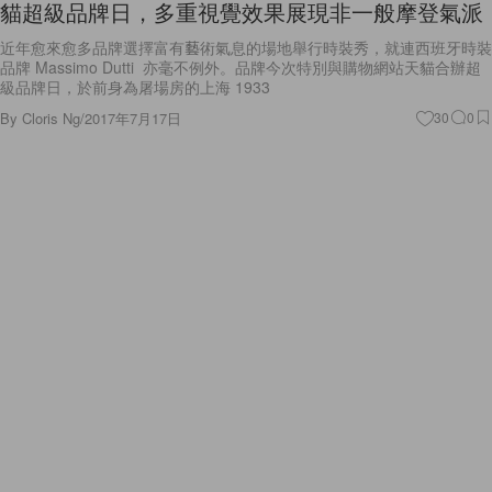
貓超級品牌日，多重視覺效果展現非一般摩登氣派
近年愈來愈多品牌選擇富有藝術氣息的場地舉行時裝秀，就連西班牙時裝
品牌 Massimo Dutti 亦毫不例外。品牌今次特別與購物網站天貓合辦超
級品牌日，於前身為屠場房的上海 1933
By
Cloris Ng
/
2017年7月17日
30
0