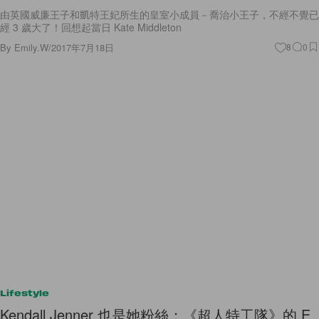
由英國威廉王子和凱特王妃所生的皇室小成員－喬治小王子，不經不覺已
經 3 歲大了！回想起當日 Kate Middleton
By
Emily.W
/
2017年7月18日
8
0
Lifestyle
Kendall Jenner 也是她粉絲：《超人特工隊》的 E