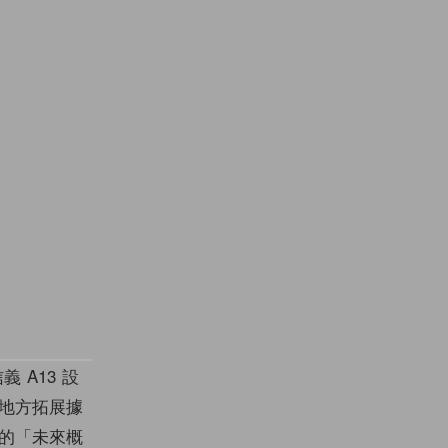
 A13 設
等地方拓展據
幕的「未來概