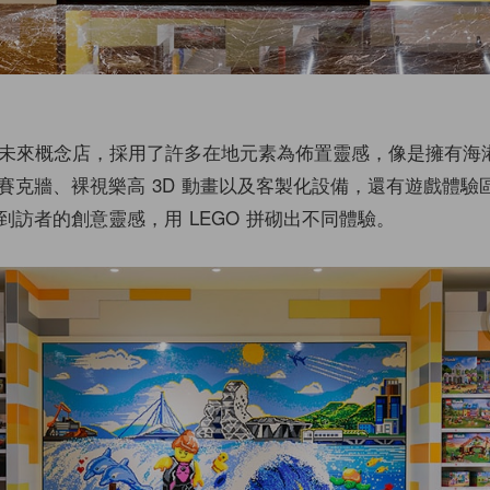
的的未來概念店，採用了許多在地元素為佈置靈感，像是擁有海
賽克牆、裸視樂高 3D 動畫以及客製化設備，還有遊戲體驗
到訪者的創意靈感，用 LEGO 拼砌出不同體驗。