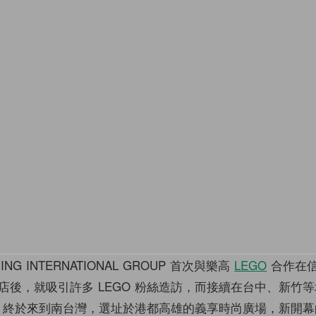
MING INTERNATIONAL GROUP 首次與樂高
LEGO
合作在信義
店後，就吸引許多 LEGO 粉絲造訪，而接續在台中、新竹
GO 終於來到南台灣，選址於港都高雄的義享時尚廣場，新開