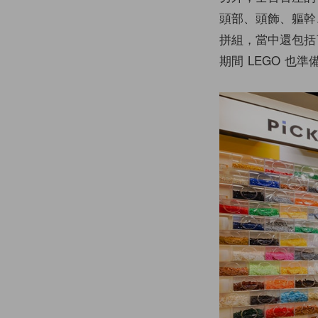
頭部、頭飾、軀幹
拼組，當中還包括
期間 LEGO 也