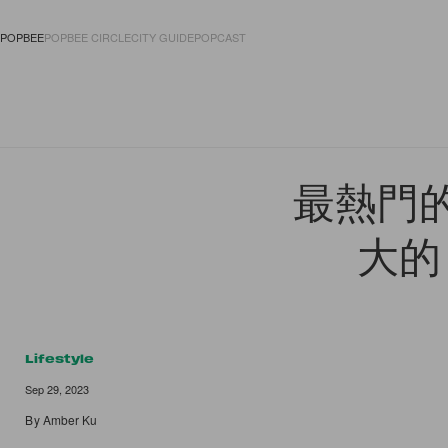
POPBEE
POPBEE CIRCLE
CITY GUIDE
POPCAST
FASHION
ACCES
最熱門的
大的
Lifestyle
Sep 29, 2023
By
Amber Ku