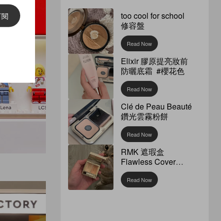
too cool for school
訂閱
修容盤
Read Now
Elixir 膠原提亮妝前
防曬底霜 #櫻花色
Read Now
Clé de Peau Beauté
鑽光雲霧粉餅
Read Now
RMK 遮瑕盒
Flawless Cover
Concealer
Read Now