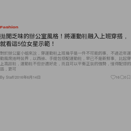
Fashion
拋開乏味的辦公室風格！將運動鞋融入上班穿搭，
就看這5位女星示範！
對於辦公室小姐來說，穿運動鞋上班幾乎是一件不可能的事。不過近年運
動風席捲時裝界，以西褲、手提包搭配運動鞋，早已不是新鮮事。比起穿
上高跟鞋，運動鞋不但舒適好走，而且可以平衡正裝的強勢，懂得配搭的
話，更可
By
Staff
/
2016年6月14日
16
0