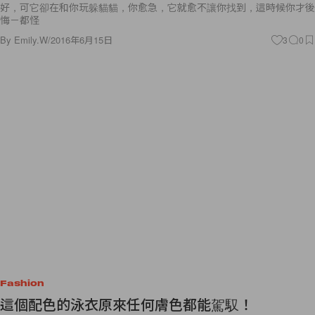
好，可它卻在和你玩躲貓貓，你愈急，它就愈不讓你找到，這時候你才後
悔－都怪
By
Emily.W
/
2016年6月15日
3
0
Fashion
這個配色的泳衣原來任何膚色都能駕馭！