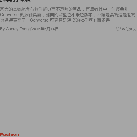
家大的衣櫥總會有數件經典而不過時的單品，而筆者其中一件經典非
Converse 的波鞋莫屬，經典的深藍色和米色版本，不論是高筒還是低筒
也通通買齊了，Converse 可真算是穿搭的救星啊！而多得
By
Audrey Tsang
/
2016年6月14日
35
0
Fashion