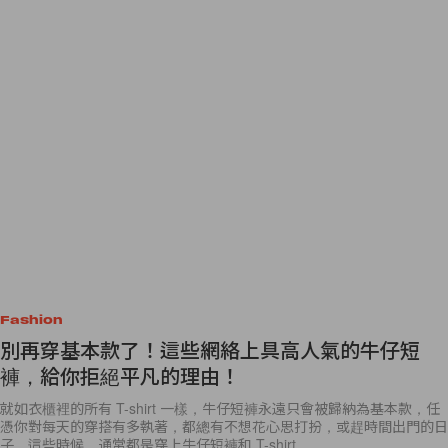
Fashion
別再穿基本款了！這些網絡上具高人氣的牛仔短
褲，給你拒絕平凡的理由！
就如衣櫃裡的所有 T-shirt 一樣，牛仔短褲永遠只會被歸納為基本款，任
憑你對每天的穿搭有多執著，都總有不想花心思打扮，或趕時間出門的日
子，這些時候，通常都是穿上牛仔短褲和 T-shirt