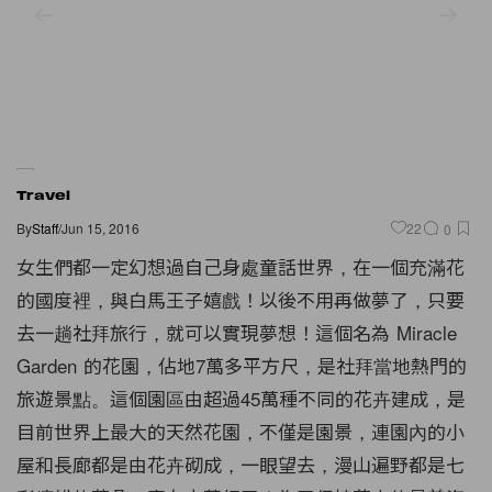
Travel
By
Staff
/
Jun 15, 2016
22
0
女生們都一定幻想過自己身處童話世界，在一個充滿花
的國度裡，與白馬王子嬉戲！以後不用再做夢了，只要
去一趟社拜旅行，就可以實現夢想！這個名為 Miracle
Garden 的花園，佔地7萬多平方尺，是社拜當地熱門的
旅遊景點。這個園區由超過45萬種不同的花卉建成，是
目前世界上最大的天然花園，不僅是園景，連園內的小
屋和長廊都是由花卉砌成，一眼望去，漫山遍野都是七