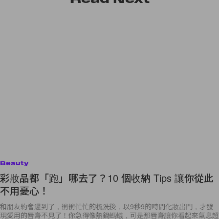
Beauty
彩妝品都「跑」哪去了？10 個收納 Tips 讓你從此
不用憂心！
和朋友約會遲到了，衝衝忙忙的梳洗後，以9秒9的時間化妝出門，才發
現愛用的唇膏不見了！你急得像熱鍋螞蟻，可是那唇膏讓你看起來氣息超