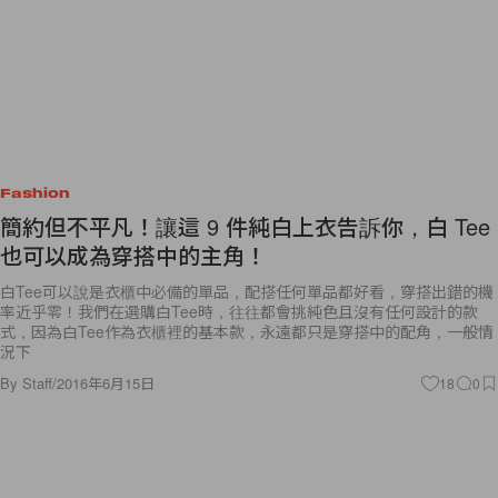
Fashion
簡約但不平凡！讓這 9 件純白上衣告訴你，白 Tee
也可以成為穿搭中的主角！
白Tee可以說是衣櫃中必備的單品，配搭任何單品都好看，穿搭出錯的機
率近乎零！我們在選購白Tee時，往往都會挑純色且沒有任何設計的款
式，因為白Tee作為衣櫃裡的基本款，永遠都只是穿搭中的配角，一般情
況下
By
Staff
/
2016年6月15日
18
0