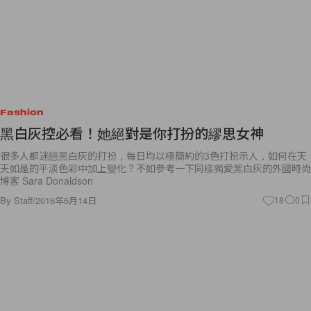
Fashion
黑白灰控必看！她絕對是你打扮的繆思女神
很多人都迷戀黑白灰的打扮，每日均以極簡約的3色打扮示人，如何在天
天如是的平淡色彩中加上變化？不如參考一下同樣獨愛黑白灰的外國時尚
博客 Sara Donaldson
By
Staff
/
2016年6月14日
18
0