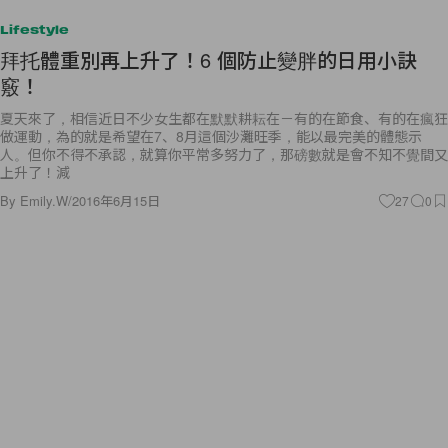
Lifestyle
拜托體重別再上升了！6 個防止變胖的日用小訣
竅！
夏天來了，相信近日不少女生都在默默耕耘在－有的在節食、有的在瘋狂
做運動，為的就是希望在7、8月這個沙灘旺季，能以最完美的體態示
人。但你不得不承認，就算你平常多努力了，那磅數就是會不知不覺間又
上升了！減
By
Emily.W
/
2016年6月15日
27
0