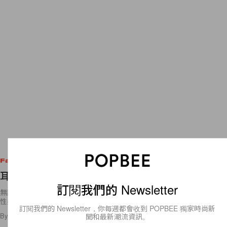
Fashion
耳環加上衣的最佳組合！今夏就靠它們搶鏡了！
訂閱我們的 Newsletter
無論是簡單或是複雜，夏天最討人喜的單品包括露香肩的 tube top、展露
性感小蠻腰的 tank
訂閱我們的 Newsletter，你每週都會收到 POPBEE 獨家時尚新
聞和最新潮流資訊。
By
Anaïs
/
2016年6月15日
18
0