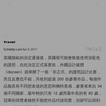
Travel
By
Debby Lam
/
Apr 9, 2017
2
0
英國脫歐的決定通過後，英國很可能會恢復使用深藍色
的護照，在此決定正式落實前，外國設計媒體
《dezeen》就舉辦了一個「非正式」的護照設計比賽，
而且反應也不錯，共收到超過 200 份參賽作品，每個作
品都具有不同想表達的意思和獨特美感，參賽者來自 34
個不同國家，最年輕的只有 12 歲而最年長的有 83 歲，
冠軍的得獎者雖然不能把作品付諸現實，但卻可以得到