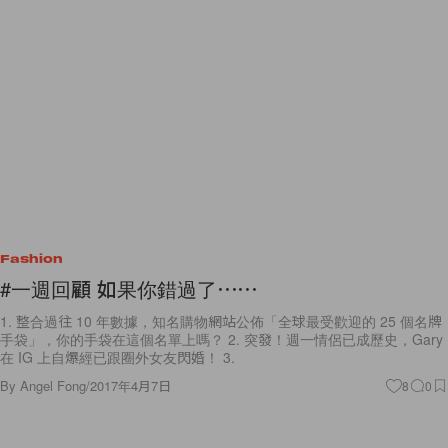
Fashion
#一週回顧 如果你錯過了⋯⋯
1. 整合過往 10 年數據，知名購物網站公佈「全球最受歡迎的 25 個名牌
手袋」，你的手袋在這個名單上嗎？ 2. 突發！週一情侶已成歷史，Gary
在 IG 上自爆經已跟圈外女友閃婚！ 3.
By
Angel Fong
/
2017年4月7日
8
0