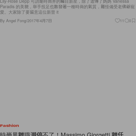
Lily-Rose Depp 可謂是時尚界的矚目新星，除了遺傳了媽媽 Vanessa
Paradis 的美貌，舉手投足也散發著一種時尚的氣質，難怪備受老佛爺寵
愛。大家除了要留意這位新晉 it
By
Angel Fong
/
2017年4月7日
11
0
Fashion
時尚界離職潮停不了！Massimo Giorgetti 離任