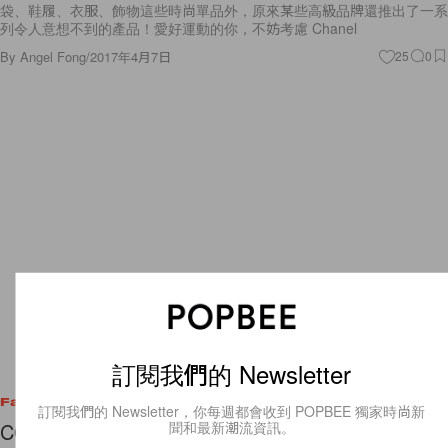
袋、鞋履、衣服、飾物這些時尚單品外，原來某些高級品牌還推出了一系
列令人意想不到的產品！愛好運動的你，不妨考慮 Chanel
By
Angel Fong
/
2017年4月7日
25
0
訂閱我們的 Newsletter
Fashion
訂閱我們的 Newsletter，你每週都會收到 POPBEE 獨家時尚新
聞和最新潮流資訊。
COS 最新造型目錄：簡約不一定黑白灰，就為春