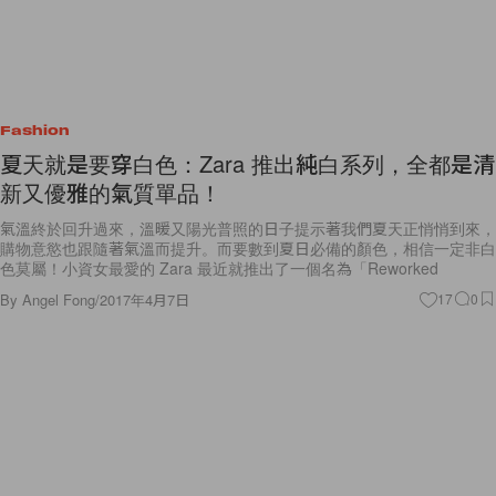
Fashion
夏天就是要穿白色：Zara 推出純白系列，全都是清
新又優雅的氣質單品！
氣溫終於回升過來，溫暖又陽光普照的日子提示著我們夏天正悄悄到來，
購物意慾也跟隨著氣溫而提升。而要數到夏日必備的顏色，相信一定非白
色莫屬！小資女最愛的 Zara 最近就推出了一個名為「Reworked
By
Angel Fong
/
2017年4月7日
17
0