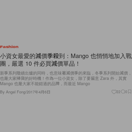
Fashion
小資女最愛的減價季殺到：Mango 也悄悄地加入戰
團，嚴選 10 件必買減價單品！
新季系列陸續出爐的同時，也意味著減價季的來臨，冬季系列開始減價，
也是大家掃貨的好時機！作為一位小資女，除了要留意 Zara 外，其實
Mango 也是大家不能錯過的品牌，而最近 Mango
By
Angel Fong
/
2017年4月6日
22
0