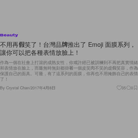
Beauty
不用再假笑了！台灣品牌推出了 Emoji 面膜系列，
讓你可以把各種表情放臉上！
作為一個在社會上打滾的成熟女性，你或許經已被訓練到不再把真實情緒
和表情放在臉上，而是無時無刻都掛著一個皮笑肉不笑的虛假笑容，作為
保護自己的面具。可是，有了這系列的面膜，你再也不用掩飾自己的表情
了！
By
Crystal Chan
/
2017年4月8日
35
0