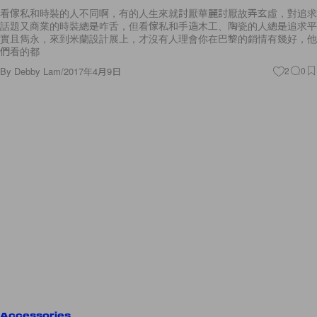
看傢私和時裝的人不同啊，有的人生來就討厭華麗討厭故弄玄虛，對追求
話題又商業的時裝總是咋舌，但看傢私和手造木工、陶瓷的人總是追求平
實且雋永，來到米蘭設計展上，才沒有人理會你在巴黎的銷情有幾好，他
們看的都
By
Debby Lam
/
2017年4月9日
2
0
Accessories