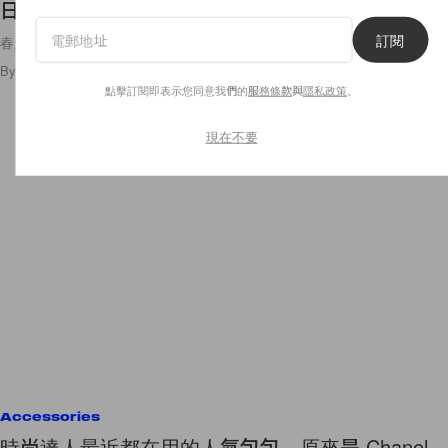
日注入一點大自然色彩！
訂閱
春天來臨，自然界的萬物也充滿著生氣。以北歐式簡約風格見稱的 COS
By
Angel Fong
/
2017年4月7日
32
0
點擊訂閱即表示您同意我們的
服務條款
與
隱私政策
。
現在不要
Accessories
時尚達人最近都在用的人氣包包，原來是 Chanel