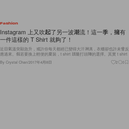
Fashion
Instagram 上又吹起了另一波潮流！這一季，擁有
一件這樣的 T Shirt 就夠了！
近日氣溫突顯急升，或許你每天都經已變得大汗淋漓，衣櫃卻也許未曾反
應過來。假若要換上輕便的夏裝，t shirt 該是打頭陣的選擇。其實 t shirt
By
Crystal Chan
/
2017年4月8日
2
0