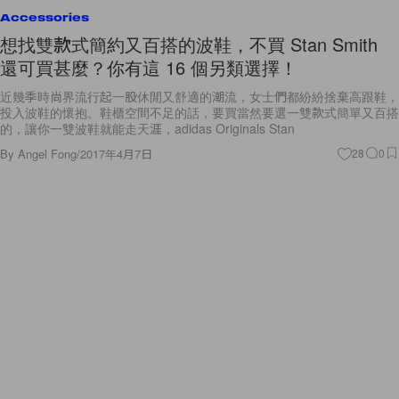
Accessories
想找雙款式簡約又百搭的波鞋，不買 Stan Smith
還可買甚麼？你有這 16 個另類選擇！
近幾季時尚界流行起一股休閒又舒適的潮流，女士們都紛紛捨棄高跟鞋，
投入波鞋的懷抱。鞋櫃空間不足的話，要買當然要選一雙款式簡單又百搭
的，讓你一雙波鞋就能走天涯，adidas Originals Stan
By
Angel Fong
/
2017年4月7日
28
0