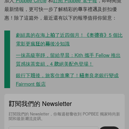
加入
Popbee Circle
和
訂閱 Popbee 電子報
，即時閱覽
最新情報，更可快一步了解精彩的尊享禮遇及折扣優
惠！除了這篇外，最近還有以下的報導值得你留意：
劇組真的在海上拍了近四個月！《奧德賽》5 個比
電影更瘋狂的幕後冷知識
一抹高級寧靜，留給早晨：Kith 攜手 Fellow 推出
質感抹茶套組，4 款絕美配色登場！
銀行下班後，旅客住進來了！紐奧良老銀行變成
Fairmont 飯店
訂閱我們的 Newsletter
訂閱我們的 Newsletter，你每週都會收到 POPBEE 獨家時尚新
聞和最新潮流資訊。