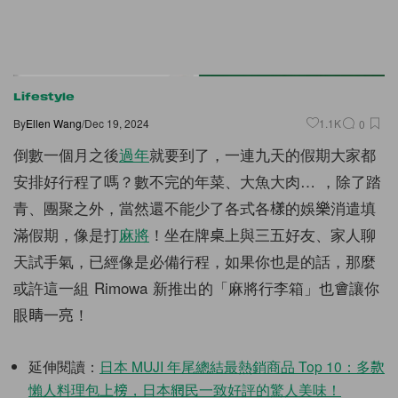
Lifestyle
By
Ellen Wang
/
Dec 19, 2024
1.1K
0
倒數一個月之後
過年
就要到了，一連九天的假期大家都
安排好行程了嗎？數不完的年菜、大魚大肉… ，除了踏
青、團聚之外，當然還不能少了各式各樣的娛樂消遣填
滿假期，像是打
麻將
！坐在牌桌上與三五好友、家人聊
天試手氣，已經像是必備行程，如果你也是的話，那麼
或許這一組 Rimowa 新推出的「麻將行李箱」也會讓你
眼睛一亮！
延伸閱讀：
日本 MUJI 年尾總結最熱銷商品 Top 10：多款
懶人料理包上榜，日本網民一致好評的驚人美味！