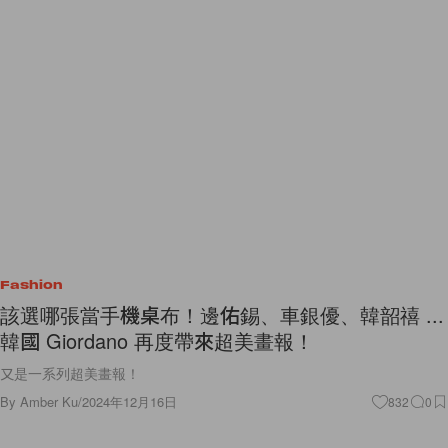
Fashion
該選哪張當手機桌布！邊佑錫、車銀優、韓韶禧 ...
韓國 Giordano 再度帶來超美畫報！
又是一系列超美畫報！
By
Amber Ku
/
2024年12月16日
832
0