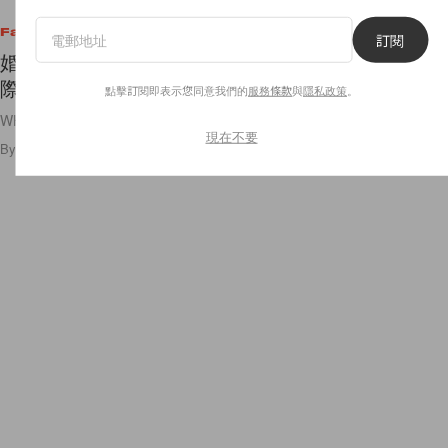
Fashion
訂閱
婚紗女王 Vera Wang 要退休了嗎？創立 35 年之
際，決定將品牌賣給 WHP Global！
點擊訂閱即表示您同意我們的
服務條款
與
隱私政策
。
WHP Global 集團最近來勢洶洶！
現在不要
By
Ellen Wang
/
2024年12月18日
713
0