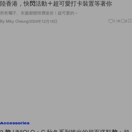
陸香港，快閃活動＋超可愛打卡裝置等著你
所有帽子、衣服都變得很迷你！超可愛的～
By
Miky Cheung
/
2024年12月18日
1.1K
0
Accessories
3 款 UNIQLO：C 秋冬系列推出的超百搭鞋款：超