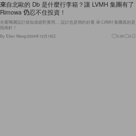
來自北歐的 Db 是什麼行李箱？讓 LVMH 集團有了
Rimowa 仍忍不住投資！
光看隔層設計就知道絕對實用… 設計也是簡約好看 🤩 LVMH 集團真的是
指南針！
By
Ellen Wang
/
2024年12月18日
3.3K
0