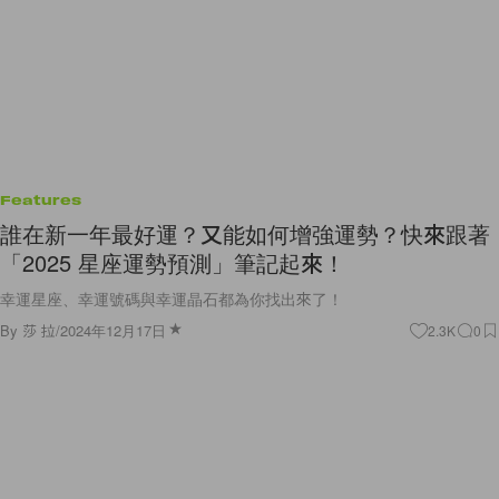
Features
誰在新一年最好運？又能如何增強運勢？快來跟著
「2025 星座運勢預測」筆記起來！
幸運星座、幸運號碼與幸運晶石都為你找出來了！
By
莎 拉
/
2024年12月17日
2.3K
0