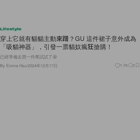
Lifestyle
穿上它就有貓貓主動來蹭？GU 這件裙子意外成為
「吸貓神器」，引發一票貓奴瘋狂搶購！
已經準備去買一件來試試了🤩
By
Emma Hsu
/
2024年12月17日
1.7K
0