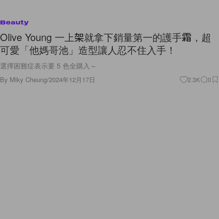
Beauty
Olive Young 一上架就拿下銷量第一的護手霜，超
可愛「他媽哥池」造型讓人忍不住入手！
選擇困難症表示要 5 色全購入～
By
Miky Cheung
/
2024年12月17日
2.3K
0