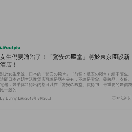
Lifestyle
女生們要淪陷了！「驚安の殿堂」將於東京開設新
酒店！
對於女生來說，日本的「驚安の殿堂」（前稱：激安の殿堂）絕不陌生。
這間日本連鎖生活雜貨店可說是應有盡有，不論是零食、藥妝品、衣服、
電器，幾乎你想得出的都可以在「驚安の殿堂」買得到，最重要的是價錢
比一般的
By
Bunny Lau
/
2018年8月20日
16
0