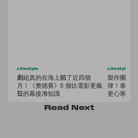
Lifestyle
Lifestyle
劇組真的在海上拍了近四個
製作團隊
月！《奧德賽》5 個比電影更瘋
律！泰劇
狂的幕後冷知識
更心寒，
地帶
Read
Next