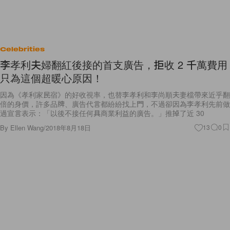
Celebrities
李孝利夫婦翻紅後接的首支廣告，拒收 2 千萬費用
只為這個超暖心原因！
因為《孝利家民宿》的好收視率，也替李孝利和李尚順夫妻檔帶來近乎翻
倍的身價，許多品牌、廣告代言都紛紛找上門，不過卻因為李孝利先前做
過宣言表示：「以後不接任何具商業利益的廣告。」推掉了近 30
By
Ellen Wang
/
2018年8月18日
13
0