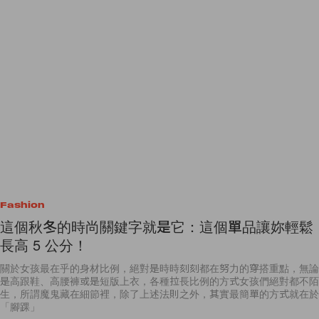
Fashion
這個秋冬的時尚關鍵字就是它：這個單品讓妳輕鬆
長高 5 公分！
關於女孩最在乎的身材比例，絕對是時時刻刻都在努力的穿搭重點，無論
是高跟鞋、高腰褲或是短版上衣，各種拉長比例的方式女孩們絕對都不陌
生，所謂魔鬼藏在細節裡，除了上述法則之外，其實最簡單的方式就在於
「腳踝」