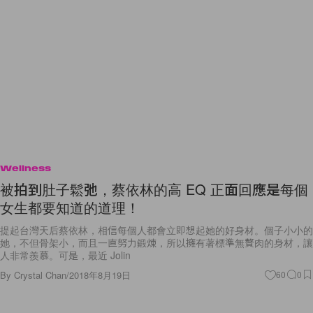
Wellness
被拍到肚子鬆弛，蔡依林的高 EQ 正面回應是每個
女生都要知道的道理！
提起台灣天后蔡依林，相信每個人都會立即想起她的好身材。個子小小的
她，不但骨架小，而且一直努力鍛煉，所以擁有著標準無贅肉的身材，讓
人非常羨慕。可是，最近 Jolin
By
Crystal Chan
/
2018年8月19日
60
0