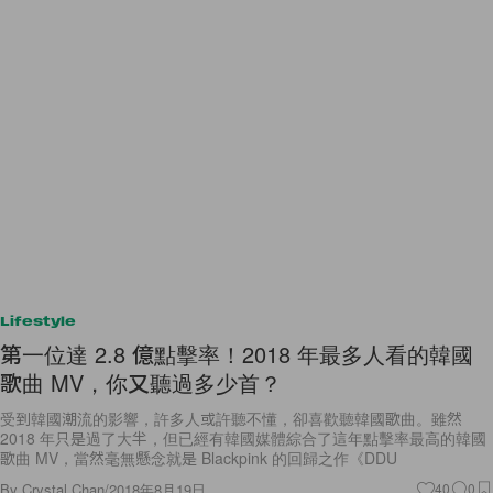
Lifestyle
第一位達 2.8 億點擊率！2018 年最多人看的韓國
歌曲 MV，你又聽過多少首？
受到韓國潮流的影響，許多人或許聽不懂，卻喜歡聽韓國歌曲。雖然
2018 年只是過了大半，但已經有韓國媒體綜合了這年點擊率最高的韓國
歌曲 MV，當然毫無懸念就是 Blackpink 的回歸之作《DDU
By
Crystal Chan
/
2018年8月19日
40
0