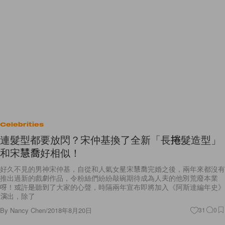
Celebrities
連髮型都要放閃？宋仲基換了全新「長捲髮造型」
和宋慧喬好相似！
好久不見的男神宋仲基，自從和人氣女星宋慧喬完婚之後，兩年來都沒有
推出過新的戲劇作品，令粉絲們紛紛敲碗期待成為人夫的他別荒廢本業
呀！或許是聽到了大家的心聲，時隔兩年宣布即將加入《阿斯達編年史》
演出，除了
By
Nancy Chen
/
2018年8月20日
31
0