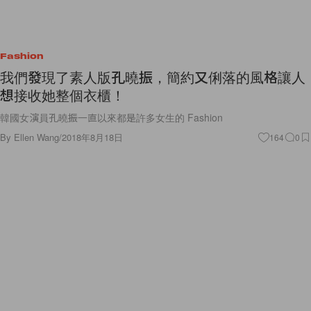
Fashion
我們發現了素人版孔曉振，簡約又俐落的風格讓人
想接收她整個衣櫃！
韓國女演員孔曉振一直以來都是許多女生的 Fashion
By
Ellen Wang
/
2018年8月18日
164
0