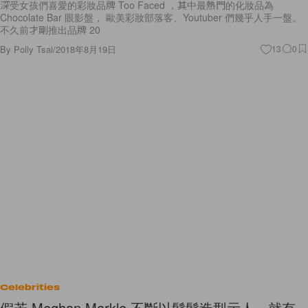
深受女孩們喜愛的彩妝品牌 Too Faced ，其中最熱門的化妝品為
Chocolate Bar 眼影盤， 歐美彩妝部落客、Youtuber 們幾乎人手一盤。
不久前才剛推出品牌 20
By
Polly Tsai
/
2018年8月19日
13
0
Celebrities
假若 Meghan Markle 不斷以髮髻造型示人，就有