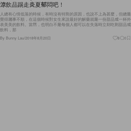
涼飲品踢走炎夏郁悶吧！
人總有心情低落的時候，有時沒有特別的原因，也說不上為甚麼，但總是
覺得諸事不順，在這個時候對女生來說最好的解藥就是一份甜品或一杯外
表美美的飲料。當然，也明白不是每個人都可以在失落時立刻吃到甜品或
飲料，那
By
Bunny Lau
/
2018年8月20日
8
0