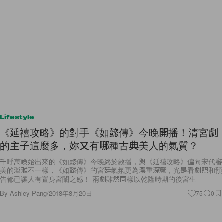
Lifestyle
《延禧攻略》的對手《如懿傳》今晚開播！清宮劇
的主子這麼多，妳又有哪種古典美人的氣質？
千呼萬喚始出來的《如懿傳》今晚終於啟播，與《延禧攻略》偏向宋代審
美的淡雅不一樣，《如懿傳》的宮廷氣氛更為濃重深鬱，光是看劇照和預
告都已讓人有置身宮闈之感！ 兩劇雖然同樣以乾隆時期的後宮生
By
Ashley Pang
/
2018年8月20日
75
0