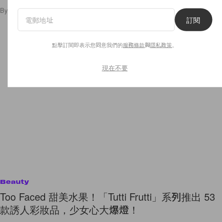
By
Polly Tsai
/
2018年8月19日
8
0
訂閱
點擊訂閱即表示您同意我們的
服務條款
與
隱私政策
。
現在不要
Beauty
Too Faced 甜美水果！「Tutti Frutti」系列推出 53
款誘人彩妝品，少女心大爆燈！