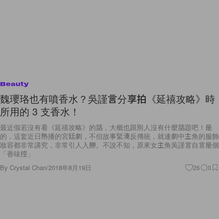
Beauty
魏瓔珞也有噴香水？吳謹言分享拍《延禧攻略》時
所用的 3 支香水！
最近假若沒有看《延禧攻略》的話，大概也跟別人沒有什麼話題吧！是
的，這套近日熱播的宮廷劇，不但故事緊湊反傳統，就連劇中主角的服飾
妝容都非常講究，非常引人入勝。不說不知，原來女主角吳謹言自言是個
「香味控」
By
Crystal Chan
/
2018年8月19日
26
0