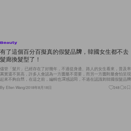
Beauty
有了這個百分百擬真的假髮品牌，韓國女生都不去
髮廊換髮型了！
儘管「髮片」已經存在了好幾年，不過從身邊、路人的女生看來，普及率
其實還不算高，許多人會認為一方面是不需要，而另一方面則是會怕呈現
起來不夠自然，在這之前，編輯也深感認同，不過在認識到韓國假髮品牌
By
Ellen Wang
/
2018年8月18日
248
0