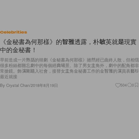
Celebrities
《金秘書為何那樣》的智雅透露，朴敏英就是現實
中的金秘書！
早前造成一片熱話的韓劇《金秘書為何那樣》雖然經已曲終人散，但相信
很多粉絲都難忘劇中的每個經典場景。除了男女主角外，劇中的配角都非
常搶鏡。飾演剛踏入社會，接替女主角金秘書工作的金智雅的演員表藝珍
最近就接
By
Crystal Chan
/
2018年8月19日
504
0