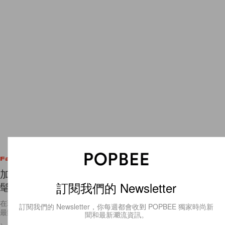
Fashion
加入 Instagram 典藏清單！偷偷告訴妳這幾件超時
訂閱我們的 Newsletter
髦單品，下半年就靠它們了！
在現在這個社群媒體相當活絡的時代，想知道最新時尚趨勢、哪裡是近期
訂閱我們的 Newsletter，你每週都會收到 POPBEE 獨家時尚新
最熱門的打卡地點或者週末可以去哪間咖啡廳？只要一打開 Instagram
聞和最新潮流資訊。
、 Facebook 就可以找到滿滿的資訊，尤其以圖像為主的