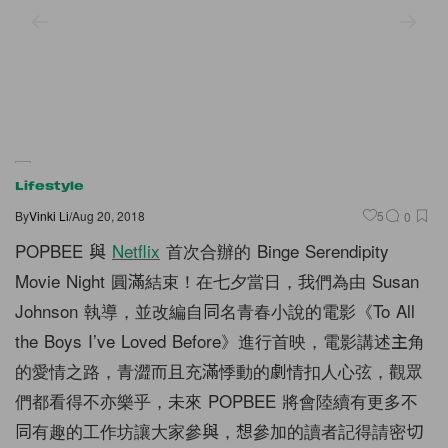
Lifestyle
By
Vinki Li
/
Aug 20, 2018
5
0
POPBEE 與
Netflix
首次合辦的 Binge Serendipity
Movie Night 圓滿結束！在七夕當日，我們為由 Susan
Johnson 執導，並改編自同名青春小說的電影《To All
the Boys I’ve Loved Before》進行首映，電影講述主角
的愛情之路，青澀而且充滿悸動的劇情扣人心弦，觀眾
們都看得不亦樂乎，未來 POPBEE 將會陸續有更多不
同有趣的工作坊讓大家參與，想參加的讀者記得請密切