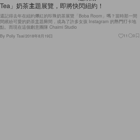
Tea」奶茶主題展覽，即將快閃紐約！
還記得去年在紐約爆紅的珍珠奶茶展覽「Boba Room」嗎？當時那一間
間繽紛可愛的奶茶主題房間，成為了許多女孩 Instagram 的熱門打卡地
點。而現在這個創意團隊 Chaimi Studio
By
Polly Tsai
/
2018年8月19日
11
0