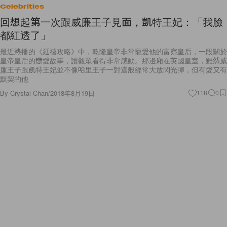
Celebrities
回想起第一次跟威廉王子見面，凱特王妃：「我臉
都紅透了」
最近熱播的《延禧攻略》中，乾隆皇帝非常寵愛他的富察皇后，一段關於
皇帝皇后的戀愛故事，讓觀眾看得非常感動。那邊廂在英國皇室，雖然威
廉王子跟凱特王妃並不像哈里王子一對這般經常大放閃光彈，但有愛又有
默契的他
By
Crystal Chan
/
2018年8月19日
118
0