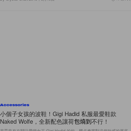
Accessories
小個子女孩的波鞋！Gigi Hadid 私服最愛鞋款
Naked Wolfe，全新配色讓荷包燒到不行！
若平常有在關注帶貨女王 Gigi Hadid 的妳，想必肯定對這個款式的厚底