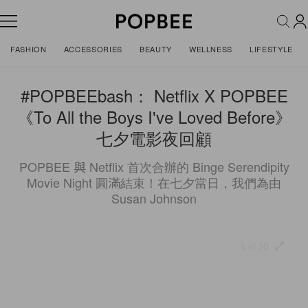
FASHION
ACCESSORIES
BEAUTY
WELLNESS
LIFESTYLE
#POPBEEbash： Netflix X POPBEE
《To All the Boys I've Loved Before》
七夕電影夜回顧
POPBEE 與 Netflix 首次合辦的 Binge Serendipity
Movie Night 圓滿結束！在七夕當日，我們為由
Susan Johnson
1 of 10