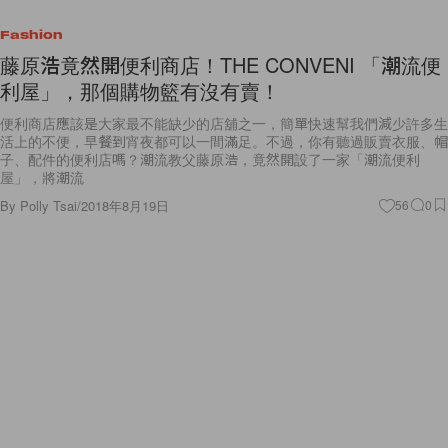
Fashion
藤原浩竟然開便利商店！THE CONVENI 「潮流便
利屋」，那個購物籃有沒有賣！
便利商店應該是大家最不能缺少的店舖之一，簡單快速幫我們減少許多生
活上的不便，早餐到宵夜都可以一間滿足。不過，你有聽過販賣衣服、帽
子、配件的便利店嗎？潮流教父藤原浩，竟然開設了一家「潮流便利
屋」，將潮流
By
Polly Tsai
/
2018年8月19日
56
0