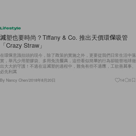
Lifestyle
減塑也要時尚？Tiffany & Co. 推出天價環保吸管
「Crazy Straw」
在環保意識抬頭的現今，除了政策的實施之外，更要從我們日常生活中落
實，舉凡少用塑膠袋、多用免洗餐具，這些看似簡單的行為卻能替地球做
出大大的守護！不過在這減塑的過程中，難免有些不適應，工欲善其事、
必先利其
By
Nancy Chen
/
2018年8月20日
14
0