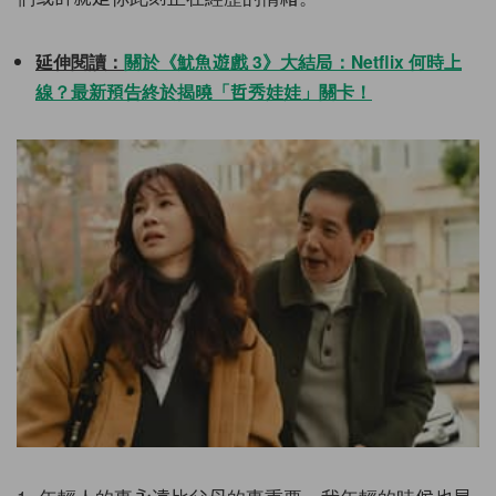
延伸閱讀：
關於《魷魚遊戲 3》大結局：Netflix 何時上
線？最新預告終於揭曉「哲秀娃娃」關卡！