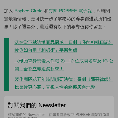
加入
Popbee Circle
和
訂閱
POPBEE
電子報
，即時閱
覽最新情報，更可快一步了解精彩的尊享禮遇及折扣優
惠！除了這篇外，最近還有以下的報導值得你留意：
活在當下就該拋開罪惡感！日劇《我的相抵日記》
教你如何用「相抵術」平衡焦慮
《母胎單身戀愛大作戰 2》 12 位成員名單及 IG 公
開，全都立即追蹤起來！
製作團隊花五年時間鑽研法律！泰劇《邪惡律師》
比鬼片更心寒，直視人性的終極灰色地帶
訂閱我們的 Newsletter
訂閱我們的 Newsletter，你每週都會收到 POPBEE 獨家時尚新