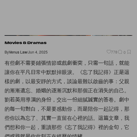
Movies & Dramas
By
Venus Law
/
Jun 4, 2025
778
0
有些劇不需要鋪張情節或戲劇衝突，只需一句話，就能
讓你在平凡日常中默默掉眼淚。《忘了我記得》正是這
樣的劇，以最安靜的方式，談論最難以啟齒的事：父親
的漸漸遺忘、婚姻的逐漸沉默和那個正在消失的自己。
劉若英用導演的身份，交出一份細膩誠實的答卷。劇中
的每一句對白，不是要感動你，而是陪你一起記得，那
些你以為忘了、其實一直留在心裡的話。這篇文章，我
們想和你一起，重讀那些《忘了我記得》裡的金句，它
們或許就是你此刻正在經歷的情緒。