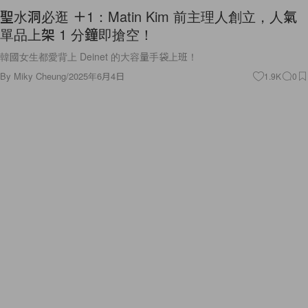
聖水洞必逛 ＋1：Matin Kim 前主理人創立，人氣
單品上架 1 分鐘即搶空！
韓國女生都愛背上 Deinet 的大容量手袋上班！
By
Miky Cheung
/
2025年6月4日
1.9K
0