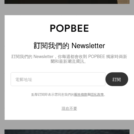
26. 謊言有時候跟願望一樣，謊言說久了，自己都相信
了。
訂閱我們的 Newsletter
27. 你教會我堅強，卻沒教我如何面對失去你。
訂閱我們的 Newsletter，你每週都會收到 POPBEE 獨家時尚新
聞和最新潮流資訊。
28. 生活越悲慘的人越適合說段子，我們需要有故事的
人。
訂閱
29. 累了就早點回家嘛，明天日子還是要過的。
點擊訂閱即表示您同意我們的
服務條款
與
隱私政策
。
30. 我這輩子最怕有遺憾，但就是因為怕有遺憾，卻對
現在不要
不起了很多人。