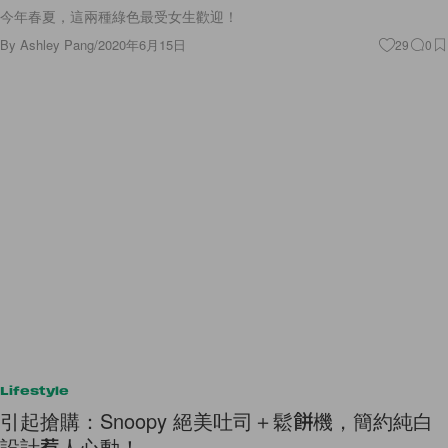
今年春夏，這兩種綠色最受女生歡迎！
By
Ashley Pang
/
2020年6月15日
29
0
Lifestyle
引起搶購：Snoopy 絕美吐司＋鬆餅機，簡約純白
設計惹人心動！