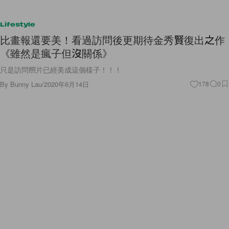
Lifestyle
比畫報還要美！看過訪問後更期待金秀賢復出之作
《雖然是瘋子但沒關係》
只是訪問照片已經美成這個樣子！！！
By
Bunny Lau
/
2020年6月14日
178
0