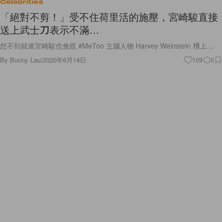
Celebrities
「絕對不剪！」受不住荷里活的施壓，宮崎駿直接
送上武士刀表示不滿…
想不到就連宮崎駿也會跟 #MeToo 主腦人物 Harvey Weinstein 槓上…
By
Bunny Lau
/
2020年6月14日
109
0