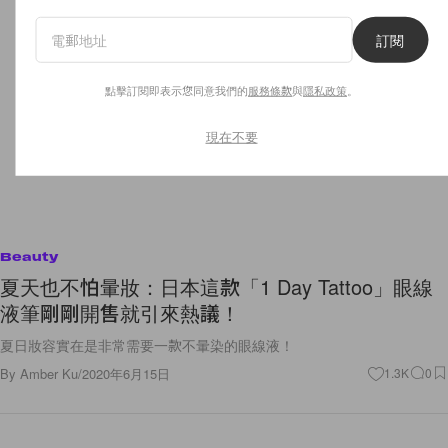
訂閱
點擊訂閱即表示您同意我們的
服務條款
與
隱私政策
。
現在不要
Beauty
夏天也不怕暈妝：日本這款「1 Day Tattoo」眼線
液筆剛剛開售就引來熱議！
夏日妝容實在是非常需要一款不暈染的眼線液！
By
Amber Ku
/
2020年6月15日
1.3K
0