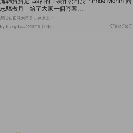
海綿寶寶是 Gay 的？製作公司於「Pride Month 同
志驕傲月」給了大家一個答案…
所以它跟派大星是友達以上？
By
Bunny Lau
/
2020年6月14日
515
0