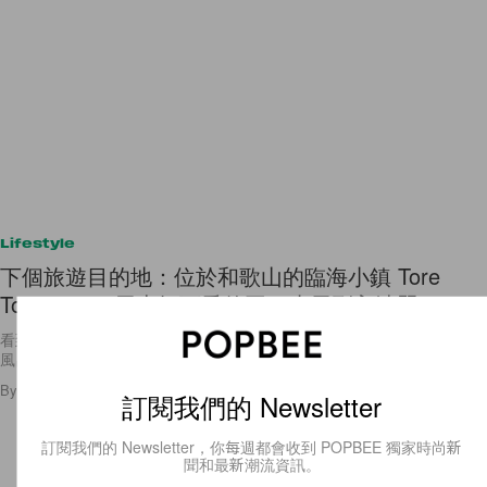
Lifestyle
下個旅遊目的地：位於和歌山的臨海小鎮 Tore
Tore Park，馬上把可愛的圓頂小屋列入清單！
看到這種夢幻住宿，馬上動心！更何況裡面還有超新鮮的海鮮市場、露天
風呂、岩盤浴…🥰
By
Ellen Wang
/
2020年6月15日
174
0
訂閱我們的 Newsletter
訂閱我們的 Newsletter，你每週都會收到 POPBEE 獨家時尚新
聞和最新潮流資訊。