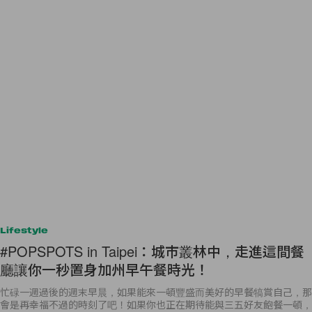
Lifestyle
#POPSPOTS in Taipei：城市叢林中，走進這間餐
廳讓你一秒置身加州早午餐時光！
忙碌一週過後的週末早晨，如果能來一頓豐盛而美好的早餐犒賞自己，那
會是再幸福不過的時刻了吧！如果你也正在期待能與三五好友飽餐一頓，