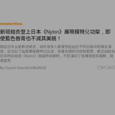
Celebrities
新垣結衣登上日本《Nylon》展現模特兒功架，即
使藍色唇膏也不減其美貌！
提起日本女星新垣結衣，或許很多人都會想起她在不同日劇中的精湛演
技，卻忘記了她其實是模特兒出道，有著名模的功架和氣質。最近她就為
日本時裝雜誌《Nylon》拍攝時尚硬照，不但演繹了各種視覺系服飾，就
連藍色
By
Crystal Chan
/
2019年2月3日
37
0