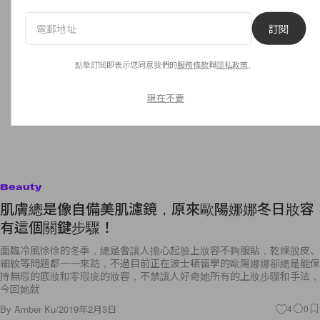
訂閱
點擊訂閱即表示您同意我們的
服務條款
與
隱私政策
。
現在不要
Beauty
肌膚總是像自備美肌濾鏡，原來歐陽娜娜冬日妝容
有這個關鍵步驟！
面臨冷風徐徐的冬季，總是會讓人擔心起臉上妝容不夠服貼，乾燥脫皮、
細紋等問題都一一來訪，不過目前正在波士頓留學的歐陽娜娜卻總是能保
持無瑕的底妝和零瑕疵的妝容，不禁讓人好奇她所有的上妝步驟和手法，
今回她就
By
Amber Ku
/
2019年2月3日
4
0