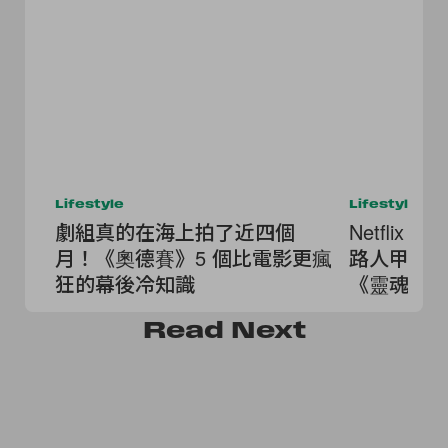
Lifestyle
Lifestyle
劇組真的在海上拍了近四個
Netfli
月！《奧德賽》5 個比電影更瘋
路人甲》
狂的幕後冷知識
《靈魂之
奇退休鎮》.
Read
Next