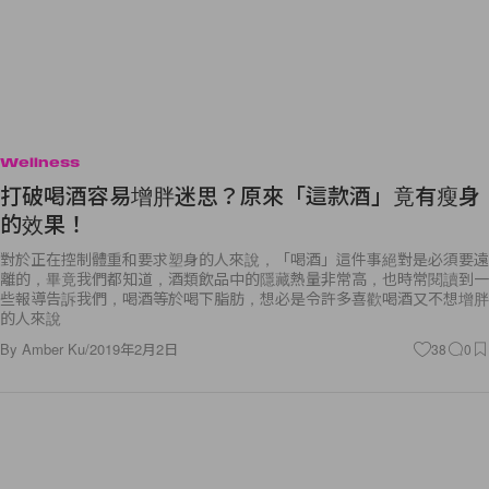
Wellness
打破喝酒容易增胖迷思？原來「這款酒」竟有瘦身
的效果！
對於正在控制體重和要求塑身的人來說，「喝酒」這件事絕對是必須要遠
離的，畢竟我們都知道，酒類飲品中的隱藏熱量非常高，也時常閱讀到一
些報導告訴我們，喝酒等於喝下脂肪，想必是令許多喜歡喝酒又不想增胖
的人來說
By
Amber Ku
/
2019年2月2日
38
0