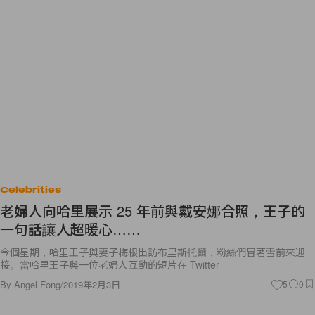
Celebrities
老婦人向哈里展示 25 年前與戴安娜合照，王子的
一句話讓人超暖心……
今個星期，哈里王子與妻子梅根出訪布里斯托爾，粉絲們冒著雪前來迎
接。當哈里王子與一位老婦人互動的短片在 Twitter
By
Angel Fong
/
2019年2月3日
5
0