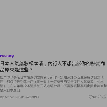
Beauty
日本人氣藥妝松本清，內行人不想告訴你的熱賣商
品原來是這些？
如果你也是個日本旅遊的愛好者，那你一定知道許多女生在每次到當地
時，都必須先到藥妝店血拼一番！一定會去的就是這間人氣藥妝「松本
清」，在去年度松本清終於正式進駐台灣，不需要買機票飛出國也能直接
購入日本進口
By
Amber Ku
/
2019年2月2日
181
0