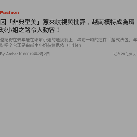
Fashion
因「非典型美」惹來歧視與批評，越南模特成為環
球小姐之路令人動容！
還記得在去年底在環球小姐的選拔賽上，轟動一時的這件「越式法包」洋
裝嗎？它正是由越南小姐赫姮尼依（H”Hen
By
Amber Ku
/
2019年2月2日
128
0