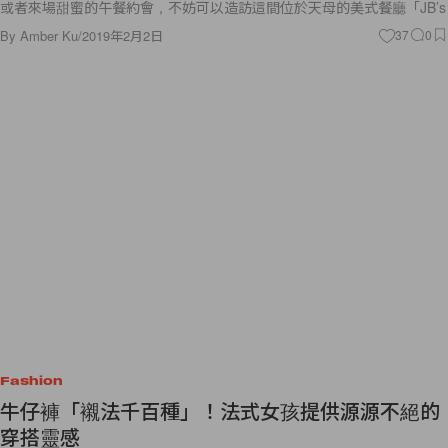
或者來場甜蜜的午餐約會，不妨可以造訪這間位於天母的美式餐廳「JB’s
By
Amber Ku
/
2019年2月2日
37
0
Fashion
牛仔褲「襯法千百種」！法式女孩提供源源不絕的
穿搭靈感