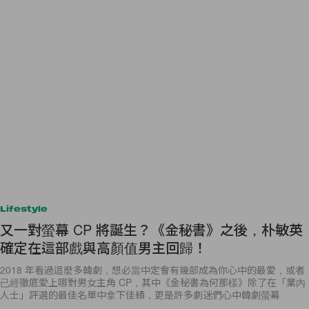
Lifestyle
又一對螢幕 CP 將誕生？《金秘書》之後，朴敏英
確定在這部戲與高顏值男主回歸！
2018 年看過這麼多韓劇，想必當中定會有幾部成為你心中的最愛，或者
已經徹底愛上哪對男女主角 CP，其中《金秘書為何那樣》除了在「業內
人士」評選的最佳名單中拿下佳績，更是許多劇迷們心中韓劇螢幕