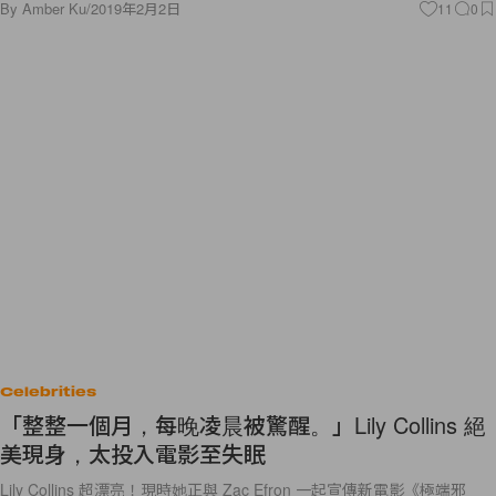
By
Amber Ku
/
2019年2月2日
11
0
Celebrities
「整整一個月，每晚凌晨被驚醒。」Lily Collins 絕
美現身，太投入電影至失眠
Lily Collins 超漂亮！現時她正與 Zac Efron 一起宣傳新電影《極端邪