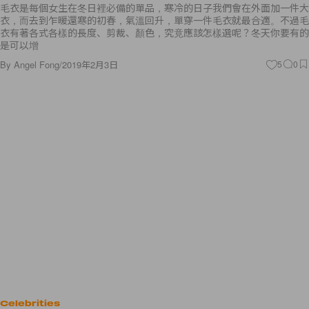
毛衣是每個女生在冬日裡必備的單品，寒冷的日子我們會在外面加一件大
衣，而去到乍暖還寒的初春，氣溫回升，單穿一件毛衣就最合適。不過毛
衣有著各式各樣的長度、剪裁、顏色，究竟應該怎樣選呢？冬天你要有的
是可以增
By
Angel Fong
/
2019年2月3日
5
0
Celebrities