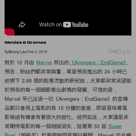
Movies & Dramas
By
Bunny Lau
/
Feb 4, 2019
16
0
對於 12 月由
Marvel
釋出的
《Avengers：EndGame》
預告，粉絲們都非常興奮，單是預告推出的 24 小時已
經擦下 2.89 億的觀看次數的新紀錄，大家都非常渴望能
於預告的每一個細節看出劇情的發展。可惜的是，
Marvel 早已說過一切《Avengers：EndGame》的宣傳
品都只會用上電影的首 15 分鐘的畫面，即是意味著電
影後續有機會有著很大的變化。雖然如此，大家還是非
常期待電影的每一個相關消失，隨著第 53 屆
Super
Bowl
（超級盃）於美國時間星期日展開，Marvel 亦趁機