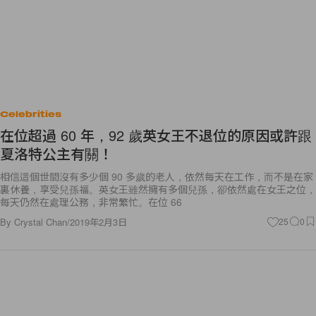
Celebrities
在位超過 60 年，92 歲英女王不退位的原因或許跟
夏洛特公主有關！
相信這個世間沒有多少個 90 多歲的老人，依然每天在工作，而不是在家
裏休養，享受兒孫福。英女王雖然擁有多個兒孫，卻依然處在女王之位，
每天仍然在處理公務，非常繁忙。在位 66
By
Crystal Chan
/
2019年2月3日
25
0