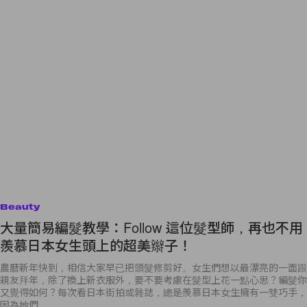
Beauty
大量簡易編髮教學：Follow 這位髮型師，再也不用
羨慕日本女生頭上的超美辮子！
農曆新年快到，相信大家早已把頭髮修剪好。女生們想以最漂亮的一面跟
親友拜年，除了換上新衣服外，要不要考慮在髮型上花一點心思？編髮你
又覺得如何？每次看日本街拍或雜誌，總是羨慕日本女生擁有一雙巧手，
因為她們