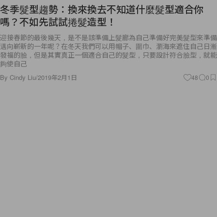
冬季髮型趨勢：換來換去不知道什麼髮型適合你
嗎？不如先試試捲髮造型！
迎接春節的最後幾天，是不是該準備上髮廊為自己準備好完美髮型來準備
邁向嶄新的一年呢？在冬天我們可以用帽子、圍巾、瀏海來遮住自己日漸
發福的臉，但是其實真正一個適合自己的髮型，只要設計符合臉型，就能
夠使自己
By
Cindy Liu
/
2019年2月1日
48
0