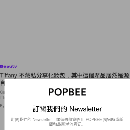
Beauty
Tiffany 不藏私分享化妝包，其中這個產品居然是源
自經典名牌手袋設計？
Girls’ Generation 成員 Tiffany Young 在結束了和 SM 娛樂的合約之後，
目前暫別韓國，回到故鄉洛杉磯發展，這次藉由 Dior
By
Amber Ku
/
2019年2月3日
9
0
訂閱我們的 Newsletter
訂閱我們的 Newsletter，你每週都會收到 POPBEE 獨家時尚新
聞和最新潮流資訊。