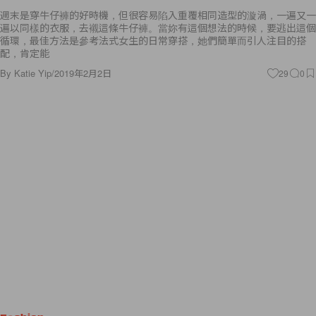
週末是穿牛仔褲的好時機，但很容易陷入重覆相同造型的漩渦，一遍又一
遍以同樣的衣服，去襯這條牛仔褲。當妳有這個想法的時候，要逃出這個
循環，最佳方法是參考法式女生的日常穿搭，她們簡單而引人注目的搭
配，肯定能
By
Katie Yip
/
2019年2月2日
29
0