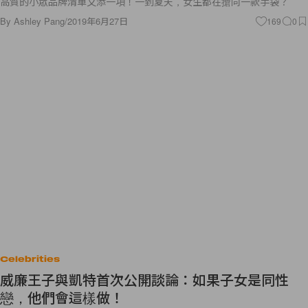
高質的小眾品牌清單又添一項！一到夏天，女生都在搶同一款手袋？
By
Ashley Pang
/
2019年6月27日
169
0
Celebrities
威廉王子與凱特首次公開談論：如果子女是同性
戀，他們會這樣做！