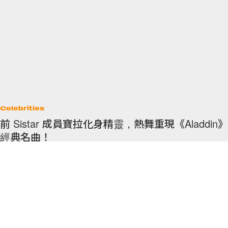
Celebrities
前 Sistar 成員寶拉化身精靈，熱舞重現《Aladdin》
經典名曲！
寶拉跳舞的勁度，不輸飾演精靈的 Will Smith 呢！
By
Crystal Chan
/
2019年6月26日
31
0