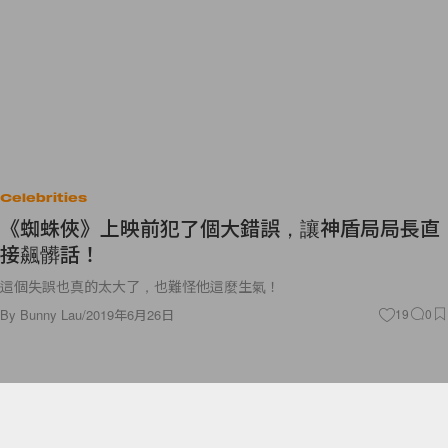
Celebrities
《蜘蛛俠》上映前犯了個大錯誤，讓神盾局局長直
接飆髒話！
這個失誤也真的太大了，也難怪他這麼生氣！
By
Bunny Lau
/
2019年6月26日
19
0