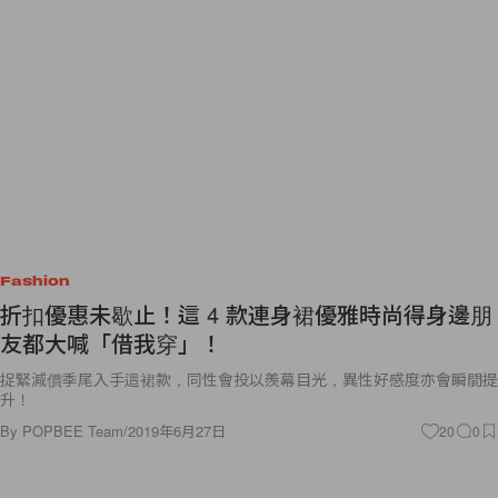
Fashion
折扣優惠未歇止！這 4 款連身裙優雅時尚得身邊朋
友都大喊「借我穿」！
捉緊減價季尾入手這裙款，同性會投以羨幕目光，異性好感度亦會瞬間提
升！
By
POPBEE Team
/
2019年6月27日
20
0