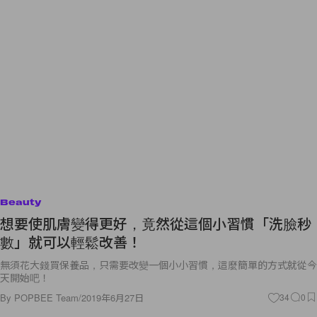
Beauty
想要使肌膚變得更好，竟然從這個小習慣「洗臉秒
數」就可以輕鬆改善！
無須花大錢買保養品，只需要改變一個小小習慣，這麼簡單的方式就從今
天開始吧！
By
POPBEE Team
/
2019年6月27日
34
0