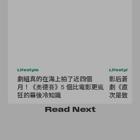
Lifestyle
Lifestyle
劇組真的在海上拍了近四個
影后蒼井優
月！《奧德賽》5 個比電影更瘋
劇《直到 
狂的幕後冷知識
次是致鬱
Read
Next