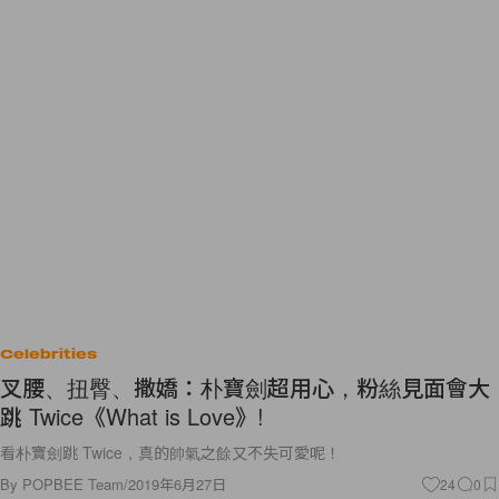
Celebrities
叉腰、扭臀、撒嬌：朴寶劍超用心，粉絲見面會大
跳 Twice《What is Love》!
看朴寶劍跳 Twice，真的帥氣之餘又不失可愛呢！
By
POPBEE Team
/
2019年6月27日
24
0