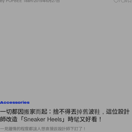
By
POPBEE Team
/
2019年6月27日
7
0
Accessories
一切都因搬家而起：捨不得丟掉舊波鞋，這位設計
師改造「Sneaker Heels」時髦又好看！
一見鐘情的程度都讓人想直接跟設計師下訂了！