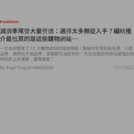
Fashion
減價季尾聲大量劈價：選擇太多無從入手？編輯推
介最抵買的是這些購物網站⋯
一文為你整理了 12 大購物網站的減價情報！無論你想買的是名牌、小眾
品牌、潮牌或平價品牌，這篇都可滿足到你！而且裡面部份網站還推出限
時的折上折優惠，還等甚麼？
By
Angel Fong
/
2019年6月26日
11
0