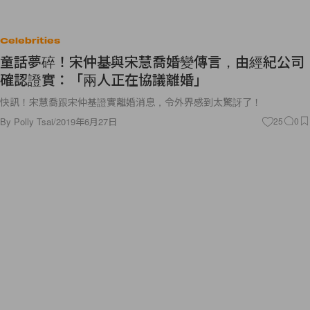
Celebrities
童話夢碎！宋仲基與宋慧喬婚變傳言，由經紀公司
確認證實：「兩人正在協議離婚」
快訊！宋慧喬跟宋仲基證實離婚消息，令外界感到太驚訝了！
By
Polly Tsai
/
2019年6月27日
25
0