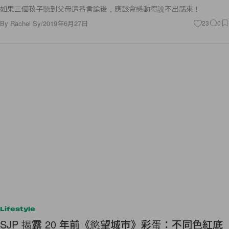
如果三個孩子聽到父母這番言論後，應該會感動得說不出話來！
By
Rachel Sy
/
2019年6月27日
23
0
Lifestyle
SJP 揭露 20 年前《慾望城市》彩蛋：不同色紅底