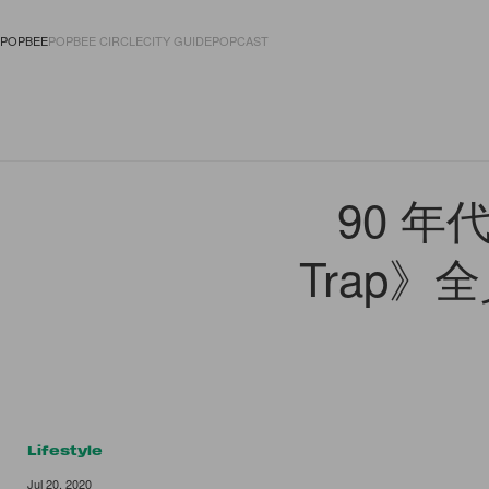
POPBEE
POPBEE CIRCLE
CITY GUIDE
POPCAST
FASHION
ACCES
90 年
Trap
Lifestyle
Jul 20, 2020