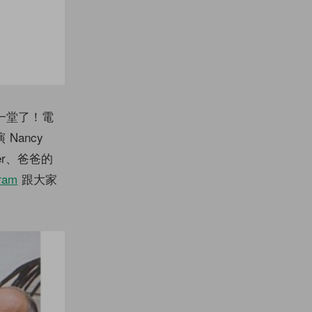
聚一堂了！電
 Nancy
ker、爸爸的
ram
跟大家