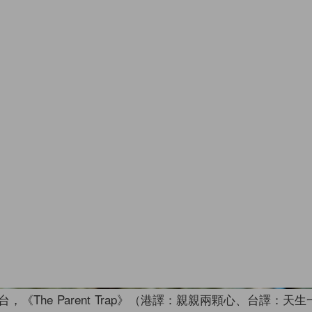
，《The Parent Trap》（港譯：親親兩顆心、台譯：天