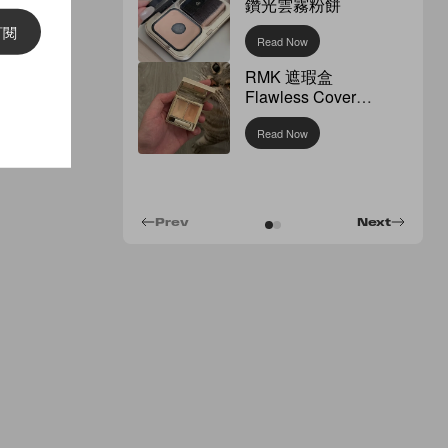
鑽光雲霧粉餅
訂閱
Read Now
RMK 遮瑕盒
Flawless Cover
Concealer
Read Now
Prev
Next