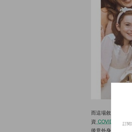
而這場敘舊的目的除了
資
COVID-19
的食
訂閱
後意外身亡，在電影中飾演