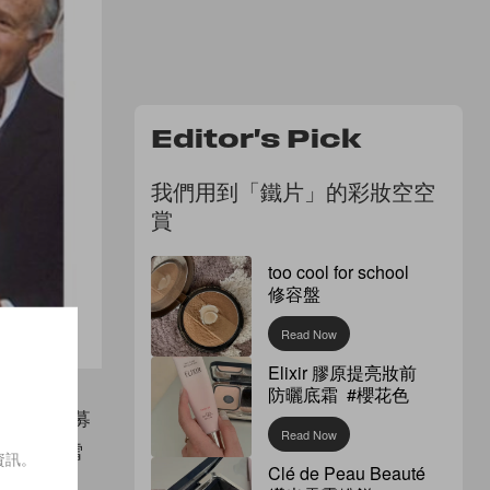
Editor's Pick
我們用到「鐵片」的彩妝空空
賞
too cool for school
修容盤
Read Now
Elixir 膠原提亮妝前
防曬底霜 #櫻花色
tchen 募
Read Now
年因為滑雪
資訊。
Clé de Peau Beauté
on。