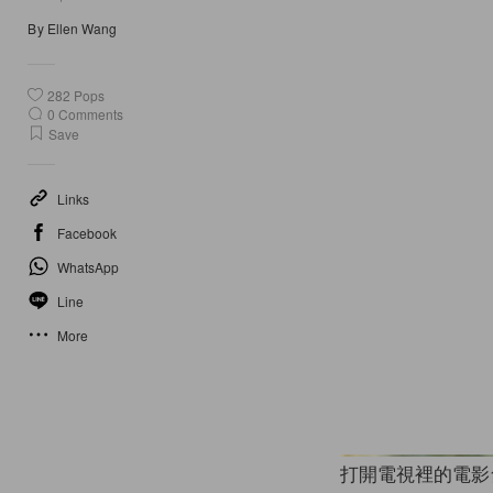
By
Ellen Wang
282
Pops
0
Comments
Save
Links
Facebook
WhatsApp
Line
More
打開電視裡的電影台