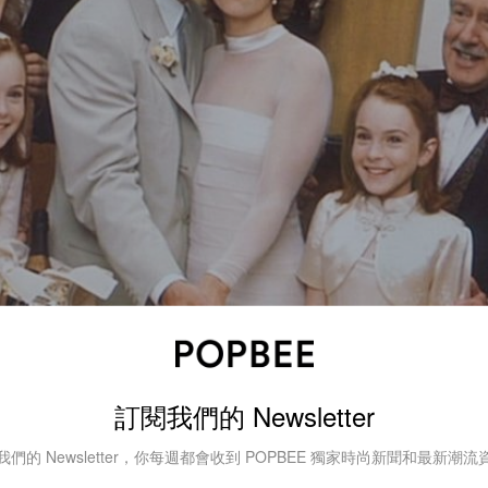
訂閱我們的 Newsletter
喚起影迷的回憶之外，還會替非營利組織 World Central Ki
物救濟，不僅如此，也希望透過這次的團圓，紀念在 2009 
我們的 Newsletter，你每週都會收到 POPBEE 獨家時尚新聞和最新潮流
雙胞胎母親 Elizabeth James 的 Natasha Richards