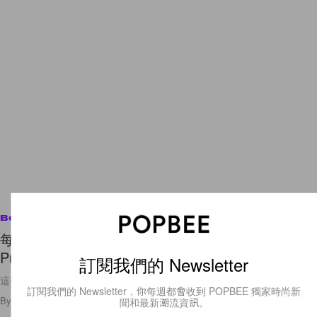
Beauty
每個女生去泰國都一定要掃貨，高性價比的「Cute
Press」美妝品牌！
訂閱我們的 Newsletter
這季夏天出的漸層眼影實在太美，絕對不能放過！！
訂閱我們的 Newsletter，你每週都會收到 POPBEE 獨家時尚新
By
Ellen Wang
/
2019年8月20日
123
0
聞和最新潮流資訊。