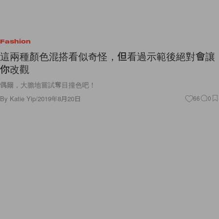
Fashion
這兩種顏色混搭看似奇怪，但看過示範後絕對會讓
你改觀
偶爾，大膽地嘗試奪目撞色吧！
By
Katie Yip
/
2019年8月20日
66
0