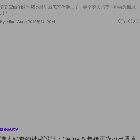
看到潔白俐落的瓶身設計就忍不住愛上了，完全讓人想要一秒去靠櫃試
用！
By
Ellen Wang
/
2019年8月20日
84
0
Beauty
讓人好奇的神秘設計：Celine 8 年後再次推出香水