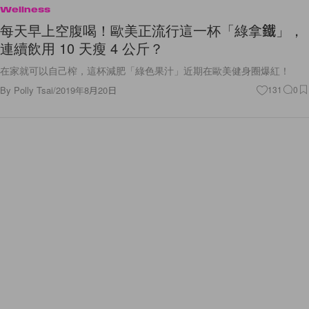
Wellness
每天早上空腹喝！歐美正流行這一杯「綠拿鐵」，
連續飲用 10 天瘦 4 公斤？
在家就可以自己榨，這杯減肥「綠色果汁」近期在歐美健身圈爆紅！
By
Polly Tsai
/
2019年8月20日
131
0