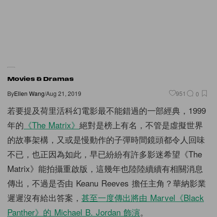
Movies & Dramas
By
Ellen Wang
/
Aug 21, 2019
951
0
若要提及荷里活科幻電影最不能錯過的一部經典，1999
年的
《The Matrix》
絕對是榜上有名，不管是虛擬世界
的故事架構，又或是慢動作的子彈時間鏡頭都令人回味
不已，也正因為如此，早已紛紛有許多影迷希望《The
Matrix》能拍攝重啟版，這幾年也陸陸續續有相關消息
傳出，不過是否由 Keanu Reeves 擔任主角？華納影業
遲遲沒有給出答案，
甚至一度傳出將由 Marvel《Black
Panther》的 Michael B. Jordan 飾演
。