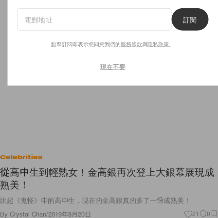
訂閱
點擊訂閱即表示您同意我們的
服務條款
與
隱私政策
。
現在不要
Celebrities
從高中生到輕熟女！金高銀再次登上大銀幕展現成
熟美！
比起《鬼怪》中的高中生，現在的金高銀真的多了一份成熟美！
By
Crystal Chan
/
2019年8月20日
21
0