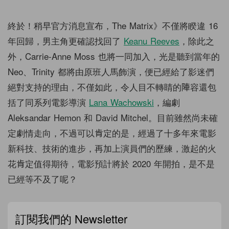
終於！稍早官方消息宣布，The Matrix》不僅將睽違 16
年回歸，男主角更確認找回了
Keanu Reeves
，除此之
外，Carrie-Anne Moss 也將一同加入，光是聽到當年的
Neo、Trinity 都將由原班人馬飾演，便已經給了影迷們
絕對支持的理由，不僅如此，令人目不轉睛的陣容還包
括了同系列電影導演
Lana Wachowski
，編劇
Aleksandar Hemon 和 David Mitchel。目前雖然尚未確
定劇情走向，不過可以肯定的是，經過了十多年來電影
新科技、技術的進步，再加上演員們的歷練，激起的火
花肯定值得期待，電影預計將於 2020 年開拍，是不是
已經等不及了呢？
訂閱我們的 Newsletter