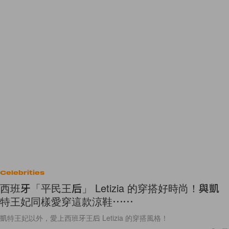
Celebrities
西班牙「平民王后」 Letizia 的穿搭好時尚！與凱
特王妃同樣愛穿這款涼鞋⋯⋯
凱特王妃以外，愛上西班牙王后 Letizia 的穿搭風格！