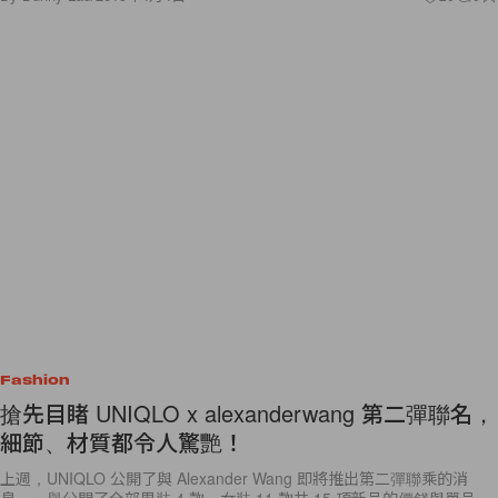
Fashion
搶先目睹 UNIQLO x alexanderwang 第二彈聯名，
細節、材質都令人驚艷！
上週，UNIQLO 公開了與 Alexander Wang 即將推出第二彈聯乘的消
息，一舉公開了全部男裝 4 款、女裝 11 款共 15 項新品的價錢與單品