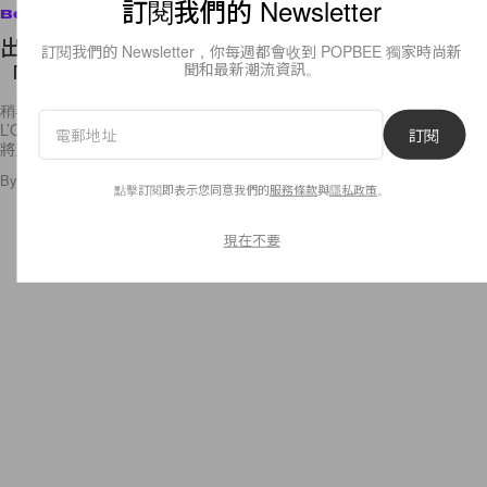
訂閱我們的 Newsletter
Beauty
出道 40 年，Celine Dion 首次成為美妝品牌大使：
訂閱我們的 Newsletter，你每週都會收到 POPBEE 獨家時尚新
聞和最新潮流資訊。
「從沒想過會有這一天， 還是在我 51 歲時。」
稍早，51 歲的 Celine Dion 在個人 Instagram 上宣佈自己成為美妝品牌
L’Oreal 的最新發言人，而身兼歌手與三名孩子母親的她，在出道生涯即
訂閱
將邁入 40
By
Polly Tsai
/
2019年4月3日
53
0
點擊訂閱即表示您同意我們的
服務條款
與
隱私政策
。
現在不要