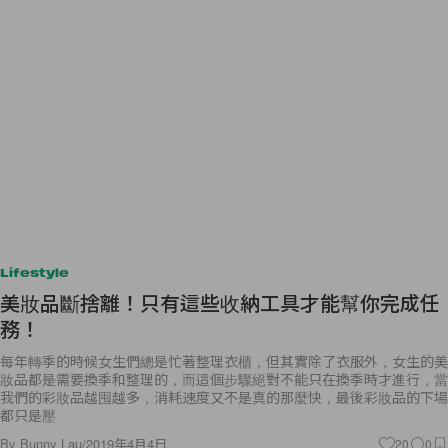
Lifestyle
美妝品斷捨離！只有這些收納工具才能幫你完成任
務！
每年轉季的時候女生們總是忙著整理衣櫃，但其實除了衣服外，女生的美
妝品都是需要換季和整理的，而這個步驟絕對不能只在換季時才進行，當
我們的彩妝品越囤越多，消耗速度又不是真的那麼快，最後彩妝品的下場
都只是壓
By
Bunny Lau
/
2019年4月4日
20
0