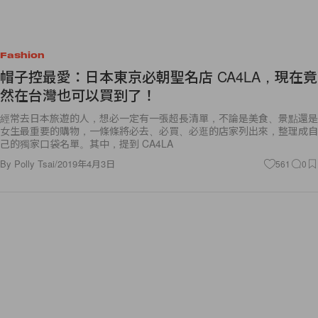
Fashion
帽子控最愛：日本東京必朝聖名店 CA4LA，現在竟
然在台灣也可以買到了！
經常去日本旅遊的人，想必一定有一張超長清單，不論是美食、景點還是
女生最重要的購物，一條條將必去、必買、必逛的店家列出來，整理成自
己的獨家口袋名單。其中，提到 CA4LA
By
Polly Tsai
/
2019年4月3日
561
0