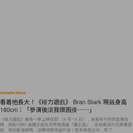
Celebrities
看着他長大！《權力遊戲》 Bran Stark 現飆身高
180cm：「參演後讓我很困擾⋯⋯」
《權力遊戲》最後一季上映在即 （4 月 14 日），漸漸有不同的宣傳攻
勢，例如 HBO 藏鐵王座在世界角落藏「鐵王座」，全球劇迷大玩尋寶遊
戲、釋出新海報等，讓期待度持續升溫！眾多角色之中，除了