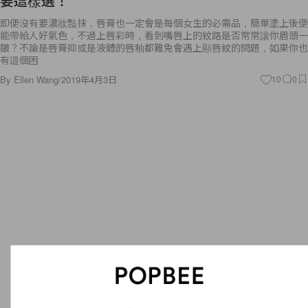
要這樣選！
即便沒有要濃妝豔抹，唇膏也一定會是每個女生的必需品，簡單塗上後便
能帶給人好氣色，不過上唇彩時，看到嘴唇上的紋路是否常常讓你眉頭一
皺？不論是唇膏抑或是液體的唇釉都難免會遇上顯唇紋的問題，如果你也
有這個困
By
Ellen Wang
/
2019年4月3日
10
0