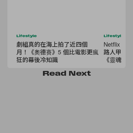
Lifestyle
Lifestyle
劇組真的在海上拍了近四個
Netfli
月！《奧德賽》5 個比電影更瘋
路人甲》
狂的幕後冷知識
《靈魂之
奇退休鎮》.
Read
Next