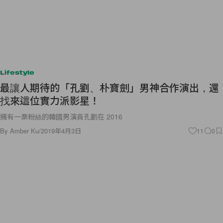
Lifestyle
最讓人期待的「孔劉、朴寶劍」男神合作演出，還
找來這位實力派影星！
擁有一票粉絲的韓國男演員孔劉在 2016
By
Amber Ku
/
2019年4月3日
11
0