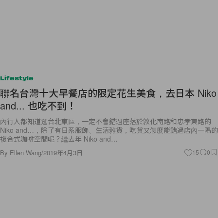
Lifestyle
聯名台灣十大早餐店的限定花生美食，去日本 Niko
and... 也吃不到！
內行人都知道逛台北東區，一定不會錯過座落於敦化南路和忠孝東路的
Niko and…，除了有日系服飾、生活雜貨，吃貨又怎麼能錯過店內一隅的
複合式咖啡空間呢？繼去年 Niko and…
By
Ellen Wang
/
2019年4月3日
15
0