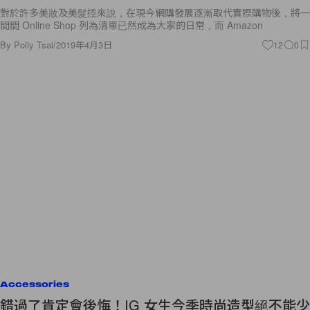
對於許多美妝及美髮控來說，在現今網購發展逐漸取代實際購物後，將一
間間 Online Shop 列為清單已然成為大家的日常，而 Amazon
By
Polly Tsai
/
2019年4月3日
12
0
Accessories
錯過了肯定會後悔！IG 女生今季時尚造型絕不能少