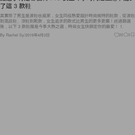
了這 3 款鞋
其實除了男生是波鞋收藏家，女生同樣熱愛設計時尚獨特的鞋款，從波鞋
到高跟鞋、涼鞋到靴款，女生追求的款式比男生的更多更廣！經過篩選
後，以下 3 款鞋履是今季大熱之選，時尚女生快鎖定你的最愛！ 1.
By
Rachel Sy
/
2019年4月3日
20
0