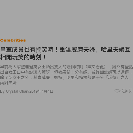
Celebrities
皇室成員也有搞笑時！重溫威廉夫婦、哈里夫婦互
相開玩笑的時刻！
早前為大家整理過英女王語出驚人的幾個時刻（詳文看此），雖然有些話
出自女王口中有點讓人驚訝，但效果卻十分有趣。或許幽默感可以遺傳，
除了英女王之外，其實威廉、凱特、哈里和梅根都是十分「玩得」之人，
兩對夫婦
By
Crystal Chan
/
2019年4月4日
8
0