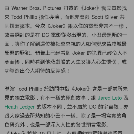
由 Warner Bros. Pictures 打造的《Joker》獨立電影找
來 Todd Phillip 擔任導演，而他亦會跟 Scott Silver 共
同撰寫據本。今次《Joker》跟以住的電影非常不一樣，
故事探討的是在 DC 電影從沒出現的、小丑最黑暗的一
面，讓你了解到這位被社會忽視的人如何變成葛咸城最
邪惡的罪犯。預告上已經看到 Joker 的詭異已經令人不
寒而慄，同時看到他悲劇般的人生又讓人心生憐憫，成
功塑造出令人期待的反差感！
導演 Todd Phillip 於訪問中指《Joker》會是一部前所未
見的獨立電影，有不一樣的原創故事，跟
Jared Leto
及
Heath Ledger
的版本不同，並不屬於 DC 的宇宙觀，亦
跟大家過去所熟知的小丑不一樣。除了是一場寫實的角
色研究外，也是一部深入人性的警世預言電影。
《Joker》將於 10 月上映，有興趣的觀眾請繼續留意