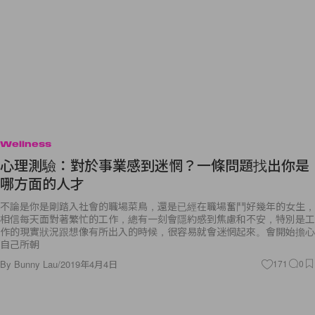
Wellness
心理測驗：對於事業感到迷惘？一條問題找出你是
哪方面的人才
不論是你是剛踏入社會的職場菜鳥，還是已經在職場奮鬥好幾年的女生，
相信每天面對著繁忙的工作，總有一刻會隱約感到焦慮和不安，特別是工
作的現實狀況跟想像有所出入的時候，很容易就會迷惘起來。會開始擔心
自己所朝
By
Bunny Lau
/
2019年4月4日
171
0