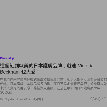
Beauty
這個紅到歐美的日本護膚品牌，就連 Victoria
Beckham 也大愛！
在我們還未學懂崇拜韓式護膚和韓式妝容前，相信大部份女生都是日妝的
粉絲。日本護膚、美妝品牌多的是，而且不論定價親民與否，都總可以帶
來讓人滿足的用後感，難怪讓人喜歡。在芸芸眾多個日本護膚品牌中，
SUQQU
By
Crystal Chan
/
2019年4月3日
45
0