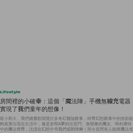
Lifestyle
房間裡的小確幸：這個「魔法陣」手機無線充電器
實現了我們童年的想像！
從小到大，我們總喜歡閱覽許多奇幻冒險故事，時常幻想故事中的情節能
夠真實出現在生活中，像是多啦A夢的任意門、會變身的魔女、哈利波特
中的魔法世界，沈浸在幻想中令我們感到快樂！而今居然有人能將魔法光
陣在實現