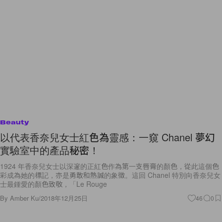
Beauty
以代表香奈兒女士紅色為靈感：一窺 Chanel 夢幻
實驗室中的產品秘密！
1924 年香奈兒女士以深邃的正紅色作為第一支唇膏的顏色，從此這個色
彩成為她的標記，亦是勇敢和熱誠的象徵。這回 Chanel 特別向香奈兒女
士最鍾愛的顏色致敬，「Le Rouge
By
Amber Ku
/
2018年12月25日
46
0