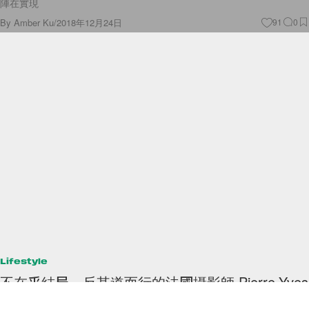
By
Amber Ku
/
2018年12月24日
91
0
Lifestyle
不在乎結局，反其道而行的法國攝影師 Pierre-Yves
Brunaud ，將過程變得更有趣！
以往，大家都著重於成果，不在乎「過程」。而這位來自法國的攝影師