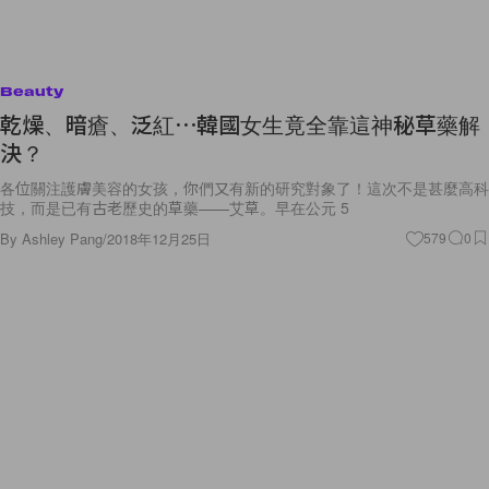
Beauty
乾燥、暗瘡、泛紅⋯韓國女生竟全靠這神秘草藥解
決？
各位關注護膚美容的女孩，你們又有新的研究對象了！這次不是甚麼高科
技，而是已有古老歷史的草藥——艾草。早在公元 5
By
Ashley Pang
/
2018年12月25日
579
0