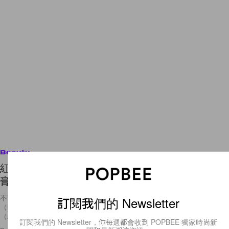
Beauty
紅唇控也瘋狂！原來這些唇膏被譽為最好的紅色唇
膏！
不可否認的是，紅唇給人一種嬌豔欲滴、性感的魅力，像是瑪麗蓮夢露
訂閱我們的 Newsletter
（Marilyn Monroc）、麗塔海沃思（Rita Hayworth）、奧黛麗赫本
（Audrey
訂閱我們的 Newsletter，你每週都會收到 POPBEE 獨家時尚新