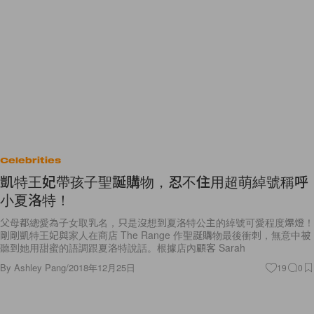
Celebrities
凱特王妃帶孩子聖誕購物，忍不住用超萌綽號稱呼
小夏洛特！
父母都總愛為子女取乳名，只是沒想到夏洛特公主的綽號可愛程度爆燈！
剛剛凱特王妃與家人在商店 The Range 作聖誕購物最後衝刺，無意中被
聽到她用甜蜜的語調跟夏洛特說話。根據店內顧客 Sarah
By
Ashley Pang
/
2018年12月25日
19
0