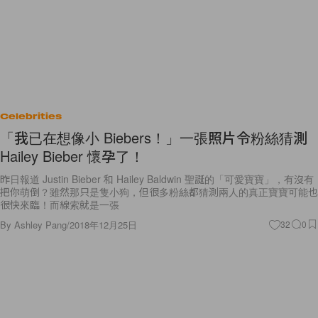
Celebrities
「我已在想像小 Biebers！」一張照片令粉絲猜測
Hailey Bieber 懷孕了！
昨日報道 Justin Bieber 和 Hailey Baldwin 聖誕的「可愛寶寶」，有沒有
把你萌倒？雖然那只是隻小狗，但很多粉絲都猜測兩人的真正寶寶可能也
很快來臨！而線索就是一張
By
Ashley Pang
/
2018年12月25日
32
0