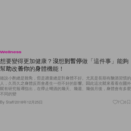
Wellness
想要變得更加健康？沒想到暫停做「這件事」能夠
幫助改善你的身體機能！
雖說小酌總是難免，但是過量總是對身體不好。尤其是長期有酗酒習慣的
人，久而久之身體反而會產生一些不好的影響。因此這次就來看看在國外
就有研究報導指出，在停止喝酒的幾天、幾週、幾個月後，身體會有多麼
不同的變
By
Staff
/
2018年12月25日
7
0