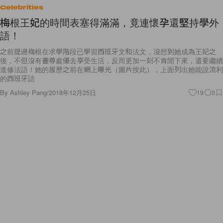
Celebrities
梅根王妃的時間表塞得滿滿，竟連懷孕還堅持學外
語！
之前提過梅根在求學階段已學習西班牙文和法文，沒想到她成為王妃之
後，不但沒有養尊處優去享受生活，反而更加一刻不肯閒下來，還要繼續
進修法語！她的履歷之前在網上曝光（圖片按此），上面列出她能說流利
的西班牙語
By
Ashley Pang
/
2018年12月25日
19
0