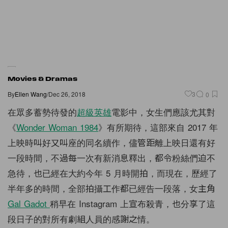
Movies & Dramas
By
Ellen Wang
/
Dec 26, 2018
3
0
在眾多蓄勢待發的
超級英雄
電影中，女生們應該尤其對
《
Wonder Woman 1984
》有所期待，這部來自 2017 年
上映時叫好又叫座的同名續作，儘管距離上映日還有好
一段時間，不過每一次有新消息釋出，都令粉絲們迫不
急待，也已經在大約今年 5 月時開拍，而現在，歷經了
半年多的時間，全部拍攝工作都已經告一段落，女主角
Gal Gadot
稍早在 Instagram 上宣布殺青，也分享了這
段日子的對所有劇組人員的感謝之情。