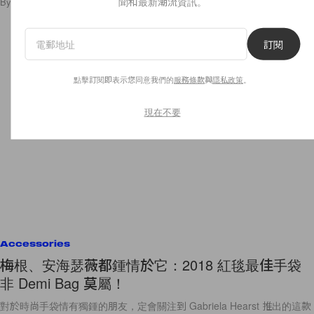
聞和最新潮流資訊。
By
Staff
/
2018年12月25日
38
0
訂閱
點擊訂閱即表示您同意我們的
服務條款
與
隱私政策
。
現在不要
Accessories
梅根、安海瑟薇都鍾情於它：2018 紅毯最佳手袋
非 Demi Bag 莫屬！
對於時尚手袋情有獨鍾的朋友，定會關注到 Gabriela Hearst 推出的這款