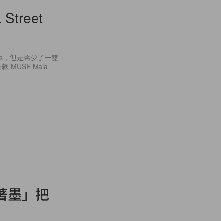
treet
es，但是否少了一雙
MUSE Maia
著墨」把