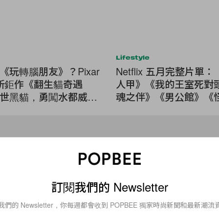
Lifestyle
《玩轉腦朋友》？Pixar
Netflix 五月完整片單
 全新鉅作《翻生貓奇遇
人甲》《我的王室死對
世黑貓，勇闖水都威尼
魂之伴》《男公館》《
鎮》...
Beauty
剁手也要買！這 5 款無印良品
美妝小物，你或許走漏眼！
訂閱我們的 Newsletter
說到性價比高的品牌，相信大家第一時間想起的必定是無印良品 Mu
我們的 Newsletter，你每週都會收到 POPBEE 獨家時尚新聞和最新潮流
不論是品質或是外形都是非常高，用過的人都很少負評，雖然早