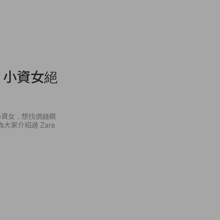
，小資女絕
小資女，想找價錢親
大家介紹過 Zara