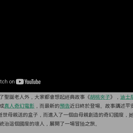
了聖誕老人外，大家都會想起經典故事《
胡桃夾子
》，
迪士
成
真人奇幻電影
，而最新的
預告
近日終於登場。故事講述平
打開了逝世母親送的盒子，而進入了一個由母親創造的奇幻國度，
統治這個國度的壞人，展開了一場冒險之旅。