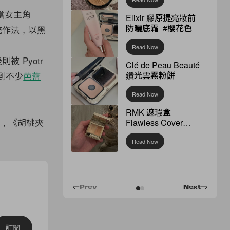
當女主角
Elixir 膠原提亮妝前
防曬底霜 #櫻花色
反傳統作法，以黑
Read Now
被 Pyotr
Clé de Peau Beauté
鑽光雲霧粉餅
看到不少
芭蕾
Read Now
RMK 遮瑕盒
看，《胡桃夾
Flawless Cover
Concealer
Read Now
Prev
Next
訂閱