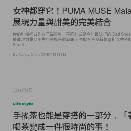
女神都穿它！PUMA MUSE Maia S
展現力量與甜美的完美結合
你的鞋櫃裡或許有了高跟鞋、平底鞋或是今年最流行的 Dad Sho
能展現力量又不失甜美風采的潮履？PUMA 今夏新款繆斯女神系鞋款 
Street
By
Nancy Chen
/
2018年8月11日
23
0
Lifestyle
手搖茶也能是穿搭的一部分，「
喝茶變成一件很時尚的事！