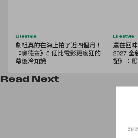
Lifestyle
Lifestyle
劇組真的在海上拍了近四個月！
還在回味
《奧德賽》5 個比電影更瘋狂的
2027
幕後冷知識
記》：厭
斯！
Read
Next
訂閱