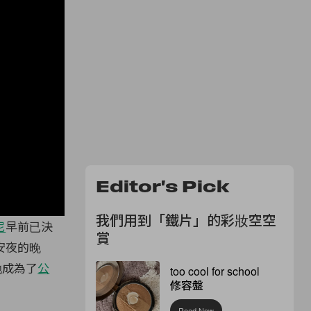
Editor's Pick
我們用到「鐵片」的彩妝空空
尼
早前已決
賞
安夜的晚
她成為了
公
too cool for school
修容盤
Read Now