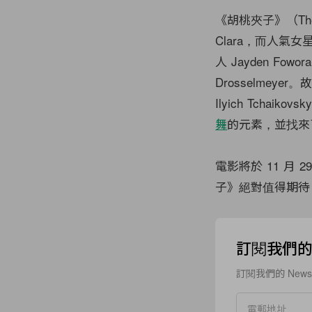
《胡桃夾子》（The Nu
Clara，而人氣女
人 Jayden Fowo
Drosselmeyer
Ilyich Tch
舞
的元素，並找來了美
電影將於 11 月
子》絕對值得期待
訂閱我們的 N
訂閱我們的 New