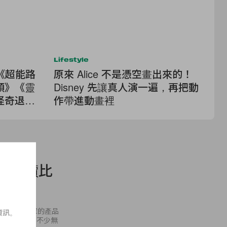
Lifestyle
Lif
：《超能路
原來 Alice 不是憑空畫出來的！
香
頭》《靈
Disney 先讓真人演一遍，再把動
F
怪奇退休
作帶進動畫裡
的高性價比
ji，他們家的產品
資訊。
前已經介紹過不少無