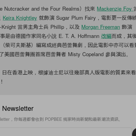
tcracker and the Four Realms）找來
Mackenzie Foy
星
Keira Knightley
就飾演 Sugar Plum Fairy，電影更一
ra-Knight 當男主角士兵 Phillip，以及
Morgan Freeman
飾演
。故事是由德國作家同名小說 E. T. A. Hoffmann
改編
而成，其後則
aikovsky（柴可夫斯基）編寫成經典芭蕾舞劇，因此電影中亦可以
國芭蕾舞團首席芭蕾舞者 Misty Copeland 參與演出。
 29 日在香港上映，根據迪士尼以往幾部真人版電影的質素來
！
ewsletter
sletter，你每週都會收到 POPBEE 獨家時尚新聞和最新潮流資訊。