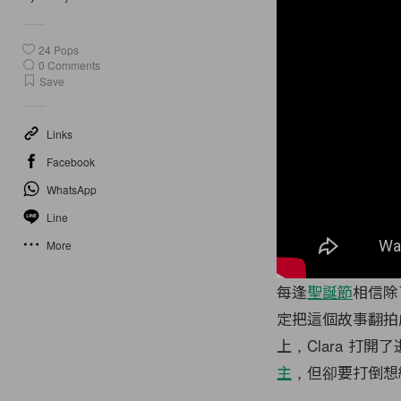
24
Pops
0
Comments
Save
Links
Facebook
WhatsApp
Line
More
每逢
聖誕節
相信除
定把這個故事翻拍
上，Clara 
主
，但卻要打倒想