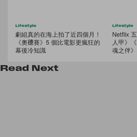
Lifestyle
Lifestyle
劇組真的在海上拍了近四個月！
Netfl
《奧德賽》5 個比電影更瘋狂的
人甲》《
幕後冷知識
魂之伴》
鎮》...
Read
Next