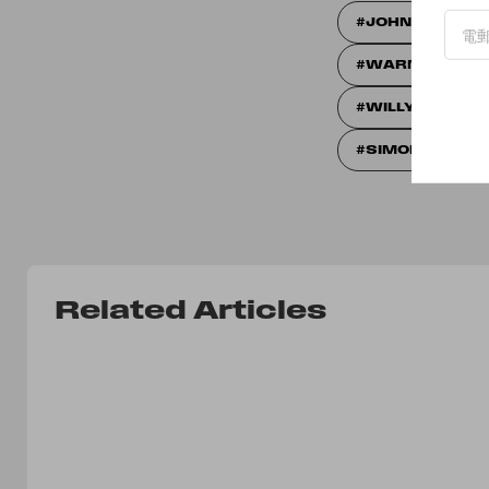
JOHNNY DEPP
WARNER BROS
WILLY WONKA
SIMON RICH
Related Articles