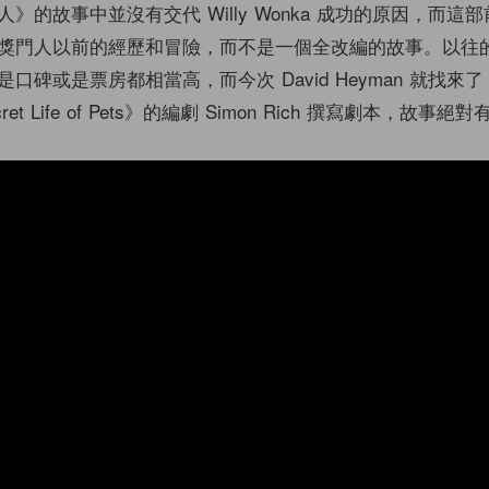
》的故事中並沒有交代 Willy Wonka 成功的原因，而這
獎門人以前的經歷和冒險，而不是一個全改編的故事。以往
碑或是票房都相當高，而今次 David Heyman 就找來了《I
cret Life of Pets》的編劇 Simon Rich 撰寫劇本，故事絕