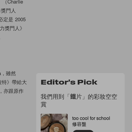
harlie
古力獎門人
必定是 2005
朱古力獎門人》
。
ka，雖然
利波特》帶給大
Editor's Pick
劃，亦跟原作
我們用到「鐵片」的彩妝空空
賞
too cool for school
修容盤