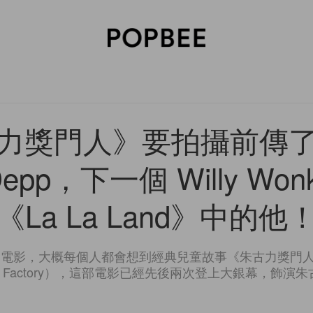
SORIES
BEAUTY
WELLNESS
LIFESTYLE
CELEBRITIES
V
力獎門人》要拍攝前傳
 Depp，下一個 Willy Wo
《La La Land》中的他
影，大概每個人都會想到經典兒童故事《朱古力獎門人》（Char
late Factory），這部電影已經先後兩次登上大銀幕，飾演