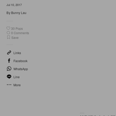
Jul 10, 2017
By
Bunny Lau
30
Pops
0
Comments
Save
Links
Facebook
WhatsApp
Line
More