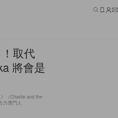
IDEO
CAMPAIGN
了！取代
nka 將會是
！
lie and the
朱古力獎門人