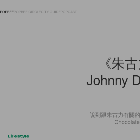
POPBEE
POPBEE CIRCLE
CITY GUIDE
POPCAST
FASHION
ACCES
《朱古
Johnny
說到跟朱古力有關的電
Choco
Lifestyle