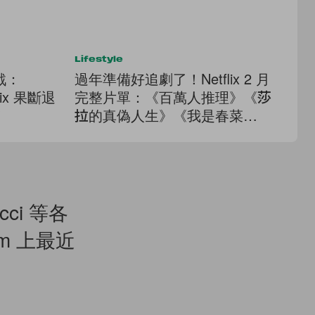
Lifestyle
Cel
戰：
過年準備好追劇了！Netflix 2 月
等
lix 果斷退
完整片單：《百萬人推理》《莎
Co
！
拉的真偽人生》《我是春菜
H
愛》...
《
cci 等各
am 上最近