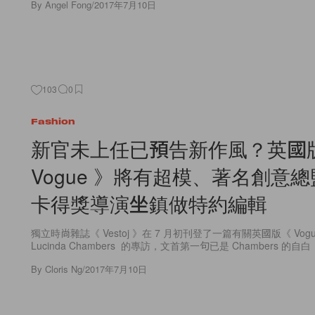
By
Angel Fong
/
2017年7月10日
103
0
Fashion
新官未上任已預告新作風？英國
Vogue 》將有超模、著名創意
卡得獎導演坐鎮做特約編輯
獨立時尚雜誌《 Vestoj 》在 7 月初刊登了一篇有關英國版《 Vog
Lucinda Chambers 的專訪，文首第一句已是 Chambers 的自
By
Cloris Ng
/
2017年7月10日