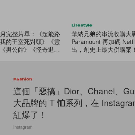
Lifestyle
ix 五月完整片單：《超能路
華納兄弟的串流收購大
我的王室死對頭》《靈
Paramount 再加碼 Netf
《男公館》《怪奇退休
出，創史上最大併購案
Fashion
這個「惡搞」Dior、Chanel、Gu
大品牌的 T 恤系列，在 Instagr
紅爆了！
Instagram