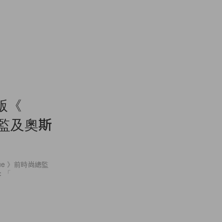
版《
總監及奧斯
ue 》前時尚總監
白：「