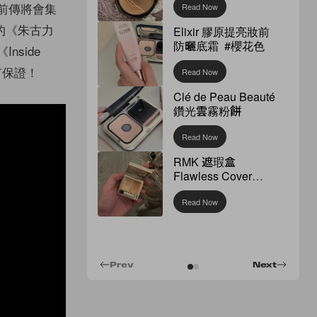
部前傳將會集
Read Now
的《朱古力
Elixir 膠原提亮妝前
防曬底霜 #櫻花色
nside
對有保證！
Read Now
Clé de Peau Beauté
鑽光雲霧粉餅
Read Now
RMK 遮瑕盒
Flawless Cover
Concealer
Read Now
Prev
Next