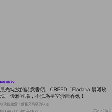
Beauty
晨光綻放的詩意香頌：CREED「Eladaria 晨曦玫
瑰」優雅登場，不愧為皇室沙龍香氛！
玫瑰控超愛！優雅又高級的味道
By
Emily Lin
/
2025年4月22日
295
0