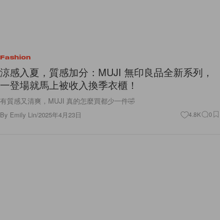
Fashion
涼感入夏，質感加分：MUJI 無印良品全新系列，
一登場就馬上被收入換季衣櫃！
有質感又清爽，MUJI 真的怎麼買都少一件🤣
By
Emily Lin
/
2025年4月23日
4.8K
0