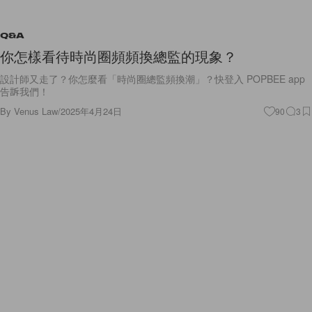
Q&A
你怎樣看待時尚圈頻頻換總監的現象？
設計師又走了？你怎麼看「時尚圈總監頻換潮」？快登入 POPBEE app
告訴我們！
By
Venus Law
/
2025年4月24日
90
3