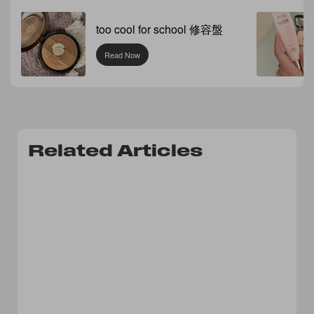
too cool for school 修容盤
Read Now
Related Articles