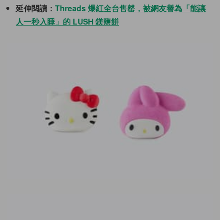
延伸閱讀：
Threads 爆紅全台售罄，被網友譽為「能讓
人一秒入睡」的 LUSH 鎂鹽餅