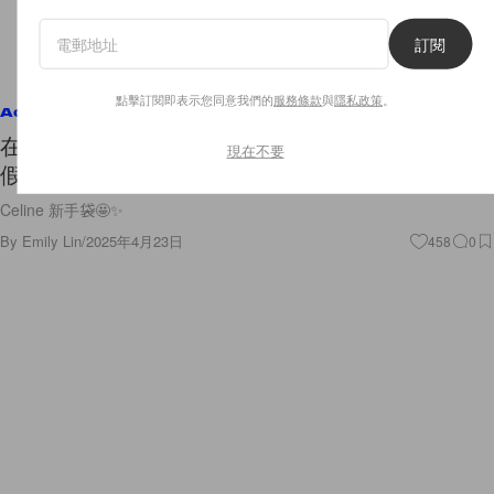
訂閱
點擊訂閱即表示您同意我們的
服務條款
與
隱私政策
。
Accessories
在陽光下閃耀的時髦：CELINE 夏日系列，全新度
現在不要
假風又有哪幾款手袋必收？
Celine 新手袋🤩✨
By
Emily Lin
/
2025年4月23日
458
0