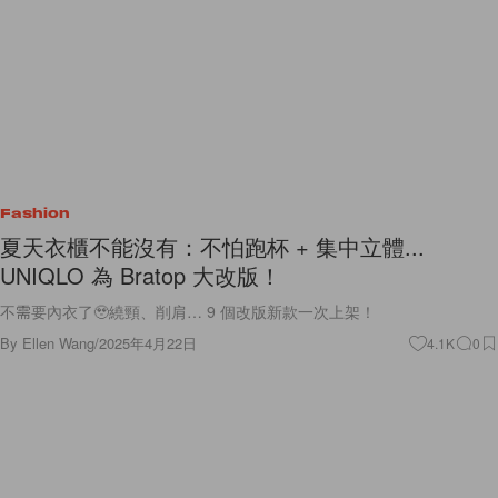
Fashion
夏天衣櫃不能沒有：不怕跑杯 + 集中立體...
UNIQLO 為 Bratop 大改版！
不需要內衣了🥹繞頸、削肩… 9 個改版新款一次上架！
By
Ellen Wang
/
2025年4月22日
4.1K
0