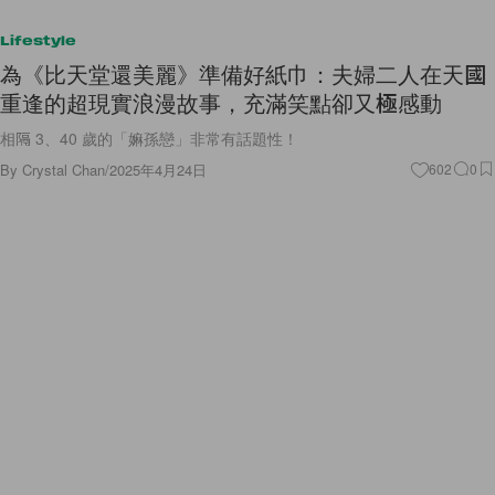
Lifestyle
為《比天堂還美麗》準備好紙巾：夫婦二人在天國
重逢的超現實浪漫故事，充滿笑點卻又極感動
相隔 3、40 歲的「嫲孫戀」非常有話題性！
By
Crystal Chan
/
2025年4月24日
602
0