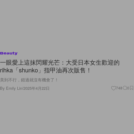
Beauty
一眼愛上這抹閃耀光芒：大受日本女生歡迎的
rihka「shunko」指甲油再次販售！
美到不行，錯過就沒有機會了！
By
Emily Lin
/
2025年4月22日
748
0