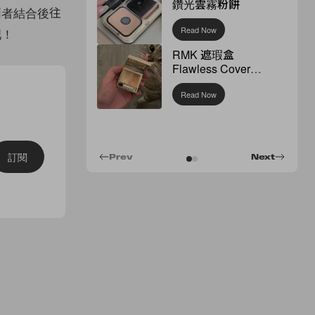
鑽光雲霧粉餅
計兩者結合後往
Read Now
吧！
RMK 遮瑕盒
Flawless Cover
Concealer
Read Now
訂閱
Prev
Next