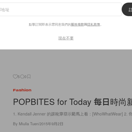
男女裝的模糊線
愈被評擊、愈愛「踩界」、愈受大眾注目。即使時裝業界多次被
點擊訂閱即表示您同意我們的
服務條款
與
隱私政策
。
兒，16歲、14歲的小明星還是一位又一位被發掘。今回引起轟動
品牌 ACNE
現在不要
By
Staff
/
2015年9月2日
5
0
Fashion
POPBITES for Today 每日時
1. Kendall Jenner 的踝靴穿搭示範馬上看：[WhoWhatWear] 2. 你
By
Miulla Tuen
/
2015年9月2日