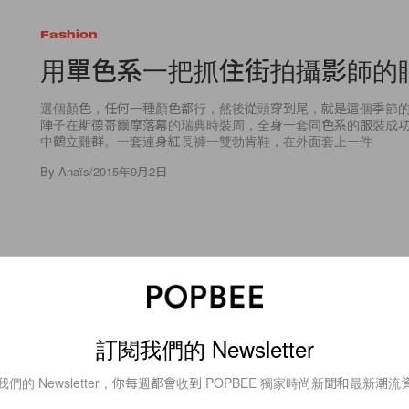
Fashion
用單色系一把抓住街拍攝影師的
選個顏色，任何一種顏色都行，然後從頭穿到尾，就是這個季節
陣子在斯德哥爾摩落幕的瑞典時裝周，全身一套同色系的服裝成
中鶴立雞群。一套連身紅長褲一雙勃肯鞋，在外面套上一件
By
Anaïs
/
2015年9月2日
10
0
訂閱我們的 Newsletter
Fashion
我們的 Newsletter，你每週都會收到 POPBEE 獨家時尚新聞和最新潮流
ACNE Studios 呈現新世代的