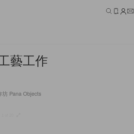
IDEO
CAMPAIGN
工藝工作
a Objects
1 of 20