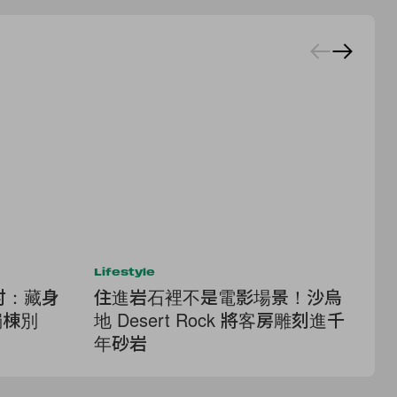
Lifestyle
Lif
村：藏身
住進岩石裡不是電影場景！沙烏
把
獨棟別
地 Desert Rock 將客房雕刻進千
L
年砂岩
桌