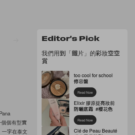
Editor's Pick
我們用到「鐵片」的彩妝空空
賞
too cool for school
修容盤
Read Now
Elixir 膠原提亮妝前
防曬底霜 #櫻花色
ana
Read Now
一個個有型實
Clé de Peau Beauté
 一字在泰文