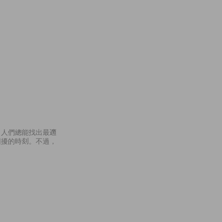
，人們總能找出最適
困擾的時刻。不過，