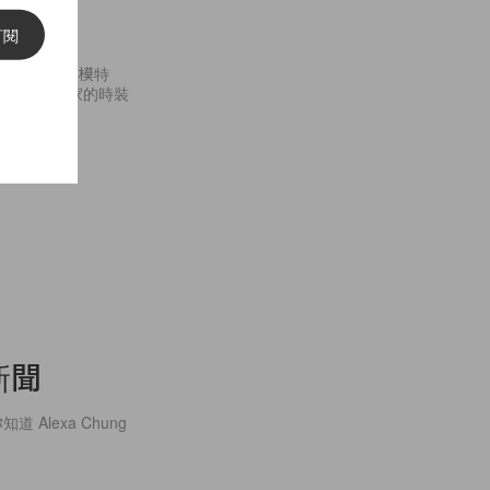
訂閱
評擊使用年輕模特
的是瑞典起家的時裝
尚新聞
知道 Alexa Chung