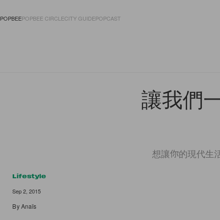
POPBEE
POPBEE CIRCLE
CITY GUIDE
POPCAST
FASHION
ACCES
讓我們
想讓你的現代生活
Lifestyle
Sep 2, 2015
By
Anaïs