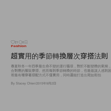
21
0
Fashion
超實用的季節轉換層次穿搭法則
春夏秋冬一年四季是生命不變的運行循環，對於不斷變換的氣候
合對應的服裝穿搭。然而每到季節轉換的時節，也是最讓人感到
若是有種穿著搭配方式不僅實用，同時還能打造出宛如街拍
By
Stacey Chien
/
2015年9月2日