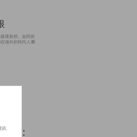
眼
的最佳裝扮。如同前
功在場外的時尚人潮
資訊。
時裝態度︰