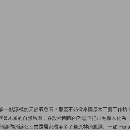
多一點淳樸的天然氣息嗎？那麼不妨從泰國原木工藝工作坊 P
新系列體會木頭的自然氛圍，在設計團隊的巧思下把山毛櫸木化為
能讓你的辦公室或是居家環境多了些原林的風調。一如 Pana