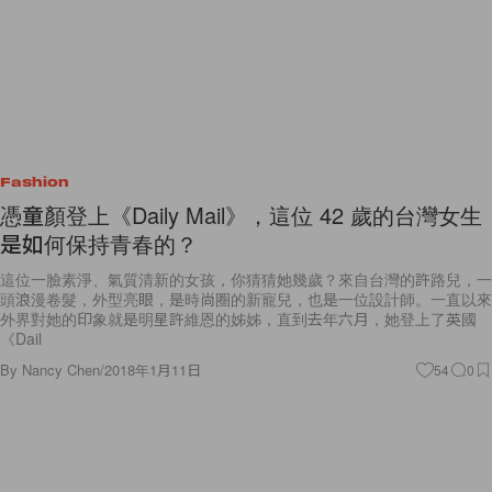
Fashion
憑童顏登上《Daily Mail》，這位 42 歲的台灣女生
是如何保持青春的？
這位一臉素淨、氣質清新的女孩，你猜猜她幾歲？來自台灣的許路兒，一
頭浪漫卷髮，外型亮眼，是時尚圈的新寵兒，也是一位設計師。一直以來
外界對她的印象就是明星許維恩的姊姊，直到去年六月，她登上了英國
《Dail
By
Nancy Chen
/
2018年1月11日
54
0