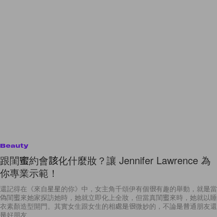
Beauty
跟閨蜜約會該化什麼妝？讓 Jennifer Lawrence 為
你專業示範！
還記得在《來自星星的你》中，女主角千頌伊有個很有趣的舉動，就是當
偽閨蜜來她家探訪她時，她就立即化上全妝，但當真閨蜜來時，她就以睡
衣素顏造型開門。其實女生跟女生的相處是很微妙的，不論是普通朋友還
是好朋友