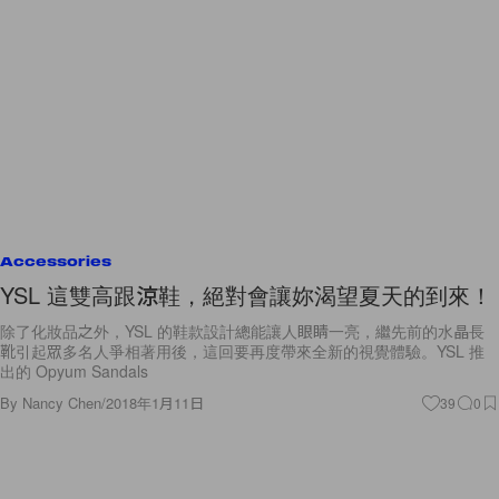
Accessories
YSL 這雙高跟涼鞋，絕對會讓妳渴望夏天的到來！
除了化妝品之外，YSL 的鞋款設計總能讓人眼睛一亮，繼先前的水晶長
靴引起眾多名人爭相著用後，這回要再度帶來全新的視覺體驗。YSL 推
出的 Opyum Sandals
By
Nancy Chen
/
2018年1月11日
39
0