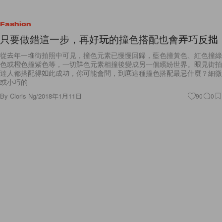
Fashion
只要做錯這一步，再好玩的撞色搭配也會弄巧反拙
從去年一堆街拍照中可見，撞色元素已慢慢回歸，藍色撞黃色、紅色撞綠
色或橙色撞紫色等，一切鮮色元素相撞後變成另一個繽紛世界。眼見街拍
達人都搭配得如此成功，你可能會問，到底這種撞色搭配最忌什麼？細微
或小巧的
By
Cloris Ng
/
2018年1月11日
90
0