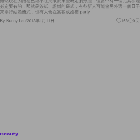
雖然現在的婚禮已經不在局限於某些既定的形態，但當中有一個元素卻是
必定要有的，那就是簽紙、證婚的儀式，有些新人可能會另外選一個日子
來舉行結婚儀式，也有人會在宴客或婚禮 party
By
Bunny Lau
/
2018年1月11日
168
0
Beauty