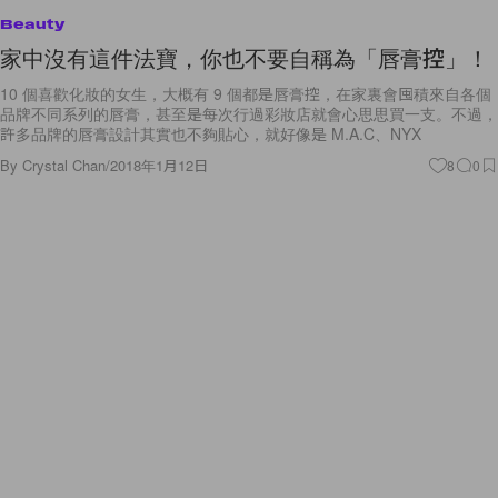
Beauty
家中沒有這件法寶，你也不要自稱為「唇膏控」！
10 個喜歡化妝的女生，大概有 9 個都是唇膏控，在家裏會囤積來自各個
品牌不同系列的唇膏，甚至是每次行過彩妝店就會心思思買一支。不過，
許多品牌的唇膏設計其實也不夠貼心，就好像是 M.A.C、NYX
By
Crystal Chan
/
2018年1月12日
8
0