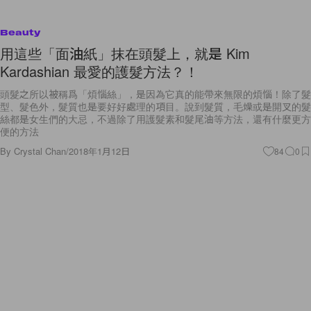
Beauty
用這些「面油紙」抹在頭髮上，就是 Kim
Kardashian 最愛的護髮方法？！
頭髮之所以被稱爲「煩惱絲」，是因為它真的能帶來無限的煩惱！除了髮
型、髮色外，髮質也是要好好處理的項目。說到髮質，毛燥或是開叉的髮
絲都是女生們的大忌，不過除了用護髮素和髮尾油等方法，還有什麼更方
便的方法
By
Crystal Chan
/
2018年1月12日
84
0