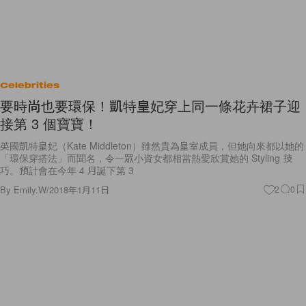
Celebrities
要時尚也要環保！凱特皇妃穿上同一條花卉裙子迎
接第 3 個寶寶！
英國凱特皇妃（Kate Middleton）雖然貴為皇室成員，但她向來都以她的
「環保穿搭法」而聞名，令一眾小資女都相當熱愛欣賞她的 Styling 技
巧。預計會在今年 4 月誕下第 3
By
Emily.W
/
2018年1月11日
2
0