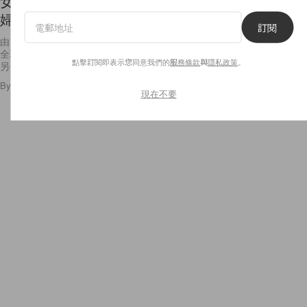
女英雄的時代！由 Scarlett Johansson 演的「黑寡
婦」終於要推出獨立電影了！
訂閱
由 Gal Gadot 主演的 DC 電影《神奇女俠》（Wonder Woman）上年在
全球叫好叫座，令女英雄成為一大趨勢。眼見對手的電影取得空前成功，
點擊訂閱即表示您同意我們的
服務條款
與
隱私政策
。
另一超級英雄電影公司 Marvel
By
Emily.W
/
2018年1月12日
20
0
現在不要