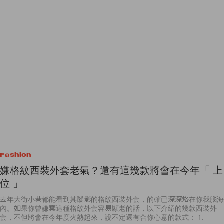
Fashion
嫌格紋西裝外套老氣？還有這幾款將會在今年「 上
位 」
去年大街小巷都能看到其蹤影的格紋西裝外套，的確已深深烙在你我腦海
內。如果你曾嫌棄這種格紋外套容易顯老的話，以下介紹的幾款西裝外
套，不但將會在今年度火熱起來，說不定還有合你心意的款式： 1.