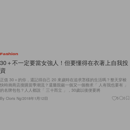
Fashion
30＋不一定要當女強人！但要懂得在衣著上自我投
資
正值 30＋的你，還記得自己 20 來歲時在追求怎樣的生活嗎？整天穿梭
快時尚商店搜購當季潮流？還是覬覦一個又一個務求「 人有我也要有 」
的名牌包包？人人都說「 三十而立 」，30歲以後便要將
By
Cloris Ng
/
2018年1月12日
5
0