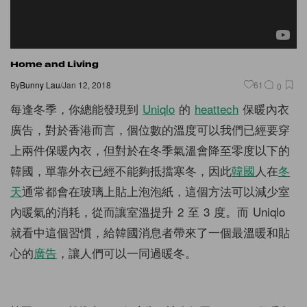
Home and Living
By
Bunny Lau
/
Jan 12, 2018
61
0
每逢冬季，你總能發現到
Uniqlo
的
heattech
保暖內衣
廣告，對於香港而言，個位數的溫度可以我們已經要穿
上兩件保暖內衣，但對於在冬季氣溫會降至零度以下的
韓國，單靠外衣已經不能夠抵擋寒冬，因此
韓國
人在
冬
天
通常都會在玻璃上貼上泡泡紙，這個方法可以減少室
內暖氣的消耗，從而讓室溫提升 2 至 3 度。而 Uniqlo
就看中這個習慣，給韓國消息者帶來了一個最溫暖和貼
心的
廣告
，讓人們可以一同過暖冬。