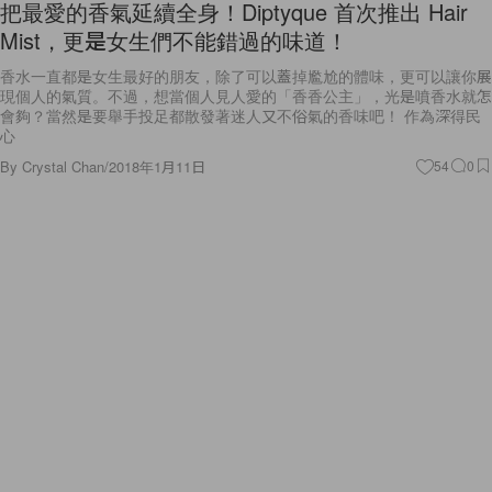
把最愛的香氣延續全身！Diptyque 首次推出 Hair
Mist，更是女生們不能錯過的味道！
香水一直都是女生最好的朋友，除了可以蓋掉尷尬的體味，更可以讓你展
現個人的氣質。不過，想當個人見人愛的「香香公主」，光是噴香水就怎
會夠？當然是要舉手投足都散發著迷人又不俗氣的香味吧！ 作為深得民
心
By
Crystal Chan
/
2018年1月11日
54
0