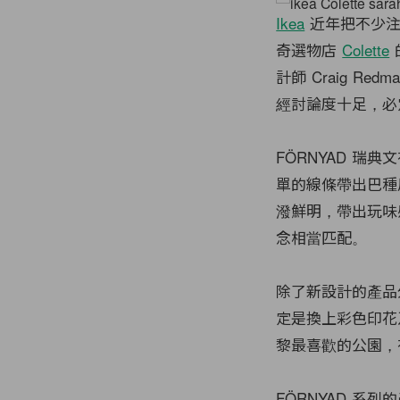
Ikea
近年把不少注
奇選物店
Colette
計師 Craig R
經討論度十足，必
FÖRNYAD 
單的線條帶出巴種風格
潑鮮明，帶出玩味感十足
念相當匹配。
除了新設計的產品外
定是換上彩色印花及 Da
黎最喜歡的公園，
FÖRNYAD 系