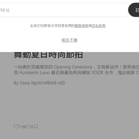
點擊訂閱即表示您同意我們的
服務條款
與
隱私政策
。
Fashion
Opening Ceremony 夥拍 YO
現在不要
舞動夏日時尚節拍
一向勇於突破框架的 Opening Ceremony，又有新搞作！原來兩位主理
及 Humberto Leon 最近與著名時尚網站 YOOX 合作，推出獨家 Op
By
Cloris Ng
/
2019年6月14日
1.5K
0