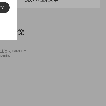
訂閱
OX，以音樂
人 Carol Lim
ening