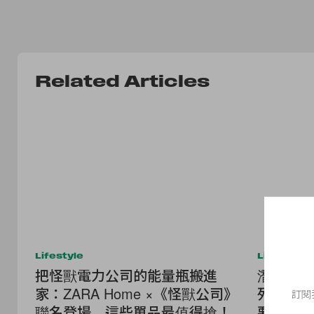
Related Articles
Lifestyle
Lifestyle
把怪獸電力公司的能量瓶搬進
潛望鏡鬧鐘
家：ZARA Home ×《怪獸公司》
列來到第
訂閱
聯名登場，這些單品最值得搶！
要認識這