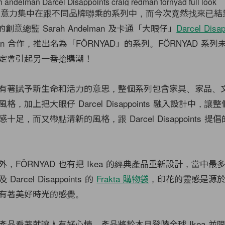
意力集中在跟不同品牌聯乘的系列中，而今次竟然找來已結
的創意總監 Sarah Andelman 及卡通「大眼仔」
Darcel Disap
edman 合作，推出名為「FÖRNYAD」的系列。FÖRNYAD 系
定會引起另一番搶購潮！
瑞典文有著賦予新生命和活力的意思，整個系列包含家具、家品、
，加上把大眼仔 Darcel Disappoints 融入設計中，讓
，而又帶點清新的風格，跟 Darcel Disappoints 提倡的 P
，FÖRNYAD 也有把 Ikea 的經典產品重新設計，當中最
rcel Disappoints 的
Frakta 購物袋
，印花的靈感是源
有著美好時光的感覺。
列的產品看著就讓人有好心情，產品將於本月登陸全球 Ikea 並