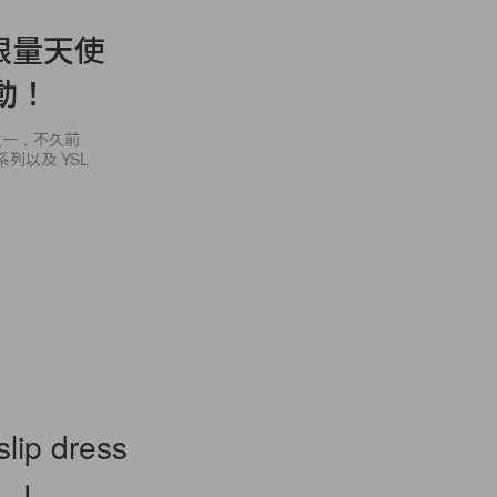
限量天使
動！
之一，不久前
 系列以及 YSL
 dress
。」