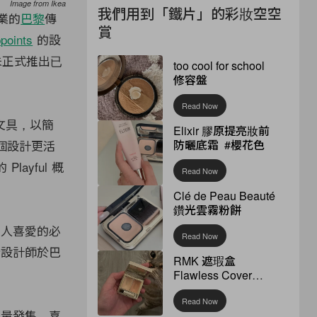
Image from Ikea
我們用到「鐵片」的彩妝空空
業的
巴黎
傳
賞
points
的設
列未正式推出已
too cool for school
修容盤
Read Now
文具，以簡
Elixir 膠原提亮妝前
防曬底霜 #櫻花色
整個設計更活
layful 概
Read Now
Clé de Peau Beauté
鑽光雲霧粉餅
多人喜愛的必
Read Now
於設計師於巴
RMK 遮瑕盒
Flawless Cover
Concealer
Read Now
限量發售，喜