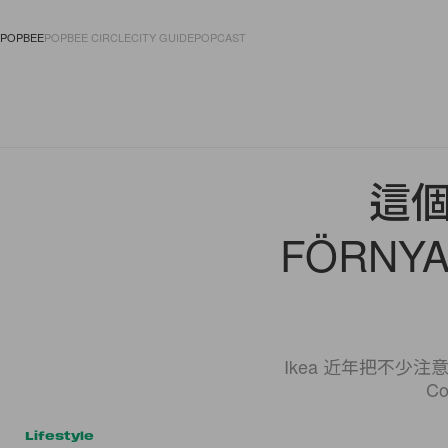
POPBEE
POPBEE CIRCLE
CITY GUIDE
POPCAST
FASHION
ACCES
這個
FÖRNYA
Ikea 近年把不
C
Lifestyle