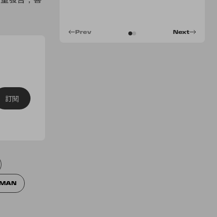
Prev
Next
訂閱
DMAN