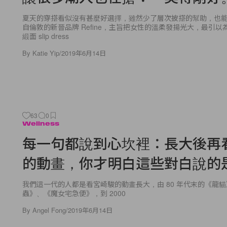
夏天的穿搭看似沒有甚麼好選擇，雖然少了層次披搭的幫助，也
自倫敦的新晉品牌 Refine，主旨把女性的溫柔發揚光大，最引
緞面 slip dress
By
Katie Yip
/
2019年6月14日
63
0
Wellness
每一句都說到心坎裡：長大後再
的動畫，你才明白這些對白說的
我們這一代的人都是看宮崎駿的動畫長大，由 80 年代末的《龍
蟲》、《魔女宅急便》，到 2000
By
Angel Fong
/
2019年6月14日