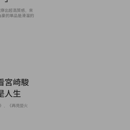
能穿出超高質感。來
以為豪的單品是滑溜的
看宮崎駿
是人生
貓》、《再見螢火