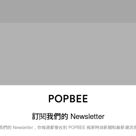
Lifestyle
訂閱我們的 Newsletter
太可愛：IKEA PS 系
一張充氣椅竟然翻身成功
十版，充氣椅以外你還
PS 2026 系列，帶來
我們的 Newsletter，你每週都會收到 POPBEE 獨家時尚新聞和最新潮流
些玩味家品！
可愛的傢俱設計！