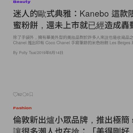
Beauty
迷人的歐式典雅：Kanebo 這款
蜜粉餅，還未上市就已經造成轟
除了手袋外，擁有華美外型的美妝品對於許多人來說也是收藏品
Chanel 推出印有 Coco Chanel 手寫筆跡的米色粉餅 Les Beiges
By
Polly Tsai
/
2019年6月14日
82
0
Fashion
倫敦新出爐小眾品牌，推出極簡 slip
讓很多潮人也在搶：「美得剛好