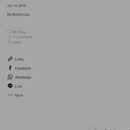
Jun 14, 2019
By
Bunny Lau
45
Pops
0
Comments
Save
Links
Facebook
WhatsApp
Line
More