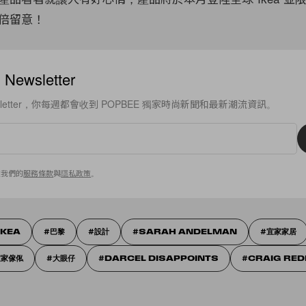
倍留意！
ewsletter
sletter，你每週都會收到 POPBEE 獨家時尚新聞和最新潮流資訊。
意我們的
服務條款
與
隱私政策
。
IKEA
巴黎
設計
SARAH ANDELMAN
宜家家居
宜家傢俬
大眼仔
DARCEL DISAPPOINTS
CRAIG RE