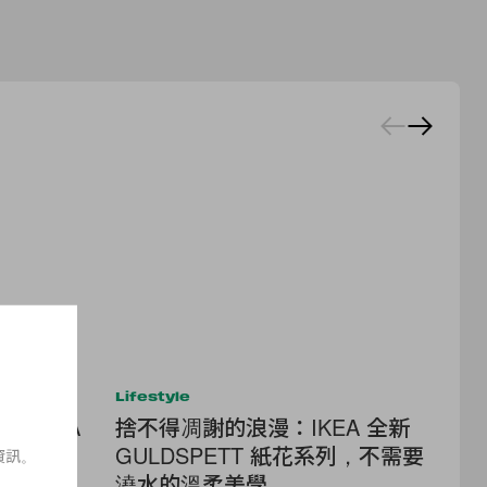
Lifestyle
Lif
？IKEA
捨不得凋謝的浪漫：IKEA 全新
巴黎
好多有趣又
GULDSPETT 紙花系列，不需要
一
資訊。
澆水的溫柔美學
雕