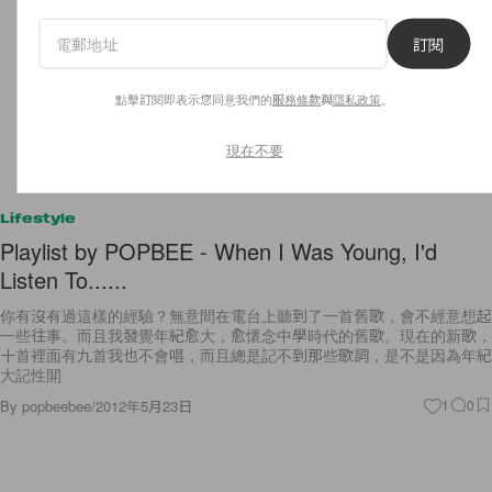
訂閱
點擊訂閱即表示您同意我們的
服務條款
與
隱私政策
。
現在不要
Lifestyle
Playlist by POPBEE - When I Was Young, I'd
Listen To......
你有沒有過這樣的經驗？無意間在電台上聽到了一首舊歌，會不經意想起
一些往事。而且我發覺年紀愈大，愈懷念中學時代的舊歌。現在的新歌，
十首裡面有九首我也不會唱，而且總是記不到那些歌詞，是不是因為年紀
大記性開
By
popbeebee
/
2012年5月23日
1
0