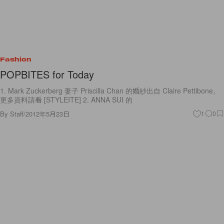
Fashion
POPBITES for Today
1. Mark Zuckerberg 妻子 Priscilla Chan 的婚紗出自 Claire Pettibone。
更多資料請看 [STYLEITE] 2. ANNA SUI 的
By
Staff
/
2012年5月23日
1
0