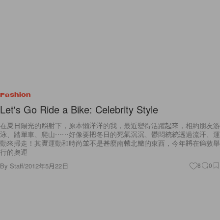
Fashion
Let's Go Ride a Bike: Celebrity Style
在夏日陽光的照射下，原本懶洋洋的我，最近變得活躍起來，相約朋友游
泳、踏單車、爬山⋯⋯好像要把冬日的死氣沉沉、鬱悶統統透過流汗、運
動來掃走！其實運動和時尚並不是甚麼南轅北轍的東西，今年將在倫敦舉
行的奧運
By
Staff
/
2012年5月22日
8
0