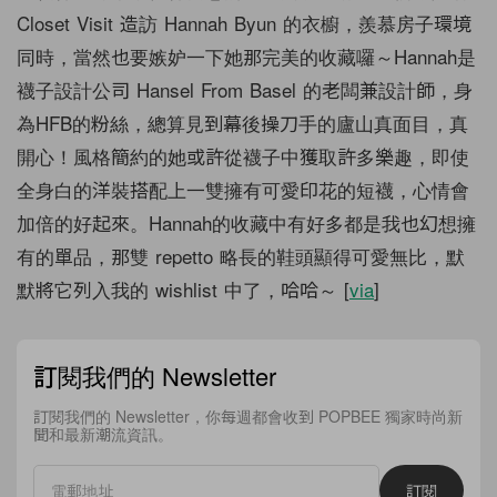
Closet Visit 造訪 Hannah Byun 的衣櫥，羨慕房子環境
同時，
當然也要嫉妒一下她那完美的收藏囉～
Hannah是
襪子設計公司 Hansel From Basel 的老闆兼設計師，身
為HFB的粉絲，
總算見到幕後操刀手的廬山真面目，真
開心！
風格簡約的她或許從襪子中獲取許多樂趣，
即使
全身白的洋裝搭配上一雙擁有可愛印花的短襪，
心情會
加倍的好起來。
Hannah的收藏中有好多都是我也幻想擁
有的單品，
那雙 repetto 略長的鞋頭顯得可愛無比，
默
默將它列入我的 wishlist 中了，哈哈～ [
via
]
訂閱我們的 Newsletter
訂閱我們的 Newsletter，你每週都會收到 POPBEE 獨家時尚新
聞和最新潮流資訊。
訂閱