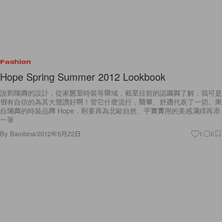
Fashion
Hope Spring Summer 2012 Lookbook
說到瑞典的設計，從家居至時裝等領域，截至目前的認識與了解，我可是
很有自信的為其大聲讚好啊！管它什麼流行，簡單、舒適代表了一切。來
自瑞典的時裝品牌 Hope，則要再為北歐自然、平實實用的美感演繹再添
一筆
By
Bambina
/
2012年5月22日
1
0