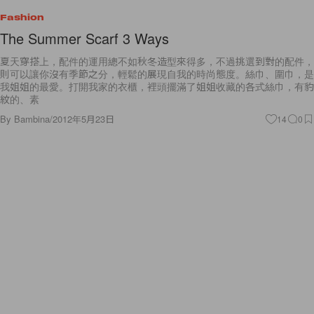
Fashion
The Summer Scarf 3 Ways
夏天穿搭上，配件的運用總不如秋冬造型來得多，不過挑選到對的配件，
則可以讓你沒有季節之分，輕鬆的展現自我的時尚態度。絲巾、圍巾，是
我姐姐的最愛。打開我家的衣櫃，裡頭擺滿了姐姐收藏的各式絲巾，有豹
紋的、素
By
Bambina
/
2012年5月23日
14
0