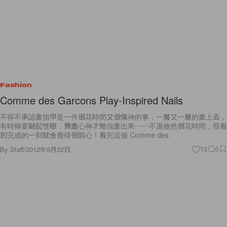
Fashion
Comme des Garcons Play-Inspired Nails
不得不承認畫指甲是一件很花時間又很傷神的事，一層又一層的畫上去，
有時候要瞇起雙眼，費盡心神才勉強畫出來⋯⋯不過雖然很花時間，但看
到完成的一刻就會覺得很開心！看完這個 Comme des
By
Staff
/
2012年5月22日
13
0