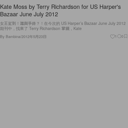
Kate Moss by Terry Richardson for US Harper's
Bazaar June July 2012
女王駕到！誰與爭鋒？！在今次的 US Harper’s Bazaar June July 2012
期刊中，找來了 Terry Richardson 掌鏡，Kate
By
Bambina
/
2012年5月23日
1
0