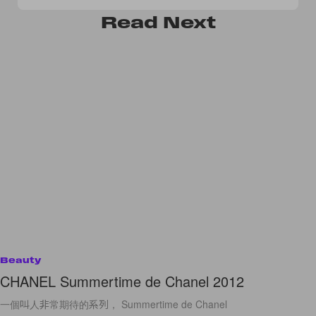
會》...
Read
Next
Beauty
CHANEL Summertime de Chanel 2012
一個叫人非常期待的系列， Summertime de Chanel