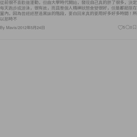
從前很不喜歡做運動，但由大學時代開始，發現自己真的胖了很多，決定
每天跑步或游泳，很有效，而且整個人精神狀態會變很好，但是都局限在
室內，因為曾經經歷過黑妹的階段，要白回來真的要用好多好多時間！所
以那時不
By
Mavis
/
2012年5月24日
5
0