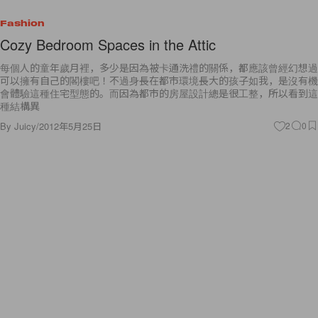
Fashion
Cozy Bedroom Spaces in the Attic
每個人的童年歲月裡，多少是因為被卡通洗禮的關係，都應該曾經幻想過
可以擁有自己的閣樓吧！不過身長在都市環境長大的孩子如我，是沒有機
會體驗這種住宅型態的。而因為都市的房屋設計總是很工整，所以看到這
種結構異
By
Juicy
/
2012年5月25日
2
0