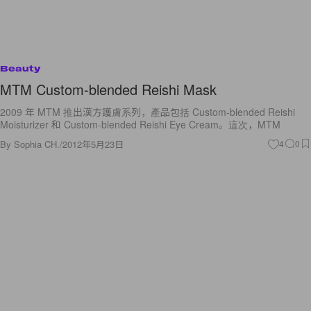
Beauty
MTM Custom-blended Reishi Mask
2009 年 MTM 推出漢方護膚系列，產品包括 Custom-blended Reishi
Moisturizer 和 Custom-blended Reishi Eye Cream。這次，MTM
By
Sophia CH.
/
2012年5月23日
4
0