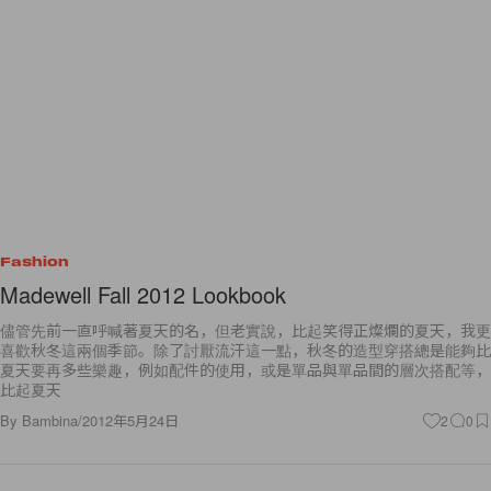
Fashion
Madewell Fall 2012 Lookbook
儘管先前一直呼喊著夏天的名，但老實說，比起笑得正燦爛的夏天，我更
喜歡秋冬這兩個季節。除了討厭流汗這一點，秋冬的造型穿搭總是能夠比
夏天要再多些樂趣，例如配件的使用，或是單品與單品間的層次搭配等，
比起夏天
By
Bambina
/
2012年5月24日
2
0