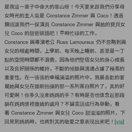
是我這一輩子中偉大的靠山呀！
今天要來跟我們分享母
女時光的主人翁是 Constance Zimmer 與 Coco！透過
鏡頭讓我們一探演員 Constance Zimmer 與她的寶貝女
兒 Coco 的甜密談話吧！平時忙碌的工作，
Constance 與導演老公 Russ Lamoureux 仍不忽略到與
女兒的相處時間，上學前、每天晚上睡前、
甚至是一丁
點的空閒時間都不浪費，
因為他們堅信女兒的身心成長
以及良好關係的維持，
不斷的傾聽與溝通占據了極高的
重要性。
在一張張的幸福滿溢的照片中，
我最喜歡的要
屬她與女兒在牆前拍攝的那一系列黑白照片了，
真的好
可愛啊！你多久沒牽媽媽的手？
有時是否也懷念起那段
躺在媽媽懷裡撒嬌的歲月？
不論言語或行為舉動，看
著 Constance Zimmer 與女兒 Coco 甜滋滋的照片，下
回見到媽媽時，也將對其的敬愛之意表現出來吧！[
via
]