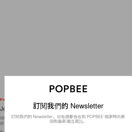
Fashion
訂閱我們的 Newsletter
Jennifer Lopez for Vogue US June 2012
訂閱我們的 Newsletter，你每週都會收到 POPBEE 獨家時尚新
WOW！看看她的身材，再對比一下自己的，正值 20 多歲的我還真該好
聞和最新潮流資訊。
好檢討啊～是的，拉丁天后出動！誰與爭鬥？！說到 Jennifer
By
Bambina
/
2012年5月24日
163
0