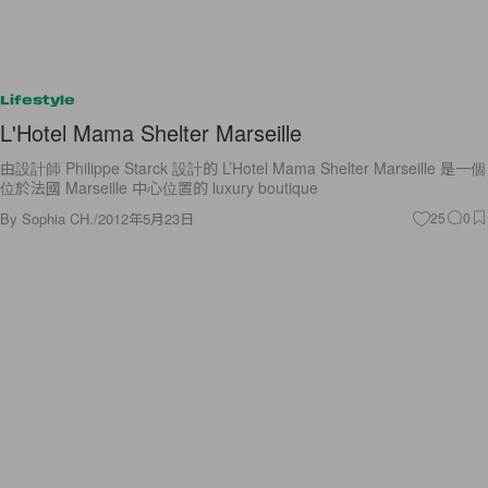
Lifestyle
L'Hotel Mama Shelter Marseille
由設計師 Philippe Starck 設計的 L’Hotel Mama Shelter Marseille 是一個
位於法國 Marseille 中心位置的 luxury boutique
By
Sophia CH.
/
2012年5月23日
25
0