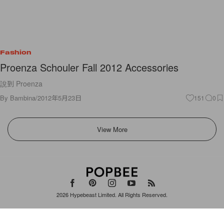
Fashion
Proenza Schouler Fall 2012 Accessories
說到 Proenza
By
Bambina
/
2012年5月23日
151
0
View More
2026
Hypebeast Limited
. All Rights Reserved.