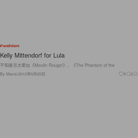
Fashion
Kelly Mittendorf for Lula
不知是否太愛如《Moulin Rouge!》、《The Phantom of the
By
Mavis
/
2012年5月25日
6
0