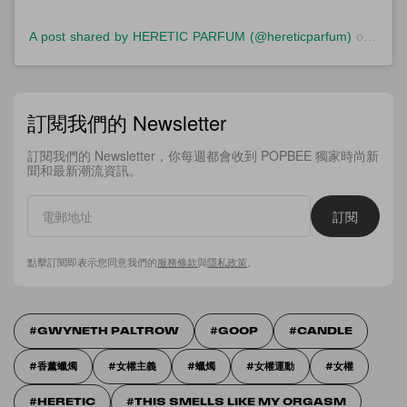
A post shared by HERETIC PARFUM (@hereticparfum)
on
Jun 
訂閱我們的 Newsletter
訂閱我們的 Newsletter，你每週都會收到 POPBEE 獨家時尚新
聞和最新潮流資訊。
訂閱
點擊訂閱即表示您同意我們的
服務條款
與
隱私政策
。
GWYNETH PALTROW
GOOP
CANDLE
香薰蠟燭
女權主義
蠟燭
女權運動
女權
HERETIC
THIS SMELLS LIKE MY ORGASM