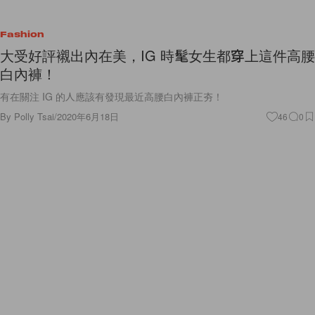
Fashion
大受好評襯出內在美，IG 時髦女生都穿上這件高腰
白內褲！
有在關注 IG 的人應該有發現最近高腰白內褲正夯！
By
Polly Tsai
/
2020年6月18日
46
0