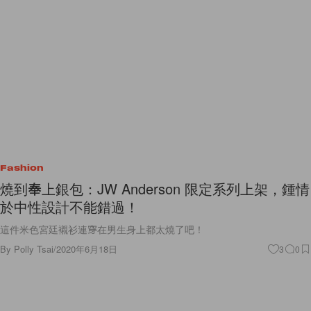
Fashion
燒到奉上銀包：JW Anderson 限定系列上架，鍾情
於中性設計不能錯過！
這件米色宮廷襯衫連穿在男生身上都太燒了吧！
By
Polly Tsai
/
2020年6月18日
3
0