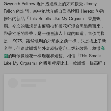
Gwyneth Paltrow 近日透過線上的方式接受 Jimmy
Fallon 的訪問，當中她就介紹自己品牌跟 Heretic 聯乘
推出的新品「This Smells Like My Orgasm」香薰蠟
燭。今次的蠟燭是由葡萄柚和橙花籽混合黑醋栗而來，
帶著性感的果香，是一種會讓人上癮的味道，售價同樣
是 US$75。雖然蠟燭的外形跟之前一樣，只是換上了新
名字，但這款蠟燭的外盒就特意印上煙花效果，象徵
高
潮
的時候像煙花一樣燦爛和短暫。相信「This Smells
Like My Orgasm」的吸引程度比上一款蠟燭一樣高吧！