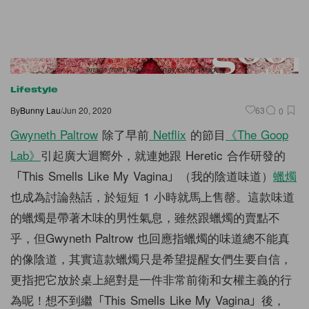
Image from Rachel Murray/Getty Images
Lifestyle
By
Bunny Lau
/
Jun 20, 2020
63
0
Gwyneth Paltrow
除了早前
Netflix
的節目
《The Goop
Lab》
引起廣大迴嚮外，就連她跟 Heretic 合作研發的
「This Smells Like My Vagina」（我的陰道味道）
蠟燭
也成為討論熱話，於短短 1 小時就馬上售罄。這款味道
的蠟燭是帶著木味的男性氣息，雖然跟蠟燭的賣點不
乎，但Gwyneth Paltrow 也回應指蠟燭的味道總不能真
的像陰道，其實這款蠟燭只是希望提醒女們生要自信，
更指把它放於桌上絕對是一件非常前衛和女權主義的行
為呢！想不到繼「This Smells Like My Vagina」後，