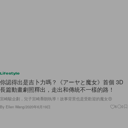
Lifestyle
你認得出是吉卜力嗎？《アーヤと魔女》首個 3D
長篇動畫劇照釋出，走出和傳統不一樣的路！
宮崎駿企劃，兒子宮崎吾朗執導！故事背景也是受歡迎的魔女😍
By
Ellen Wang
/
2020年6月19日
6
0