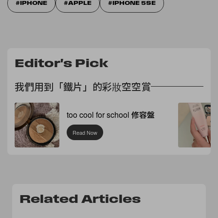
IPHONE
APPLE
IPHONE 5SE
Editor's Pick
我們用到「鐵片」的彩妝空空賞
too cool for school 修容盤
Read Now
Related Articles