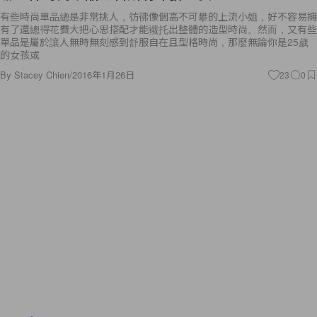
有些時尚單品總是非常挑人，彷彿像個高不可攀的上流小姐，好不容易擁
有了還總得花費大把心思搭配才能襯托出整體的造型時尚。然而，又有些
單品是屬於讓人無時無刻感到舒服自在且型格時尚，那麼無論你是25歲
的女孩或
By
Stacey Chien
/
2016年1月26日
23
0