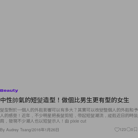
Beauty
中性帥氣的短髮造型！做個比男生更有型的女生
髮型對於一個人的外觀影響可以有多大？其實可以改變整個人的外觀和予
人的感覺！近年，不少明星把長髮剪短，帶起短髮潮流，縱觀近日的時裝
周，發現不少潮人也以短髮示人！由 pixie cut
By
Audrey Tsang
/
2016年1月26日
123
0