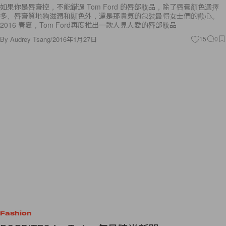
如果你是唇膏控，不能錯過 Tom Ford 的唇部妝品，除了唇膏顏色選擇
多、唇膏質地夠滋潤和顯色外，還是那貴氣的包裝最得女士們的歡心。
2016 春夏，Tom Ford再度推出一款人見人愛的唇部妝品
By
Audrey Tsang
/
2016年1月27日
15
0
Fashion