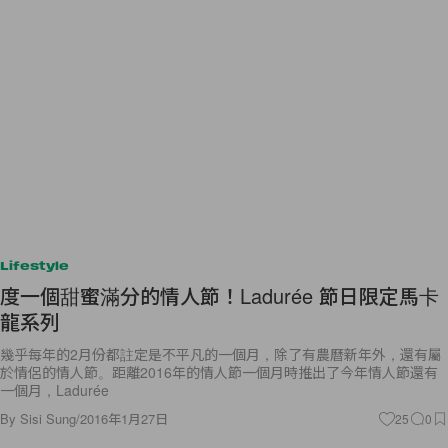
Lifestyle
度一個甜蜜滿分的情人節！Ladurée 節日限定馬卡
龍系列
幾乎每年的2月份都註定是不平凡的一個月，除了有農曆新年外，還有屬
於情侶的情人節。距離2016年的情人節一個月時推出了今年情人節還有
一個月，Ladurée
By
Sisi Sung
/
2016年1月27日
25
0