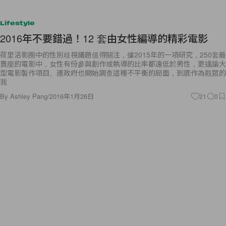
Lifestyle
2016年不要錯過！12 套由女性編導的精彩電影
荷里活影圈中的性別歧視議題值得關注，據2015年的一項研究，250套最
賣座的電影中，女性有份參與創作或執導的比率都遠低於男性，更遑論大
型電影製作項目。連政府也開始調查這種不平衡的局面，到底作為觀眾的
我
By
Ashley Pang
/
2016年1月26日
21
0