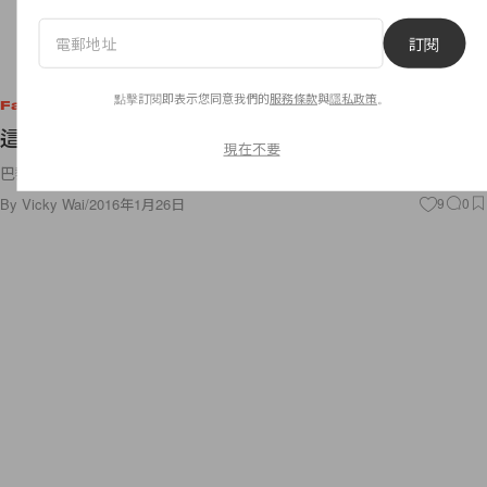
訂閱
點擊訂閱即表示您同意我們的
服務條款
與
隱私政策
。
Fashion
這些熟悉的身影，都是時裝周場外街的常客！
現在不要
巴黎高級訂製服 Haute Couture
By
Vicky Wai
/
2016年1月26日
9
0