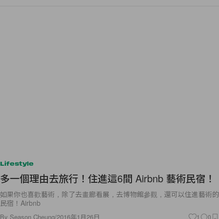
Lifestyle
多一個理由去旅行！住進這6間 Airbnb 藝術民宿！
如果你也喜歡藝術，除了去畫廊看展，去博物館參觀，還可以住進藝術的
民宿！Airbnb
By
Season Cheung
/
2016年1月26日
1
0