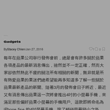
Gadgets
By
Stacey Chien
/
Jan 27, 2016
1
0
每年在蘋果公司舉行發佈會前，總是會有許多關於蘋果
各項產品的最新消息傳出，雖然並不一定正確，然而大
家卻依然熱此不疲的關注所有相關的新聞，無非就是所
有熱愛蘋果的果迷們總希望能再多知道多了解一些關於
蘋果最新產品的新聞。隨著3月的發佈會日子將近，最近
又有消息傳出蘋果這一次將會推出4吋的小螢幕手機，來
滿足那些偏好蘋果小螢幕的手機用戶。這款即將命名為
iPhone 5se 的4吋螢幕手機，除了觸碰螢幕變小之外，