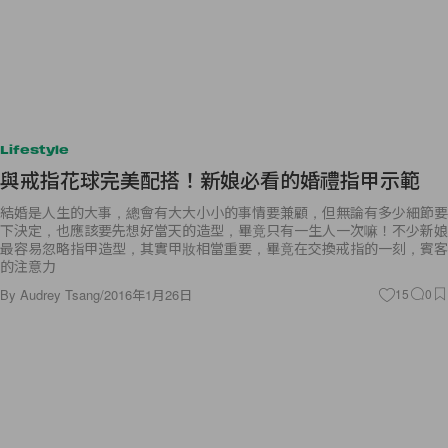
Lifestyle
與戒指花球完美配搭！新娘必看的婚禮指甲示範
結婚是人生的大事，總會有大大小小的事情要兼顧，但無論有多少細節要
下決定，也應該要先想好當天的造型，畢竟只有一生人一次嘛！不少新娘
最容易忽略指甲造型，其實甲妝相當重要，畢竟在交換戒指的一刻，賓客
的注意力
By
Audrey Tsang
/
2016年1月26日
15
0