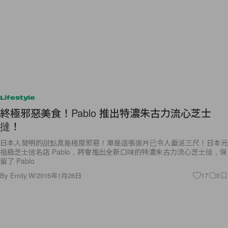
Lifestyle
終極邪惡美食！Pablo 推出特濃朱古力流心芝士
撻！
日本人發明的甜點真是極度邪惡！單是這張圖片已令人垂涎三尺！日本元
祖級芝士撻名店 Pablo，將會推出全新口味的特濃朱古力流心芝士撻，保
留了 Pablo
By
Emily.W
/
2016年1月26日
17
0