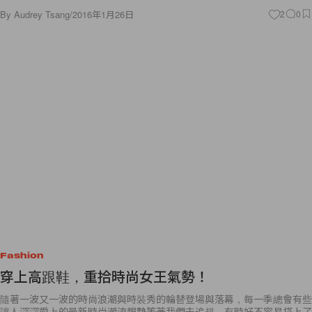
By
Audrey Tsang
/
2016年1月26日
2
0
Fashion
穿上高跟鞋，重拾時尚女王氣勢！
隨著一波又一波的時尚浪潮與時裝秀的輪替登場與落幕，每一季總會有些
讓人深深愛上的最新時尚潮流趨勢等著我們去追趕，有時好不容易搭上了