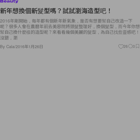
Beauty
新年想換個新髮型嗎？試試瀏海造型吧！
2016年剛開始，每年都有個新年新氣象，是否有想要幫自己改造一下
呢？很多人會在農曆年前去美容院將頭髮整理好，換個髮型，而今年你想
幫自己換什麼樣的造型呢？來看看幾個美麗的髮型，為自己找些靈感吧！
沒錯，瀏
By
Cala
/
2016年1月26日
26
0