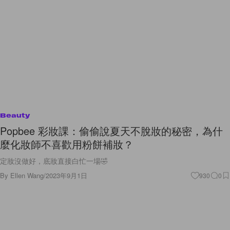
Beauty
Popbee 彩妝課：偷偷說夏天不脫妝的秘密，為什
麼化妝師不喜歡用粉餅補妝？
定妝沒做好，底妝直接白忙一場🤣
By
Ellen Wang
/
2023年9月1日
930
0