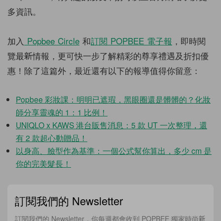
多資訊。
加入
Popbee Circle
和
訂閱
POPBEE
電子報
，即時閱
覽最新情報，更可快一步了解精彩的尊享禮遇及折扣優
惠！除了這篇外，最近還有以下的報導值得你留意：
Popbee 彩妝課：明明已遮瑕，黑眼圈還是髒髒的？化妝
師分享靈魂的 1：1 比例！
UNIQLO x KAWS 港台販售消息：5 款 UT 一次整理，還
有 2 款超心動贈品！
以身高、臉型作為基準：一個公式幫你算出，多少 cm 是
你的完美髮長！
訂閱我們的 Newsletter
訂閱我們的 Newsletter，你每週都會收到 POPBEE 獨家時尚新