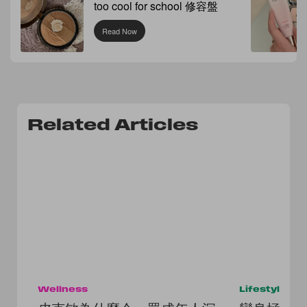
too cool for school 修容盤
Read Now
Related Articles
Wellness
Lifestyle