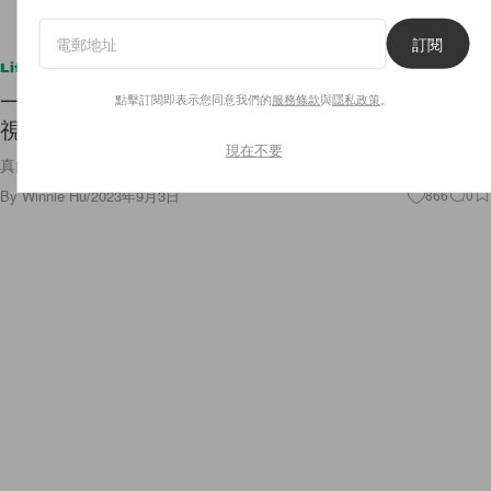
訂閱
Lifestyle
一拿就走：LG 推出「StanbyME Go」手提箱電
點擊訂閱即表示您同意我們的
服務條款
與
隱私政策
。
視，融合旅行與娛樂的絕佳選擇！
現在不要
真的很方便呢～
By
Winnie Hu
/
2023年9月3日
866
0