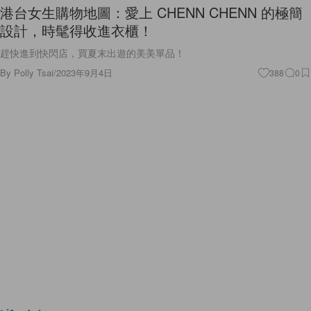
港台女生購物地圖：愛上 CHENN CHENN 的極簡
設計，時髦得收進衣櫃！
趕快進到快閃店，買夏末出遊的美美單品！
By
Polly Tsai
/
2023年9月4日
388
0