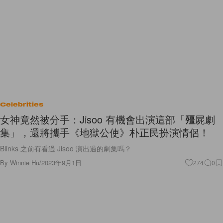
Celebrities
女神竟然被分手：Jisoo 有機會出演這部「殭屍劇
集」，還將攜手《地獄公使》朴正民扮演情侶！
Blinks 之前有看過 Jisoo 演出過的劇集嗎？
By
Winnie Hu
/
2023年9月1日
274
0