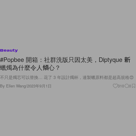
Beauty
#Popbee 開箱：社群洗版只因太美，Diptyque 新
蠟燭為什麼令人傾心？
不只是燭芯可以替換… 花了 3 年設計燭杯，連製蠟原料都是超高規格😍
By
Ellen Wang
/
2023年9月1日
310
0