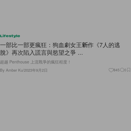
Lifestyle
一部比一部更瘋狂：狗血劇女王新作《7人的逃
脫》再次陷入謊言與慾望之爭 ...
超越 Penthouse 上流戰爭的瘋狂程度！
By
Amber Ku
/
2023年9月2日
845
0