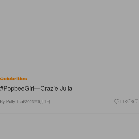
Celebrities
#PopbeeGirl—Crazie Julia
By
Polly Tsai
/
2023年9月1日
1.1K
0