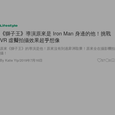
Lifestyle
《獅子王》導演原來是 Iron Man 身邊的他！挑戰
VR 虛擬拍攝效果超乎想像
原來《獅子王》的導演是他！原來沒有到過非洲取景！原來全在攝影棚拍
攝！
By
Katie Yip
/
2019年7月16日
37
0