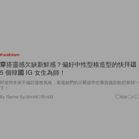
Fashion
穿搭靈感欠缺新鮮感？偏好中性型格造型的快拜這
5 個韓國 IG 女生為師！
即使你本來不偏好這種風格，看過她們的示範後你也會蠢蠢欲動想嘗試一
下！
By
Rachel Sy
/
2019年7月16日
658
0