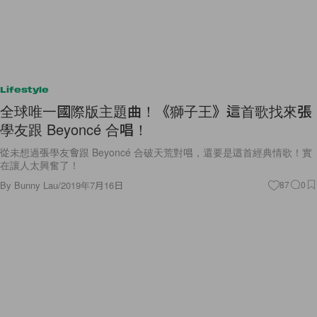
Lifestyle
全球唯一國際版主題曲！《獅子王》這首歌找來張
學友跟 Beyoncé 合唱！
從未想過張學友會跟 Beyoncé 合破天荒對唱，還要是這首經典情歌！實
在讓人太興奮了！
By
Bunny Lau
/
2019年7月16日
87
0