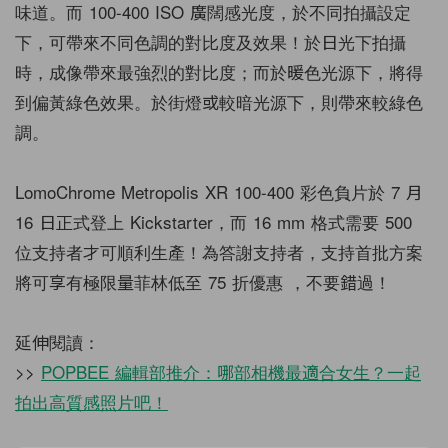
味道。而 100-400 ISO 廣闊感光度，於不同拍攝設定
下，可帶來不同色調的對比度及效果！於日光下拍攝
時，成像帶來最強烈的對比度；而於暖色光源下，將得
到偏黃綠色效果。於街燈或較暗光源下，則帶來較綠色
調。
LomoChrome Metropolis XR 100-400 彩色負片於 7 月
16 日正式登上 Kickstarter，而 16 mm 格式需要 500
位支持者才可順利生產！為答謝支持者，支持首批方案
將可享有極限量菲林低至 75 折優惠 ，不要錯過！
延伸閱讀：
>>
POPBEE 編輯部推介：哪部相機最適合女生？一起
拍出高質感照片吧！