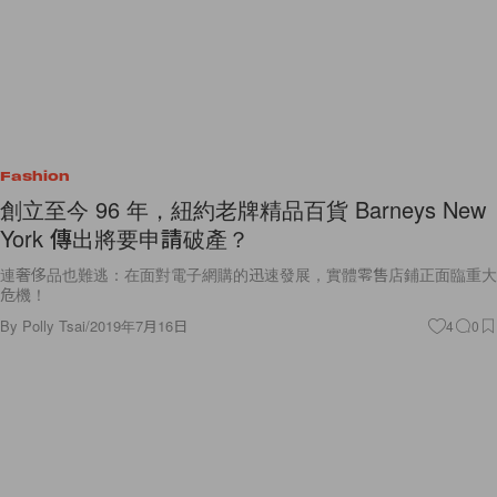
Fashion
創立至今 96 年，紐約老牌精品百貨 Barneys New
York 傳出將要申請破產？
連奢侈品也難逃：在面對電子網購的迅速發展，實體零售店鋪正面臨重大
危機！
By
Polly Tsai
/
2019年7月16日
4
0