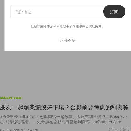
訂閱
點擊訂閱即表示您同意我們的
服務條款
與
隱私政策
。
現在不要
Features
朋友一起創業總沒好下場？合夥前要考慮的利與弊
#POPBEEcollective：想與閏蜜一起創業、大展拳腳當個 Girl Boss？小
心「講錢傷感情」，先考慮在合夥前有甚麼利與弊！ #ChapterZero
By
Staff
/
2019年7月16日
699
0