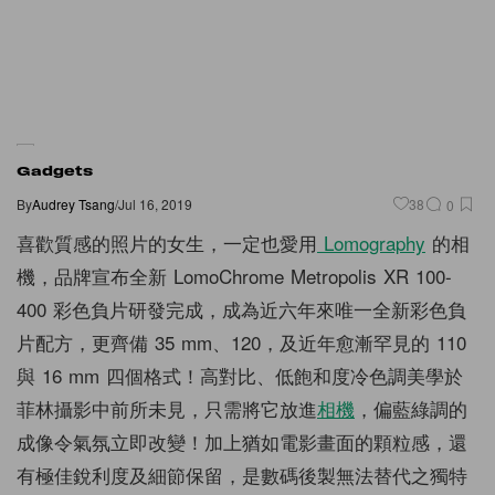
Gadgets
By
Audrey Tsang
/
Jul 16, 2019
38
0
喜歡質感的照片的女生，一定也愛用
Lomography
的相
機，品牌宣布全新 LomoChrome Metropolis XR 100-
400 彩色負片研發完成，成為近六年來唯一全新彩色負
片配方，更齊備 35 mm、120，及近年愈漸罕見的 110
與 16 mm 四個格式！高對比、低飽和度冷色調美學於
菲林攝影中前所未見，只需將它放進
相機
，偏藍綠調的
成像令氣氛立即改變！加上猶如電影畫面的顆粒感，還
有極佳銳利度及細節保留，是數碼後製無法替代之獨特