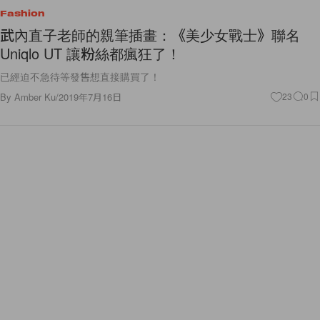
Fashion
武內直子老師的親筆插畫：《美少女戰士》聯名
Uniqlo UT 讓粉絲都瘋狂了！
已經迫不急待等發售想直接購買了！
By
Amber Ku
/
2019年7月16日
23
0