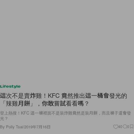
Lifestyle
這次不是賣炸雞！KFC 竟然推出這一桶會發光的
「辣雞月餅」，你敢嘗試看看嗎？
登上熱搜！KFC 這一桶裡面不是裝炸雞竟然是裝月餅，而且桶子還會發
光？
By
Polly Tsai
/
2019年7月16日
40
0