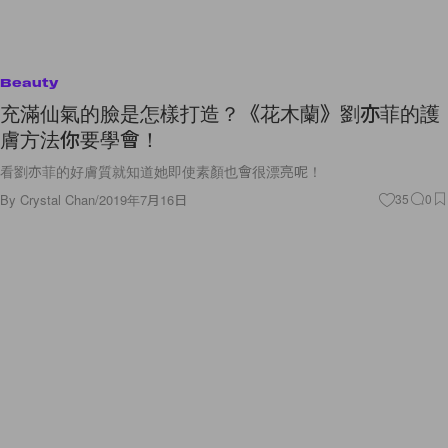
Beauty
充滿仙氣的臉是怎樣打造？《花木蘭》劉亦菲的護
膚方法你要學會！
看劉亦菲的好膚質就知道她即使素顏也會很漂亮呢！
By
Crystal Chan
/
2019年7月16日
35
0