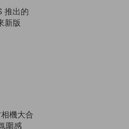
S 推出的
來新版
古相機大合
氛圍感