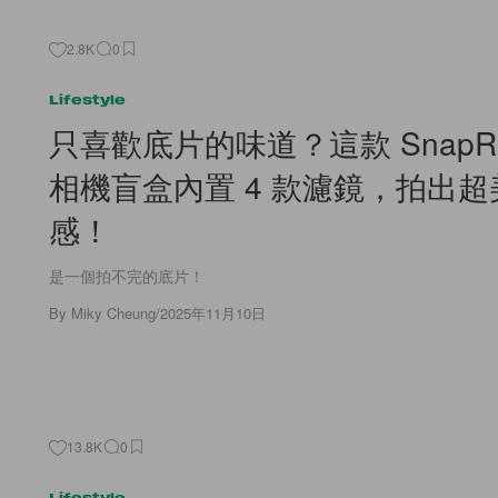
2.8K
0
Lifestyle
只喜歡底片的味道？這款 SnapRo
相機盲盒內置 4 款 濾鏡，拍出
感！
是一個拍不完的底片！
By
Miky Cheung
/
2025年11月10日
13.8K
0
Lifestyle