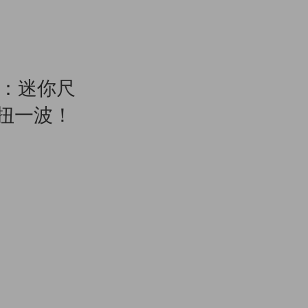
扭蛋：迷你尺
來扭一波！