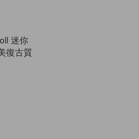
ll 迷你
超美復古質