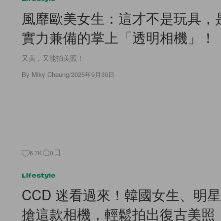
風靡歐美女生：這才不是玩具，
實力兼備的掌上「透明相機」！
又美，又能拍美照！
By
Miky Cheung
/
2025年9月30日
6.7K
0
Lifestyle
CCD 迷看過來！韓國女生、明
搶這款相機，輕鬆拍出復古美照