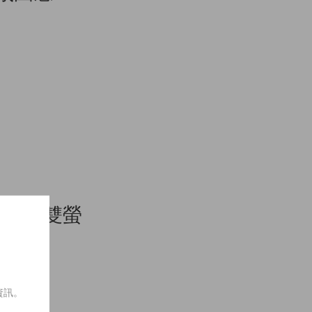
n 推出雙螢
求人
資訊。