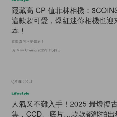
隱藏高 CP 值菲林相機：3COIN
這款超可愛，爆紅迷你相機也迎
本！
喜歡真的不要錯過！
By
Miky Cheung
/
2025年11月9日
7.5K
0
Lifestyle
人氣又不難入手！2025 最燒復
集，CCD、底片…款款都能拍出