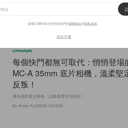
點擊訂閱即表示您同意我們的
服務條款
與
隱私政策
。
現在不要
21.1K
0
Lifestyle
每個快門都無可取代：悄悄登場的 
MC-A 35mm 底片相機，溫柔
反叛！
適合喜歡復古風格、記錄真實生活的你！
By
Amber Ku
/
2025年10月25日