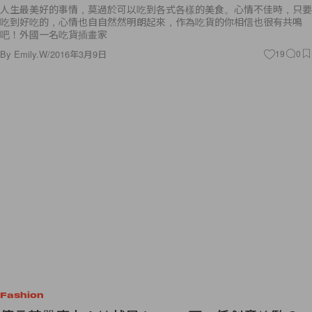
吃到好吃的，心情也自自然然明朗起來，作為吃貨的你相信也很有共鳴
吧！外國一名吃貨插畫家
By
Emily.W
/
2016年3月9日
19
0
Fashion
傳言甚囂塵上！她就是 Lanvin 下一任創意總監？