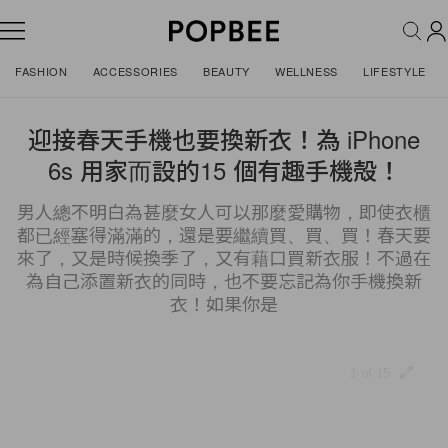
FASHION
ACCESSORIES
BEAUTY
WELLNESS
LIFESTYLE
迎接春天手機也要換新衣！為 iPhone
6s 用家而設的15 個有趣手機殻！
男人總不明白為甚麼女人可以那麼愛購物，即使衣櫃
都已經塞得滿滿的，還是要繼續買、買、買！春天要
來了，又是時候換季了，又有藉口買新衣服！不過在
為自己添置新衣的同時，也不要忘記為你手機換新
衣！如果你是
1 of 15