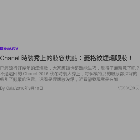
Beauty
Chanel 時裝秀上的妝容焦點：菱格紋煙燻眼妝！
已經流行好幾年的煙燻妝，大家應該也都熟能生巧，覺得了無新意了吧？
不過這回的 Chanel 2016 秋冬時裝大秀上，每個模特兒的眼妝都深深的
吸引了觀眾的注意。遠看是煙燻妝沒錯，近看卻發現竟是有如
By
Cala
/
2016年3月10日
33
0