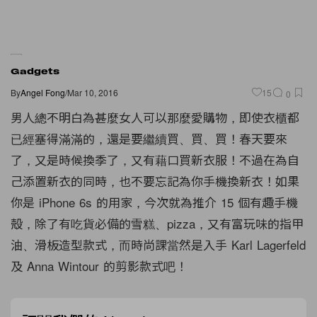
Gadgets
By
Angel Fong
/
Mar 10, 2016
15
0
男人總不明白為甚麼女人可以那麼愛購物，即使衣櫃都
已經塞得滿滿的，還是要繼續買、買、買！春天要來
了，又是時候換季了，又有藉口買新衣服！不過在為自
己添置新衣的同時，也不要忘記為你手機換新衣！如果
你是 iPhone 6s 的用家，今次就為推介 15 個有趣手機
殻，除了有吃貨必備的雪糕、pizza，又有富玩味的指甲
油、滑板造型款式，而時尚課當然是入手 Karl Lagerfeld
及 Anna Wintour 的剪影款式吧！