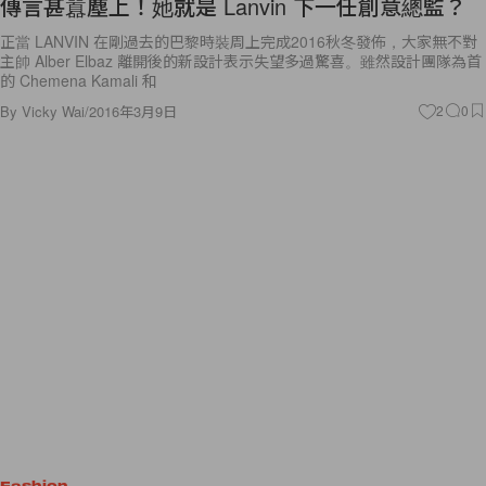
正當 LANVIN 在剛過去的巴黎時裝周上完成2016秋冬發佈，大家無不對
主帥 Alber Elbaz 離開後的新設計表示失望多過驚喜。雖然設計團隊為首
的 Chemena Kamali 和
By
Vicky Wai
/
2016年3月9日
2
0
Fashion
貓咪突襲各大品牌天橋！時裝迷和貓奴準備入手！