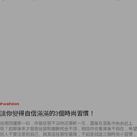
Fashion
讓你變得自信滿滿的3個時尚習慣！
按熄鬧鐘那一刻，你是從容不迫地迎接新一天，還是在混亂中匆匆趕上
班？如果後來才發覺妝容和服飾完全不搭，相信你也會渾身不自在，希望
別人不要注意到自己。與其這樣惡性循環，不如嘗試這三個時尚小習慣，
搖身一變成