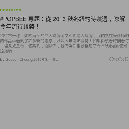
Features
#POPBEE 專題：從 2016 秋冬紐約時裝週，瞭解
今年流行趨勢！
和往常一樣，如約而至的四大時裝週又即將進入尾聲，我們又在設計師們
的作品中看到了許多新的靈感，以及今年潮流趨勢！如果你沒看時間看每
一場秀或是每一個系列，沒關係，我們為你重點整理了今年秋冬的6個潮
流趨勢，
By
Season Cheung
/
2016年3月10日
13
0