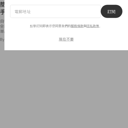
手袋系列！
訂閱
自從 2008 年接手 Céline 後，Phoebe Philo 將品牌的手包及鞋款帶領到
全新的一個簡練優雅的境界，讓粉絲們甘願次次打開荷包購入那些美麗的
單品，從 Luggage
點擊訂閱即表示您同意我們的
服務條款
與
隱私政策
。
By
Anaïs
/
2016年3月10日
12
0
現在不要