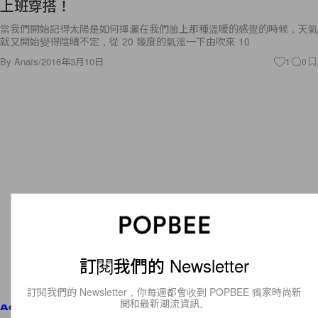
當我們開始記得太陽是如何揮灑在我們臉上那種溫暖的感覺的時候，天氣
就又開始變得陰晴不定，從 20 幾度的氣溫一下由吹來 10
By
Anaïs
/
2016年3月10日
1
0
訂閱我們的 Newsletter
Accessories
訂閱我們的 Newsletter，你每週都會收到 POPBEE 獨家時尚新
聞和最新潮流資訊。
簡約率性的包包！ 你不能錯過的 Céline 2016 秋冬