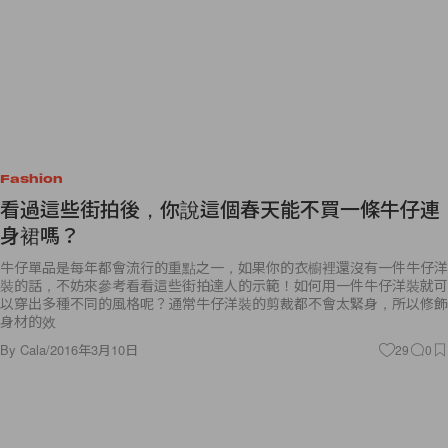
Fashion
看過這些街拍後，你說這個春天能不買一條牛仔連
身裙嗎？
牛仔單品是每年都會流行的重點之一，如果你的衣櫥裡還沒有一件牛仔洋
裝的話，不妨來參考看看這些街拍達人的示範！如何用一件牛仔洋裝就可
以穿出多種不同的風格呢？通常牛仔洋裝的剪裁都不會太緊身，所以修飾
身材的效
By
Cala
/
2016年3月10日
29
0