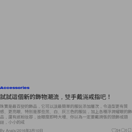
Accessories
試試這個新的飾物潮流，雙手戴滿戒指吧！
珠寶是最百變的飾品，它可以讓最簡單的服裝添加層次，令造型更有質
感、更亮眼。特別是那些黑、白、灰三色的服裝，加上各種浮誇耀眼的飾
品，還有繽紛妝容，搶眼度即時大增。你以為一定要戴誇張的頭飾或頸
鏈，小小的戒
By
Anaïs
/
2016年3月10日
24
0