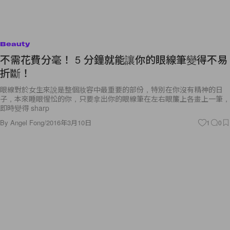
Beauty
不需花費分毫！ 5 分鐘就能讓你的眼線筆變得不易
折斷！
眼線對於女生來說是整個妝容中最重要的部份，特別在你沒有精神的日
子，本來睡眼惺忪的你，只要拿出你的眼線筆在左右眼簾上各畫上一筆，
即時變得 sharp
By
Angel Fong
/
2016年3月10日
1
0