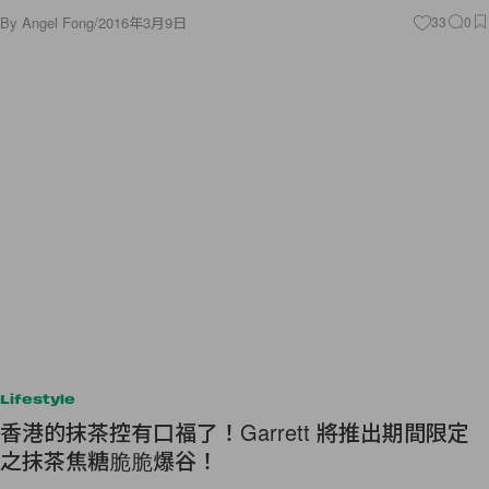
Lifestyle
香港的抹茶控有口福了！Garrett 將推出期間限定
之抹茶焦糖脆脆爆谷！
來自美國芝加哥的知名爆谷品牌 Garrett 最近推出期間限定的櫻花口味爆
谷，好可惜只是日本限定，叫身在香港的 Garrett