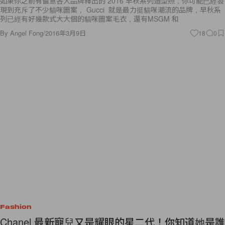
如果你之前有留意各大品牌釋出的 2016 早秋系列造型照，你可能已經發
現到充斥了不少貓咪圖案， Gucci 就是最力挺貓咪潮流的品牌，早秋系
列已經有好幾款式大大個的貓咪圖案毛衣，還有MSGM 和
By
Angel Fong
/
2016年3月9日
18
0
Fashion
Chanel 最新寵兒又是耀眼的星二代！你知道她是誰