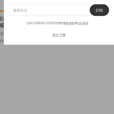
訂閱
Celebrities
Emma Watson 籌備的 HeForShe 藝術週，終於在
點擊訂閱即表示您同意我們的
服務條款
與
隱私政策
。
紐約開幕！
女星 Emma Watson
現在不要
By
Ashley Pang
/
2016年3月10日
4
0