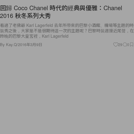
回歸 Coco Chanel 時代的經典與優雅：Chanel
2016 秋冬系列大秀
看過了老佛爺 Karl Lagerfeld 去年所帶來的巴黎小酒館、機場等主題的時
裝秀之後，大家是不是很期待這一次的主題呢？巴黎時裝週接近尾聲，在
昨晚的巴黎大皇宮裡，Karl Lagerfeld
By
Kay.Q
/
2016年3月9日
29
0