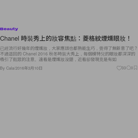
Beauty
Chanel 時裝秀上的妝容焦點：菱格紋煙燻眼妝！
已經流行好幾年的煙燻妝，大家應該也都熟能生巧，覺得了無新意了吧？
不過這回的 Chanel 2016 秋冬時裝大秀上，每個模特兒的眼妝都深深的
吸引了觀眾的注意。遠看是煙燻妝沒錯，近看卻發現竟是有如
By
Cala
/
2016年3月10日
33
0