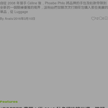
自從 2008 年接手 Céline 後，Phoebe Philo 將品牌的手包及鞋款帶領到
全新的一個簡練優雅的境界，讓粉絲們甘願次次打開荷包購入那些美麗的
單品，從 Luggage
By
Anaïs
/
2016年3月10日
12
0
Features