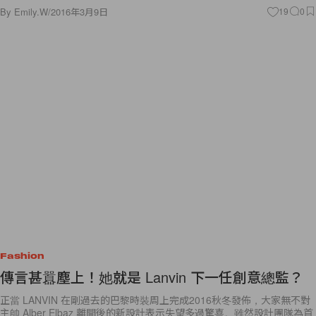
By
Emily.W
/
2016年3月9日
19
0
Fashion
傳言甚囂塵上！她就是 Lanvin 下一任創意總監？
正當 LANVIN 在剛過去的巴黎時裝周上完成2016秋冬發佈，大家無不對
主帥 Alber Elbaz 離開後的新設計表示失望多過驚喜。雖然設計團隊為首