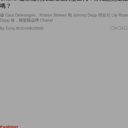
嗎？
繼 Cara Delevingne、Kristen Stewart 和 Johnny Depp 的女兒 Lily Rose
Depp 後，殿堂級品牌 Chanel
By
Emily.W
/
2016年3月9日
4
0
Fashion