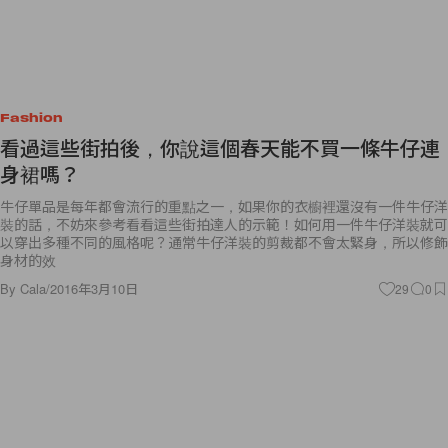
Fashion
看過這些街拍後，你說這個春天能不買一條牛仔連
身裙嗎？
牛仔單品是每年都會流行的重點之一，如果你的衣櫥裡還沒有一件牛仔洋
裝的話，不妨來參考看看這些街拍達人的示範！如何用一件牛仔洋裝就可
以穿出多種不同的風格呢？通常牛仔洋裝的剪裁都不會太緊身，所以修飾
身材的效
By
Cala
/
2016年3月10日
29
0