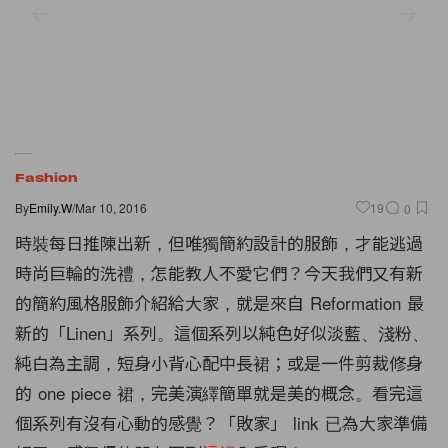
Fashion
By
Emily.W
/
Mar 10, 2016
19
0
時裝每日推陳出新，但唯獨簡約設計的服飾，才能逃過
時尚巨輪的洗禮，怎能教人不愛它們？今天我們又有新
的簡約風格服飾介紹給大家，就是來自 Reformation 最
新的「Linen」系列。這個系列以純色好似淡藍、淺粉、
純白為主調，短身小背心配中長裙；或是一件剪裁修身
的 one piece 裙，完美演繹簡單就是美的概念。看完這
個系列有沒有心動的感覺？「敗家」 link 已為大家準備