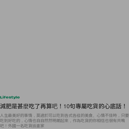
Lifestyle
減肥是甚麼吃了再算吧！10句專屬吃貨的心底話！
人生最美好的事情，莫過於可以吃到各式各樣的美食。心情不佳時，只要
吃到好吃的，心情也自自然然明朗起來，作為吃貨的你相信也很有共鳴
吧！外國一名吃貨插畫家