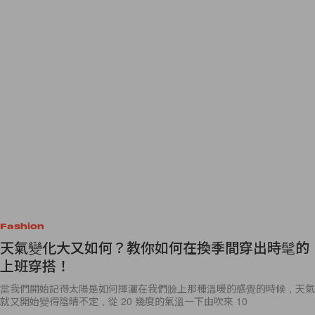
Fashion
天氣變化大又如何？教你如何在換季間穿出時髦的
上班穿搭！
當我們開始記得太陽是如何揮灑在我們臉上那種溫暖的感覺的時候，天氣
就又開始變得陰晴不定，從 20 幾度的氣溫一下由吹來 10