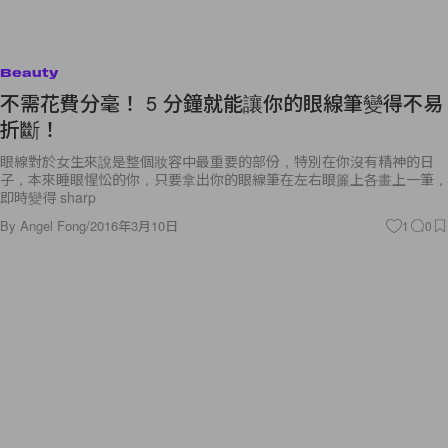
Beauty
不需花費分毫！ 5 分鐘就能讓你的眼線筆變得不易
折斷！
眼線對於女生來說是整個妝容中最重要的部份，特別在你沒有精神的日
子，本來睡眼惺忪的你，只要拿出你的眼線筆在左右眼簾上各畫上一筆，
即時變得 sharp
By
Angel Fong
/
2016年3月10日
1
0