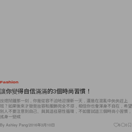
Fashion
讓你變得自信滿滿的3個時尚習慣！
按熄鬧鐘那一刻，你是從容不迫地迎接新一天，還是在混亂中匆匆趕上
班？如果後來才發覺妝容和服飾完全不搭，相信你也會渾身不自在，希望
別人不要注意到自己。與其這樣惡性循環，不如嘗試這三個時尚小習慣，
搖身一變成
By
Ashley Pang
/
2016年3月10日
6
0