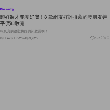
Beauty
卸好妝才能養好膚！3 款網友好評推薦的乾肌友善
平價卸妝露
乾肌真的很難挑好的卸妝露啊！
By
Emily Lin
/
2024年9月25日
2.2K
0