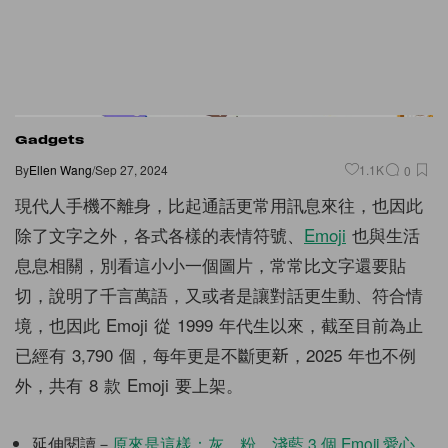
Gadgets
By
Ellen Wang
/
Sep 27, 2024
1.1K
0
現代人手機不離身，比起通話更常用訊息來往，也因此
除了文字之外，各式各樣的表情符號、
Emoji
也與生活
息息相關，別看這小小一個圖片，常常比文字還要貼
切，說明了千言萬語，又或者是讓對話更生動、符合情
境，也因此 Emoji 從 1999 年代生以來，截至目前為止
已經有 3,790 個，每年更是不斷更新，2025 年也不例
外，共有 8 款 Emoji 要上架。
延伸閱讀－
原來是這樣：灰、粉、淺藍 3 個 Emoji 愛心，