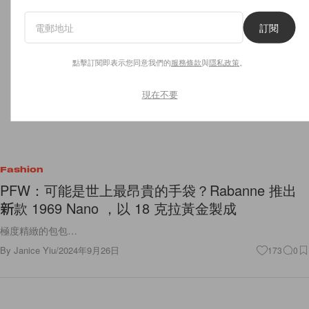
訂閱
點擊訂閱即表示您同意我們的
服務條款
與
隱私政策
。
現在不要
Fashion
PFW：可能是世上最昂貴的手袋？Rabanne 推出
新款 1969 Nano ，以 18 克拉黃金製成
極度精緻的包包…
By
Janice Yiu
/
2024年9月26日
173
0