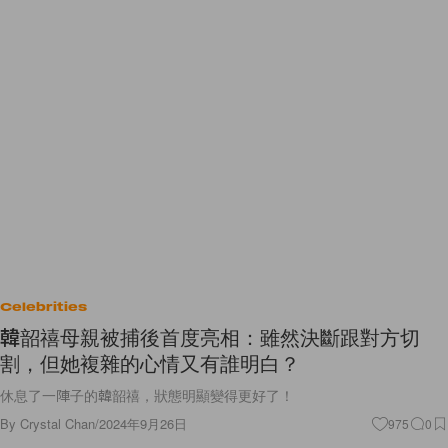
Celebrities
韓韶禧母親被捕後首度亮相：雖然決斷跟對方切
割，但她複雜的心情又有誰明白？
休息了一陣子的韓韶禧，狀態明顯變得更好了！
By
Crystal Chan
/
2024年9月26日
975
0