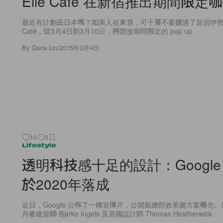
Elle Café 在新宿推出期間限定
最近有計劃去日本嗎？如果人在東京，可千萬不要錯過了新宿伊勢丹開
Café，從3月4日到3月10日，將開放期間限定的 pop up
By
Daria Lin
/
2015年3月4日
10
0
Lifestyle
透明科技感十​​足的設計：Googl
於2020年落成
近日，Google 公佈了一條宣傳片，公開新總部效果圖方案曝光
丹麥建築師 Bjarke Ingels 及英國設計師 Thomas Heatherwick