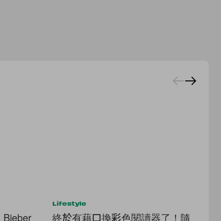
Lifestyle
Lif
ieber
終於有藉口換彩色閱讀器了！隨
把