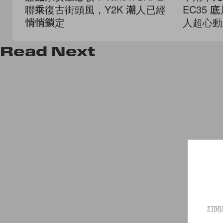
聯乘復古街頭風，Y2K 潮人已經
EC35
悄悄鎖定
人超心動
Read
Next
訂閱