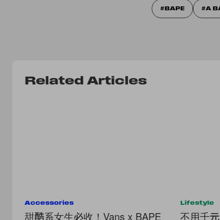
BAPE
A B
Related Articles
Accessories
Lifestyle
甜酷系女生必收！Vans x BAPE
不用千元