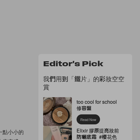
Editor's Pick
我們用到「鐵片」的彩妝空空
賞
too cool for school
修容盤
Read Now
Elixir 膠原提亮妝前
一點小小的
防曬底霜 #櫻花色