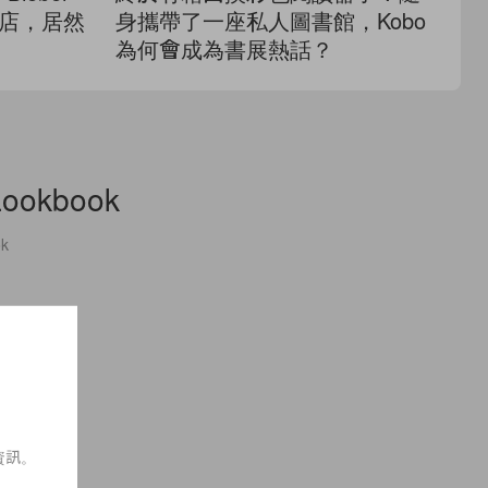
閃店，居然
身攜帶了一座私人圖書館，Kobo
A
為何會成為書展熱話？
耳
okbook
k
資訊。