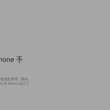
one 手
萬不要感到奇怪，因為
 Moxie 設計了