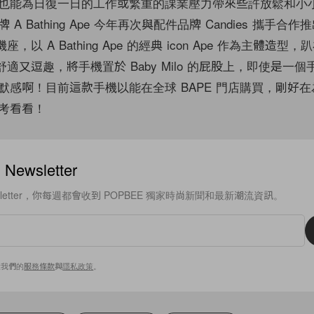
也能為日復一日的工作或繁重的課業壓力帶來些許放鬆和小
A Bathing Ape 今年再次與配件品牌 Candies 攜手合
手機座，以 A Bathing Ape 的經典 icon Ape 作為主體造型
看起來舒適又逗趣，將手機置於 Baby Milo 的屁股上，即使是一
默感啊！目前這款手機以能在全球 BAPE 門店購買，剛好
考看看！
ewsletter
sletter，你每週都會收到 POPBEE 獨家時尚新聞和最新潮流資訊。
意我們的
服務條款
與
隱私政策
。