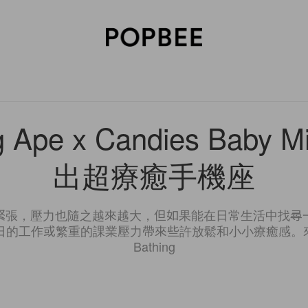
SORIES
BEAUTY
WELLNESS
LIFESTYLE
CELEBRITIES
V
g Ape x Candies Baby
出超療癒手機座
緊張，壓力也隨之越來越大，但如果能在日常生活中找尋
日的工作或繁重的課業壓力帶來些許放鬆和小小療癒感。來
Bathing