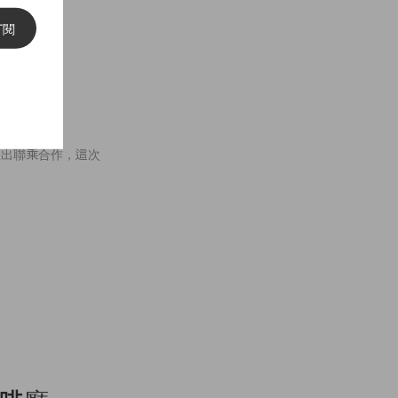
訂閱
年，與
特別版
單位推出聯乘合作，這次