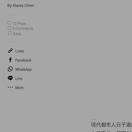
By
Stacey Chien
12
Pops
0
Comments
Save
Links
Facebook
WhatsApp
Line
More
現代都市人日子過