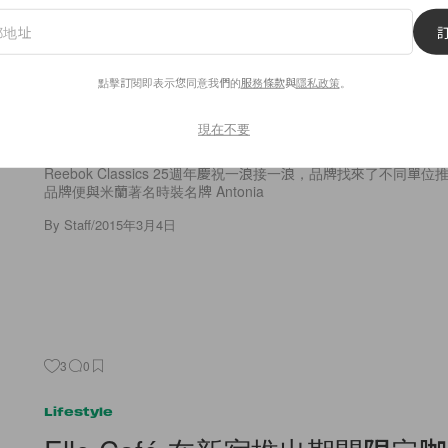
4
0
Accessories
為慶祝 Reebok Classics 25週
點擊訂閱即表示您同意我們的
服務條款
與
隱私政策
。
Antonia 聯名推出黑、白、金色
現在不要
Reebok Classics 25週年慶祝一浪接一浪，品牌找來了不同
品牌便與米蘭著名時裝名牌 Antonia
By
Staff
/
2015年3月4日
3
0
Lifestyle