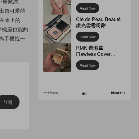
小療癒感。
Read Now
作推出超可愛的
Clé de Peau Beauté
，趴在桌上的
鑽光雲霧粉餅
個手機座也能夠
Read Now
在為手機找一
RMK 遮瑕盒
Flawless Cover
Concealer
Read Now
Prev
Next
訂閱