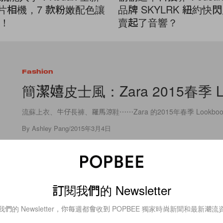
 底片相機，7 款粉嫩配色讓
品牌 SKYLRK 紐約快
！
賣起了音響？
Fashion
簡潔嬉皮士風：Zara 2015春季 Lo
流蘇上衣、牛仔長褲、羅馬涼鞋⋯⋯Zara 的2015年春季 Lookboo
By
Ashley Pang
/
2015年3月4日
訂閱我們的 Newsletter
我們的 Newsletter，你每週都會收到 POPBEE 獨家時尚新聞和最新潮流