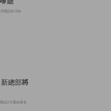
咖啡廳
設的 Elle
e 新總部將
。該設計方案由著名