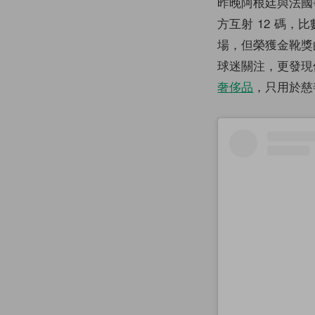
昨晚阿根廷與法國
方互射 12 碼
場，但榮獲金靴獎的 
球迷關注，更發現
奢侈品
，只用於慈