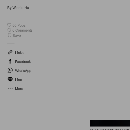
By
Winnie Hu
50
Pops
0
Comments
Save
Links
Facebook
WhatsApp
Line
More