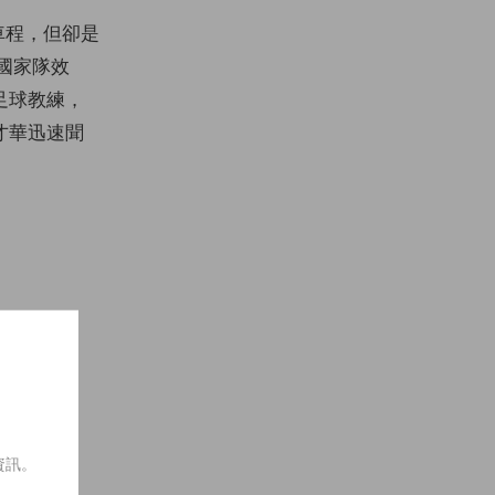
車程，但卻是
國家隊效
足球教練，
才華迅速聞
資訊。