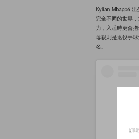
Kylian Mba
完全不同的世界，
力，入睡時更會抱
母親則是退役手球
名。
訂閱