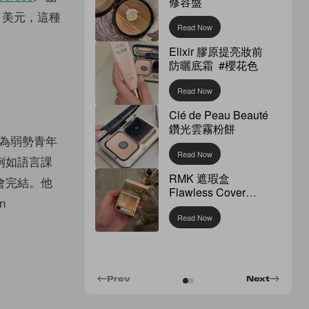
修容盤
 美元，這種
Read Now
Elixir 膠原提亮妝前
防曬底霜 #櫻花色
Read Now
Clé de Peau Beauté
鑽光雲霧粉餅
為弱勢青年
Read Now
例如語言課
RMK 遮瑕盒
會完結。他
Flawless Cover
n
Concealer
Read Now
Prev
Next