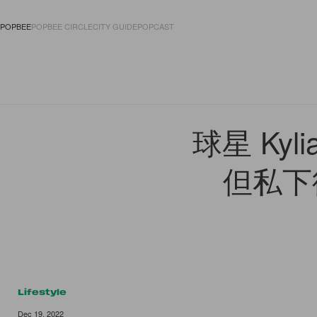
POPBEE
POPBEE CIRCLE
CITY GUIDE
POPCAST
FASHION
ACCES
球星 Kyl
但私下
Lifestyle
Dec 19, 2022