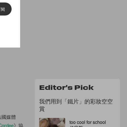
訂閱
Editor's Pick
我們用到「鐵片」的彩妝空空
賞
法國媒體
too cool for school
Cordee
》協