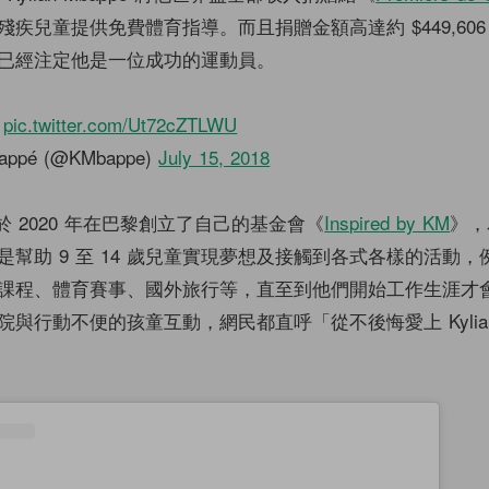
疾兒童提供免費體育指導。而且捐贈金額高達約 $449,606
已經注定他是一位成功的運動員。

pic.twitter.com/Ut72cZTLWU
bappé (@KMbappe)
July 15, 2018
pé 更於 2020 年在巴黎創立了自己的基金會《
Inspired by KM
》，
是幫助 9 至 14 歲兒童實現夢想及接觸到各式各樣的活動，
課程、體育賽事、國外旅行等，直至到他們開始工作生涯才
與行動不便的孩童互動，網民都直呼「從不後悔愛上 Kylia