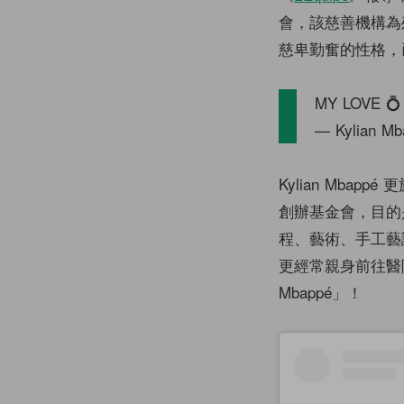
會，該慈善機構為殘
慈卑勤奮的性格，
MY LOVE 
— Kylian M
Kylian Mbap
創辦基金會，目的
程、藝術、手工藝
更經常親身前往醫院
Mbappé」！