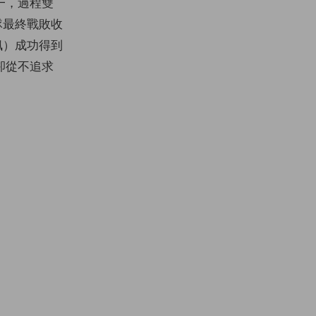
一，過程雙
隊最終戰敗收
巴佩）成功得到
卻從不追求