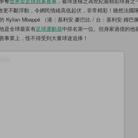
爭奪
世界盃足球冠軍賽事
，被球迷稱之為世紀最精彩球賽之
，比數更不斷浮動，令網民情緒高低起伏，非常精彩！雖然法國
Kylian Mbappé （港：基利安·麥巴比 / 台：基利安·姆
他是全球最富有
足球運動員
中排名第一位。但身家過億的他
善事業上，怪不得受到大量球迷追捧！