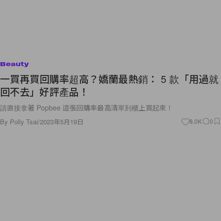
Beauty
一買再買回購率超高？嬌蘭最熱銷： 5 款「用過就
回不去」好評產品！
請直接拿著 Popbee 這張回購率最高清單到櫃上買起來！
By
Polly Tsai
/
2023年5月19日
8.0K
0