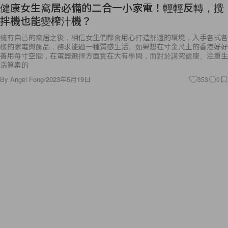
健康女生窩居必備的二合一小家電！輕輕反轉，攪
拌機也能變榨汁機？
擁有自己的窩居之後，相信女生們都會用心打造舒適的環境，入手各式各
樣的家電與飾品，務求能過一種質感生活。如果想在寸金尺土的香港好好
善用每寸空間，在電器選擇方面實在大有學問，而對於講究健康、注重生
活質素的
By
Angel Fong
/
2023年5月19日
353
0