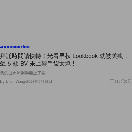
Accessories
拜託時間請快轉：光看早秋 Lookbook 就被美瘋，
這 5 款 BV 未上架手袋太燒！
我的口水流到手機上了🤤
By
Ellen Wang
/
2023年5月18日
115
0