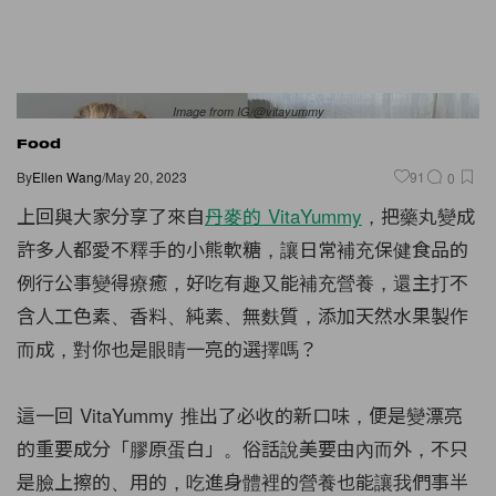
Image from IG/@vitayummy
Food
By
Ellen Wang
/
May 20, 2023
91
0
上回與大家分享了來自
丹麥的 VitaYummy
，把藥丸變成
許多人都愛不釋手的小熊軟糖，讓日常補充保健食品的
例行公事變得療癒，好吃有趣又能補充營養，還主打不
含人工色素、香料、純素、無麩質，添加天然水果製作
而成，對你也是眼睛一亮的選擇嗎？
這一回 VitaYummy 推出了必收的新口味，便是變漂亮
的重要成分「膠原蛋白」。俗話說美要由內而外，不只
是臉上擦的、用的，吃進身體裡的營養也能讓我們事半