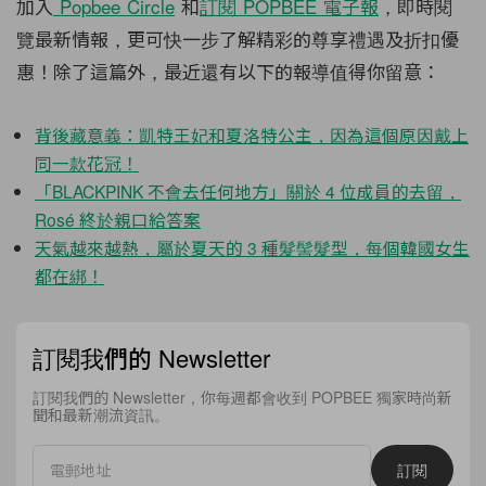
加入
Popbee Circle
和
訂閱
POPBEE
電子報
，即時閱
覽最新情報，更可快一步了解精彩的尊享禮遇及折扣優
惠！除了這篇外，最近還有以下的報導值得你留意：
背後藏意義：凱特王妃和夏洛特公主，因為這個原因戴上
同一款花冠！
「BLACKPINK 不會去任何地方」關於 4 位成員的去留，
Rosé 終於親口給答案
天氣越來越熱，屬於夏天的 3 種髮髻髮型，每個韓國女生
都在綁！
訂閱我們的 Newsletter
訂閱我們的 Newsletter，你每週都會收到 POPBEE 獨家時尚新
聞和最新潮流資訊。
訂閱