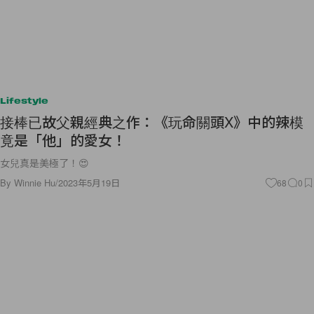
Lifestyle
接棒已故父親經典之作：《玩命關頭X》中的辣模
竟是「他」的愛女！
女兒真是美極了！😍
By
Winnie Hu
/
2023年5月19日
68
0