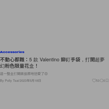
Accessories
不動心都難：5 款 Valentino 鉚釘手袋，打開超夢
幻粉色限量花盒！
這一整盒打開直接原地戀愛了😍
By
Polly Tsai
/
2023年5月18日
53
0