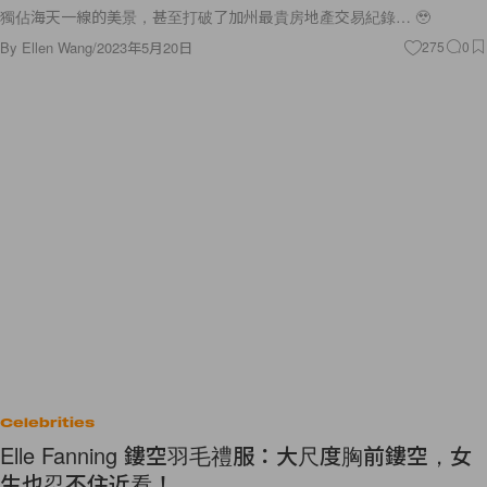
獨佔海天一線的美景，甚至打破了加州最貴房地產交易紀錄… 🥹
By
Ellen Wang
/
2023年5月20日
275
0
Celebrities
Elle Fanning 鏤空羽毛禮服：大尺度胸前鏤空，女
生也忍不住近看！