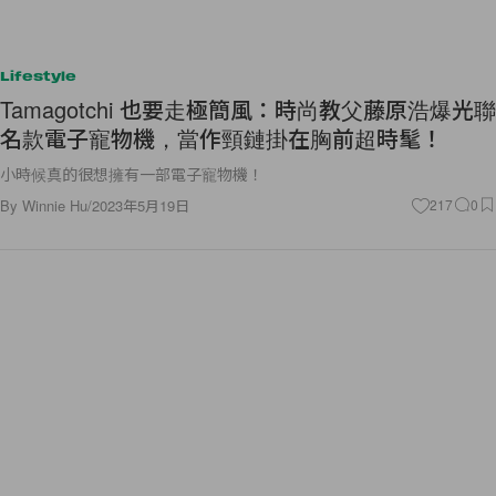
Lifestyle
Tamagotchi 也要走極簡風：時尚教父藤原浩爆光聯
名款電子寵物機，當作頸鏈掛在胸前超時髦！
小時候真的很想擁有一部電子寵物機！
By
Winnie Hu
/
2023年5月19日
217
0