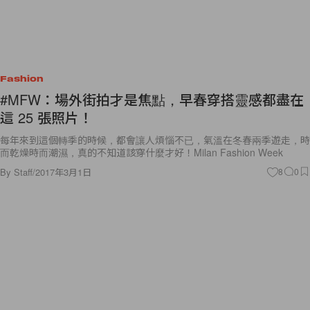
Fashion
#MFW：場外街拍才是焦點，早春穿搭靈感都盡在
這 25 張照片！
每年來到這個轉季的時候，都會讓人煩惱不已，氣溫在冬春兩季遊走，時
而乾燥時而潮濕，真的不知道該穿什麼才好！Milan Fashion Week
By
Staff
/
2017年3月1日
8
0