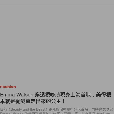
Fashion
Emma Watson 穿透視晚裝現身上海首映，美得根
本就是從熒幕走出來的公主！
日前《Beauty and the Beast》電影於倫敦舉行盛大首映，同時也意味著
Emma Watson 的世界巡迴首映之旅正式展開，第一站來到了上海迪士
尼，穿上了由 Elie Saab