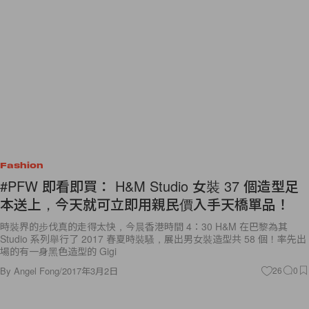
Fashion
#PFW 即看即買： H&M Studio 女裝 37 個造型足
本送上，今天就可立即用親民價入手天橋單品！
時裝界的步伐真的走得太快，今晨香港時間 4：30 H&M 在巴黎為其
Studio 系列舉行了 2017 春夏時裝騷，展出男女裝造型共 58 個！率先出
場的有一身黑色造型的 Gigi
By
Angel Fong
/
2017年3月2日
26
0