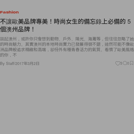
Fashion
不讓歐美品牌專美！時尚女生的備忘錄上必備的 5
個澳州品牌！
談起澳州，或許你只會想到動物、戶外、陽光、海灘等，但往往忽略了她
的時尚魅力。其實澳州的本地時尚實力已發展得很不錯，雖然可能不像歐
洲品牌般追求精緻和高端，卻份外有種青春活力的氣質。看慣了歐美風格
的你，不
By
Staff
/
2017年3月2日
3
0