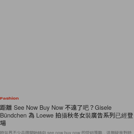
Fashion
距離 See Now Buy Now 不遠了吧？Gisele
Bündchen 為 Loewe 拍攝秋冬女裝廣告系列已經登
場
時裝界不少品牌開始轉向 see now buy now 的營銷策略，這無疑是對時