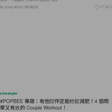
Lifestyle
#POPBEE 專題：有他陪伴定能輕鬆減肥！4 個簡
單又有效的 Couple Workout！
雖然很多女生都知道減肥是我們的終身任務，但事實上說的容易做的難！