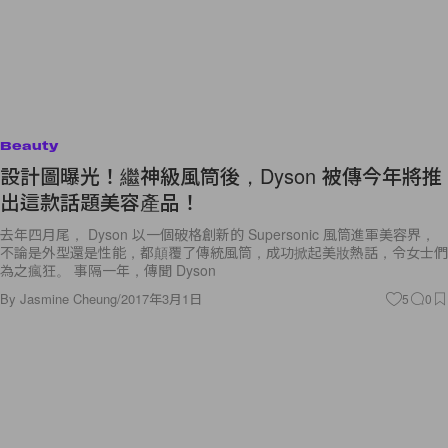
Beauty
設計圖曝光！繼神級風筒後，Dyson 被傳今年將推
出這款話題美容產品！
去年四月尾， Dyson 以一個破格創新的 Supersonic 風筒進軍美容界，
不論是外型還是性能，都顛覆了傳統風筒，成功掀起美妝熱話，令女士們
為之瘋狂。 事隔一年，傳聞 Dyson
By
Jasmine Cheung
/
2017年3月1日
5
0