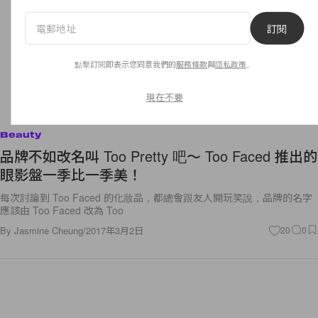
訂閱
點擊訂閱即表示您同意我們的
服務條款
與
隱私政策
。
現在不要
Beauty
品牌不如改名叫 Too Pretty 吧～ Too Faced 推出的
眼影盤一季比一季美！
每次討論到 Too Faced 的化妝品，都總會跟友人開玩笑說，品牌的名字
應該由 Too Faced 改為 Too
By
Jasmine Cheung
/
2017年3月2日
20
0