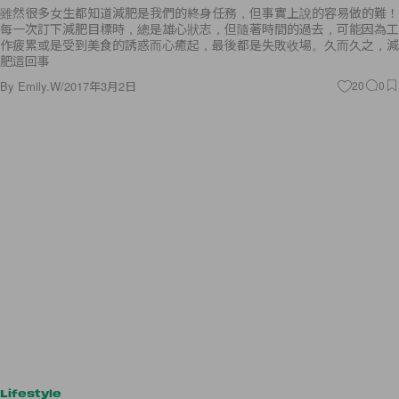
每一次訂下減肥目標時，總是雄心狀志，但隨著時間的過去，可能因為工
作疲累或是受到美食的誘惑而心癒起，最後都是失敗收場。久而久之，減
肥這回事
By
Emily.W
/
2017年3月2日
20
0
Lifestyle
連美國人也趨之若鶩的城市！喜歡美食、藝術和音