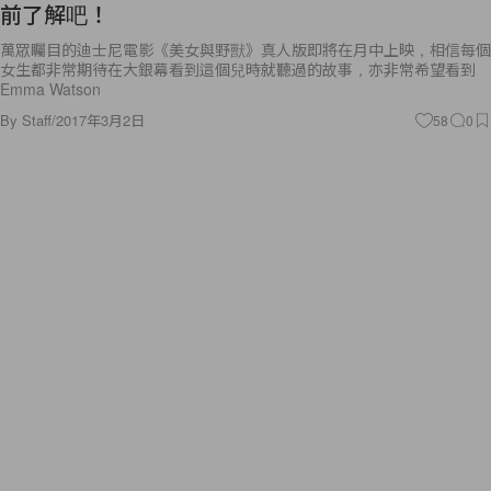
前了解吧！
萬眾矚目的迪士尼電影《美女與野獸》真人版即將在月中上映，相信每個
女生都非常期待在大銀幕看到這個兒時就聽過的故事，亦非常希望看到
Emma Watson
By
Staff
/
2017年3月2日
58
0