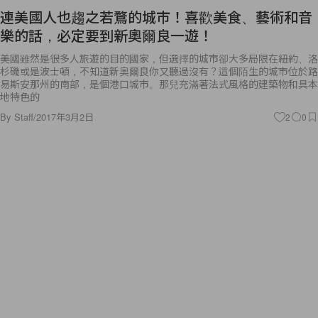
樂的話，必定要到新奧爾良一遊！
美國雖然是很多人旅遊的目的國家，但選擇的城市卻大多局限在紐約、洛
杉磯或是波士頓，不知道新奥爾良你又聽過沒有？這個陌生的城市位於路
易斯安那州的南部，是個港口城市。那兒充滿著法式風格的建築物和具本
地特色的
By
Staff
/
2017年3月2日
2
0