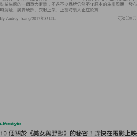
裝業生態的一個重大衝擊，不過不少品牌仍然堅守原本的生產周期－發布
時裝騷、廣告硬照、衣服上架。正當時裝人正在欣賞
By
Audrey Tsang
/
2017年3月2日
2
0
Lifestyle
10 個關於《美女與野獸》的秘密！趕快在電影上映