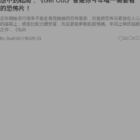
近年開始流行很多不是走鬼怪路線的恐怖電影，而是把恐怖元素放在人心
的描寫上，感覺比較立體豐富，而且更能牽動觀眾情緒。年初上映的話題
之作，《Split
By
Staff
/
2017年3月1日
22
0
Celebrities