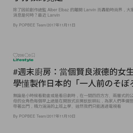
除了因前創作總監 Alber Elbaz 的離開 Lanvin 而轟動時尚
消息是何時？最近 Lanvin
By
POPBEE Team
/
2017年11月11日
206
0
Lifestyle
#週末廚房：當個賢良淑德的女生
學懂製作日本的「一人前のそぼ
無論是小時候看動畫或是看日劇時，在一間四四方方、兩層式的
母的女角色每個早上總是在開放式廚房默默耕耘，為家人們準備
帶著出門，精力滿滿的上班上學。雖然我們只能透過電視看
By
POPBEE Team
/
2017年11月10日