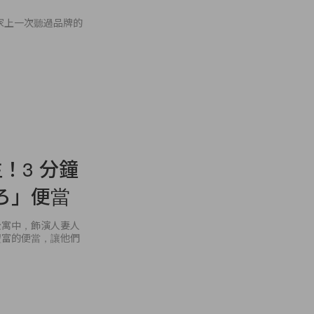
界，大家上一次聽過品牌的
！3 分鐘
ろ」便當
公寓中，飾演人妻人
豐富的便當，讓他們