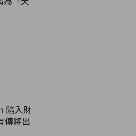
被稱為「天
in 陷入財
有傳將出