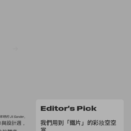
Editor's Pick
 年時的 Jil Sander。
我們用到「鐵片」的彩妝空空
參與設計週，
賞