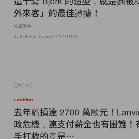
這十套 Björk 的造型，就是她
外來客」的最佳證據！
冰島歌手
By
POPBEE Team
/
2017年11月11日
8
0
Fashion
去年虧損達 2700 萬歐元！Lanv
政危機，連支付薪金也有困難！
手打救的竟是⋯