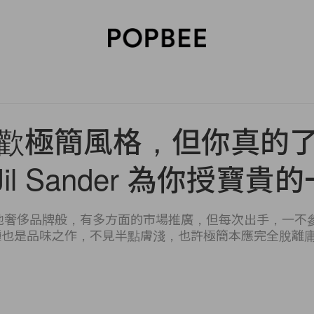
SORIES
BEAUTY
WELLNESS
LIFESTYLE
CELEBRITIES
V
歡極簡風格，但你真的
Jil Sander 為你授寶貴
 未必像其他奢侈品牌般，有多方面的市場推廣，但每次出手，一
是品味之作，不見半點膚淺，也許極簡本應完全脫離庸俗，才令