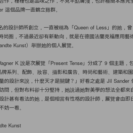
合作，種種也是品味之作，不見半點膚淺，也許極簡本應完
ander 這個品牌一直鶴立雞群。
是由同名的設計師所創立，一直被稱為「Queen of Less」的她，曾
退時尚圈，不過最近卻有新動向，就是在德國法蘭克福應用藝
ewandte Kunst）舉辦她的個人展覽。
s Wagner K 說是次展覽「Present Tense」分成了 9 個主
y、品牌系列、配飾、妝容、攝影和廣告、時尚和藝術、建築和
的設計來說，什麼天才是關鍵？」好看之處是 Jil Sander
訪問，但對布料卻十分堅持，她說過她對美學的想法全都來
設計甚有看法的她，是個相當有性格的設計師，展覽會由即日
不妨一看。
te Kunst