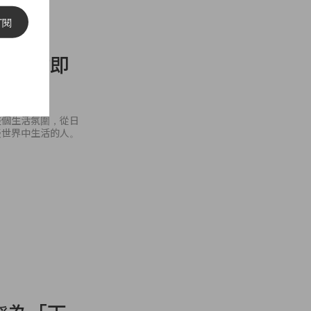
訂閱
品車站即
整個生活氛圍，從日
擾世界中生活的人。