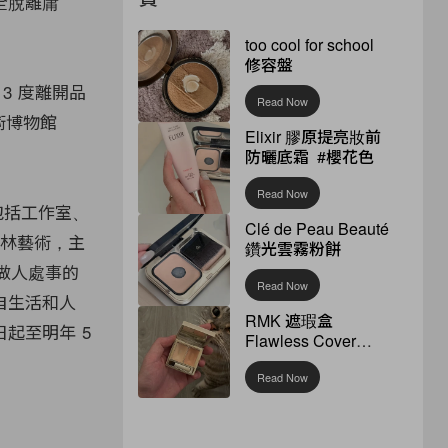
全脫離庸
too cool for school
修容盤
 3 度離開品
Read Now
術博物館
Elixir 膠原提亮妝前
防曬底霜 #櫻花色
Read Now
題，包括工作室、
Clé de Peau Beauté
園林藝術，主
鑽光雲霧粉餅
 做人處事的
Read Now
自生活和人
RMK 遮瑕盒
起至明年 5
Flawless Cover
Concealer
Read Now