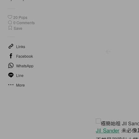
20
Pops
0
Comments
Save
Links
Facebook
WhatsApp
Line
More
Jil Sander
未必像