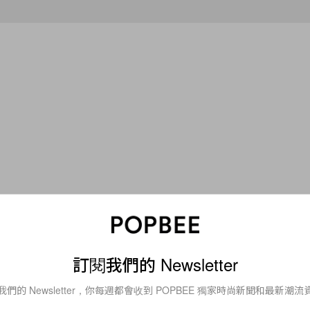
ies
Lifestyle
NDER x PUMA 聯乘：這
霧氣、茶湯與器物之間：
treet 必須收藏！
Gallery 4 全新展覽
訂閱我們的 Newsletter
茶席與器物感受山林！
我們的 Newsletter，你每週都會收到 POPBEE 獨家時尚新聞和最新潮流