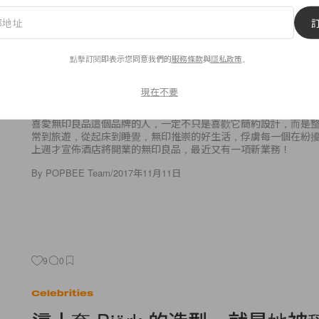
Lifestyle
會成為最多遊客的車站？無印良
點擊訂閱即表示您同意我們的
服務條款
與
隱私政策
。
將誕生！
現在不要
喜愛無印良品這個品牌的人，一定不只是喜歡它簡約設計，而是
常到旅遊，從起床到睡覺，無印推崇的好生活，俘虜每一個在紛
上週才宣佈酒店將開業的無印良品，最近又有一項新業務！
By
POPBEE Team
/
2017年11月11日
9
0
Celebrities