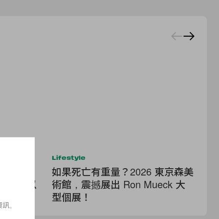
Lifestyle
Lif
YMS
如果死亡有重量？2026 東京森美
米
《山見》，以
術館，震撼展出 Ron Mueck 大
然
型個展！
下
資訊。