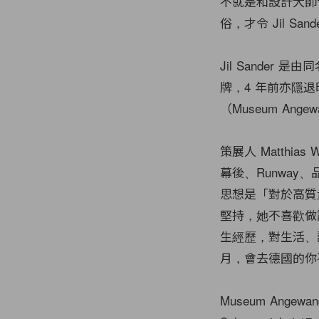
不就是和設計大師
俗，才令 Jil S
Jil Sander 
牌，4 年前亦隱
（Museum Ang
策展人 Matthia
幕後、Runwa
思想是「對於高質量
堅持，她不喜歡做
生經歷，對生活、
月，會去德國的你
Museum Angewand