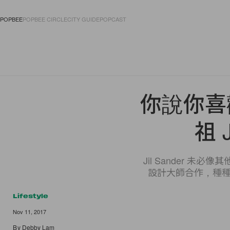
POPBEE
POPBEE CIRCLE
CITY GUIDE
POPCAST
FASHION
ACCES
你說你喜
祖 
Jil Sander
設計大師合作，種種也
Lifestyle
Nov 11, 2017
By
Debby Lam