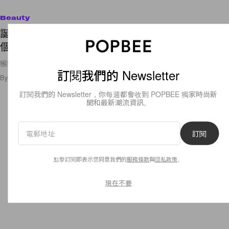
Beauty
誕生不久已獲高度關注！文藝包裝、純素成分，這
個瑞典護膚品牌還有甚麼吸引？
猴麵包樹油這種古老成分你聽過嗎？
訂閱我們的 Newsletter
By
Ashley Pang
/
2020年11月9日
66
0
訂閱我們的 Newsletter，你每週都會收到 POPBEE 獨家時尚新
聞和最新潮流資訊。
訂閱
點擊訂閱即表示您同意我們的
服務條款
與
隱私政策
。
現在不要