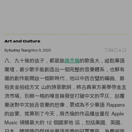
Art and Culture
By
Audrey Tsang
/
Nov 9, 2020
23
0
八、九十後的孩子，都是聽
周杰倫
的歌長大，縱觀華語
樂壇，甚少歌手能創造出一個完整的音樂體系，也鮮有
誰的創作能開啟一個新時代，他以中⻄合璧的編曲、夥
拍黃金拍檔方文 山的詩意歌詞，將古典東方美學帶進主
流市場。別樹一格的嗓音與發聲打破中文的平仄、顛覆
樂迷對中文饒舌音樂的想像，更成為不少華語 Rappers
的啟蒙。就算到了今天，周杰倫的作品播放量在 Apple
Music 規模最大的 12 個國家地 區，包括美國、英國、
日本、韓國等仍然穩坐華語音樂的冠軍寶座。為慶祝周