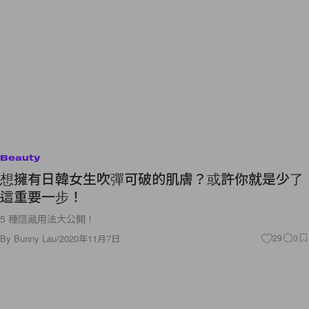
Beauty
想擁有日韓女生吹彈可破的肌膚？或許你就是少了
這重要一步！
5 種隱藏用法大公開！
By
Bunny Lau
/
2020年11月7日
29
0