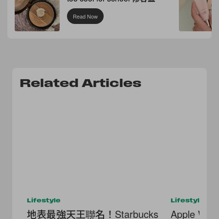
Read Now
Related Articles
Lifestyle
Lifestyle
地表最強天王聯名！Starbucks
Apple W