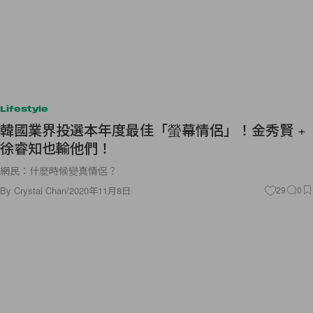
Lifestyle
韓國業界投選本年度最佳「螢幕情侶」！金秀賢 +
徐睿知也輸他們！
網民：什麼時候變真情侶？
By
Crystal Chan
/
2020年11月8日
29
0