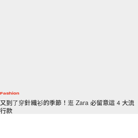
Fashion
又到了穿針織衫的季節！逛 Zara 必留意這 4 大流
行款
有幾件毛衣都美得想直接下單！
By
Ashley Pang
/
2020年11月7日
25
0