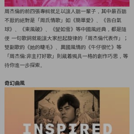
周杰倫的前四張專輯就足以讓人聽一輩子，其中最百聽
不厭的絕對是「周氏情歌」如《簡單愛》、《告白氣
球》、《東風破》、《髮如雪》等中國風經典，都是隨
便 一句歌詞就能讓大家想起旋律的「周杰倫代表作」；
雙副歌的《她的睫毛》、異國風情的《牛仔很忙》等
「周杰倫:非主打好歌」則藏着獨具一格的創作巧思，等
待你進一步探索。
奇幻曲風