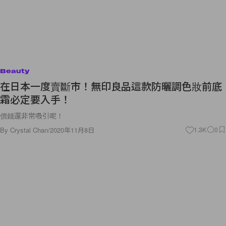
Beauty
在日本一度賣斷市！無印良品這款防曬調色妝前底
霜必定要入手！
價錢還非常吸引呢！
By
Crystal Chan
/
2020年11月8日
1.3K
0