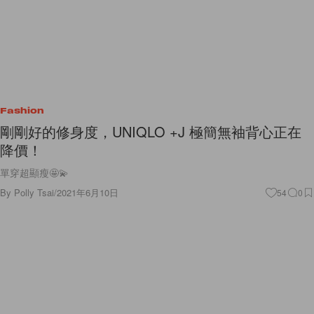
Fashion
剛剛好的修身度，UNIQLO +J 極簡無袖背心正在
降價！
單穿超顯瘦🤩💫
By
Polly Tsai
/
2021年6月10日
54
0