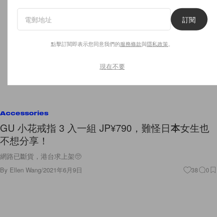
訂閱
點擊訂閱即表示您同意我們的
服務條款
與
隱私政策
。
現在不要
Accessories
GU 小花戒指 3 入一組 JP¥790，難怪日本女生也
不想分享！
網路已斷貨，港台求上架🥺
By
Ellen Wang
/
2021年6月9日
38
0