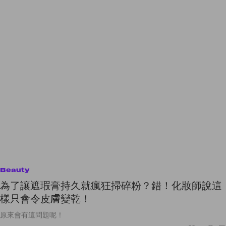
Beauty
為了讓遮瑕膏持久就瘋狂掃碎粉？錯！化妝師說這
樣只會令皮膚變乾！
原來會有這問題呢！