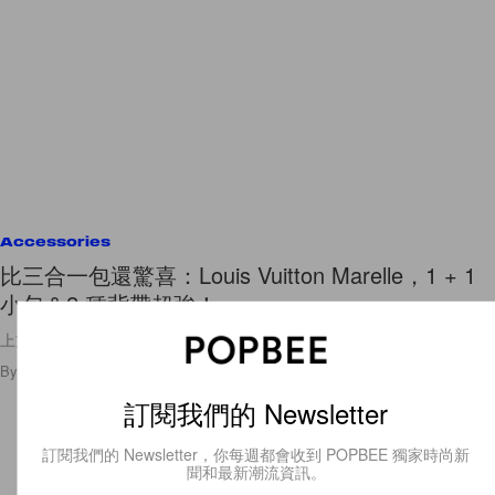
Accessories
比三合一包還驚喜：Louis Vuitton Marelle，1 + 1
小包＆2 種背帶超強！
上方背帶可以拆，還在附一條可調節長度背帶，粗鎖鏈拉鍊包個性又美🖤
By
Ellen Wang
/
2021年6月9日
132
0
訂閱我們的 Newsletter
訂閱我們的 Newsletter，你每週都會收到 POPBEE 獨家時尚新
聞和最新潮流資訊。