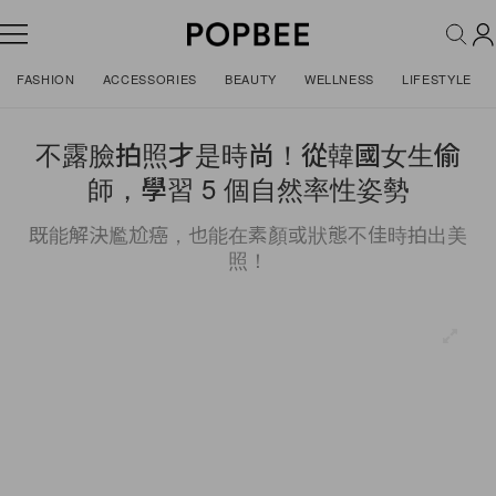
FASHION
ACCESSORIES
BEAUTY
WELLNESS
LIFESTYLE
不露臉拍照才是時尚！從韓國女生偷
師，學習 5 個自然率性姿勢
既能解決尷尬癌，也能在素顏或狀態不佳時拍出美
照！