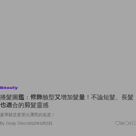
Beauty
捲髮圖鑑：修飾臉型又增加髮量！不論短髮、長髮
也適合的剪髮靈感
夏季就是要燙出漂亮的弧度！
By
Cindy Chim
/
2022年6月3日
36
0