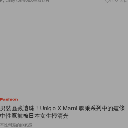
By
Cindy Chim
/
2022年6月3日
1.0K
0
Fashion
男裝區藏遺珠！Uniqlo X Marni 聯乘系列中的這條
中性寬褲被日本女生掃清光
率性俐落的帥氣感！