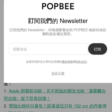
最後一個為大家推薦的姿勢一定適合一眾愛攝影的女生
訂閱我們的 Newsletter
學習，因為你只需擺出為他人拍照時的動作就能完成！
訂閱我們的 Newsletter，你每週都會收到 POPBEE 獨家時尚新
其實相機是一個頗具格調的道具，尤其是一些外型漂亮
聞和最新潮流資訊。
的相機能令照片看起來更時尚，尤其適合走文青路線的
女生嘗試。
訂閱
加入
The Bee Club
和
訂閱 POPBEE 電子報
，可即時
點擊訂閱即表示您同意我們的
服務條款
與
隱私政策
。
閱覽最新的情報，更可快一步了解精彩的尊享禮遇及折
現在不要
扣優惠！除了這篇外，最近還有以下的報導值得你留
意：
1.
Apple 開發新功能：見不到面的朋友也能「遠距離合
照自拍」留下珍貴回憶！
2.
想拍出模特兒身形？跟著這位只有 152 cm 的丹麥博