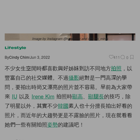
Image by Instagram @nawonny and @from_minju
Lifestyle
By
Cindy Chim
/
Jun 3, 2022
411
0
不少女生空閒時都喜歡與好姊妹到訪不同地方
拍照
，以
豐富自己的社交媒體。不過
攝影
絕對是一門高深的學
問，要拍出時尚又漂亮的照片並不容易。早前為大家帶
來
IU
以及
Irene Kim
拍照時
顯高
、
顯腿長
的技巧，除
了明星以外，其實不少
韓國
素人也十分擅長拍出好看的
照片，而近年的大趨勢更是不露臉的照片，現在就看看
她們一些有關拍照
姿勢
的建議吧！