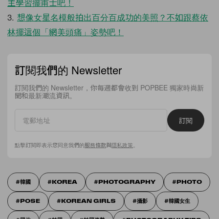
主學習擺甫士吧！
3.
想像女星名模般拍出百分百成功的美照？不如跟蔡依
林擺這個「網美頭痛」姿勢吧！
訂閱我們的 Newsletter
訂閱我們的 Newsletter，你每週都會收到 POPBEE 獨家時尚新
聞和最新潮流資訊。
訂閱
點擊訂閱即表示您同意我們的
服務條款
與
隱私政策
。
韓國
KOREA
PHOTOGRAPHY
PHOTO
POSE
KOREAN GIRLS
攝影
韓國女生