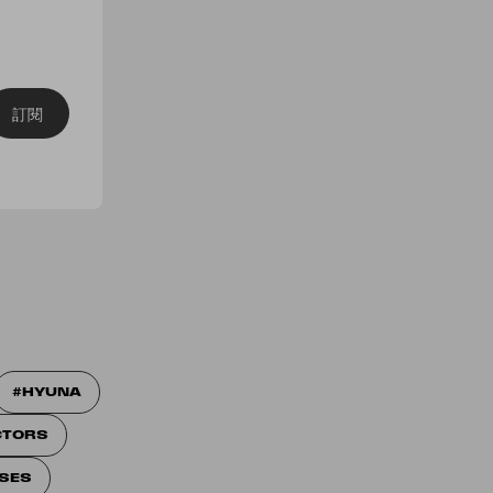
訂閱
HYUNA
CTORS
SES