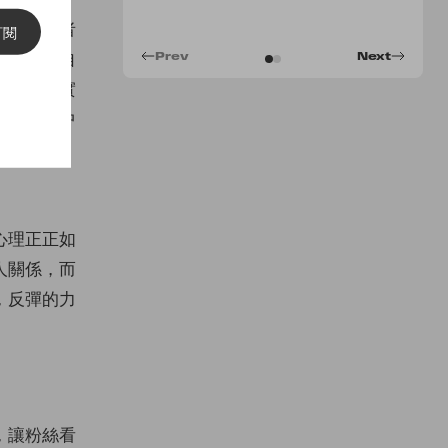
有外國學者
訂閱
會上比較自
Prev
Next
作彌補現實
粉絲無形中
家人和伴
心理正正如
人關係，而
，反彈的力
，讓粉絲看