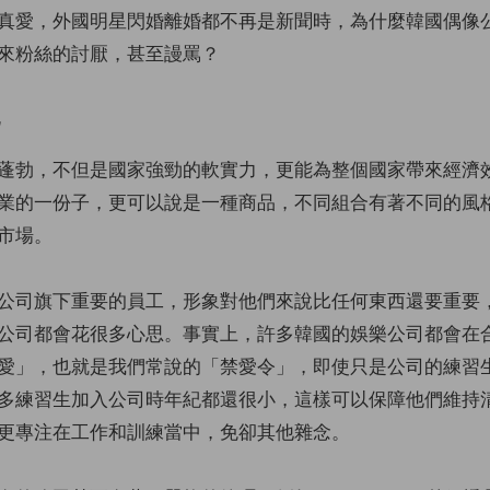
真愛，外國明星閃婚離婚都不再是新聞時，為什麼韓國偶像
來粉絲的討厭，甚至謾罵？
化
蓬勃，不但是國家強勁的軟實力，更能為整個國家帶來經濟
業的一份子，更可以說是一種商品，不同組合有著不同的風
市場。
公司旗下重要的員工，形象對他們來說比任何東西還要重要
公司都會花很多心思。事實上，許多韓國的娛樂公司都會在
愛」，也就是我們常說的「禁愛令」，即使只是公司的練習
多練習生加入公司時年紀都還很小，這樣可以保障他們維持
更專注在工作和訓練當中，免卻其他雜念。