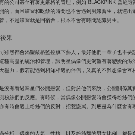
的公司甚至有著更嚴格的管理，例如 BLACKPINK 曾經
開的，而且練習和吃飯的時間也不會遇到男練習生，就連出
管，不是練習就是回宿舍，根本不會有時間認識男生。
同後果
司雖然都會渴望嚴格監控旗下藝人，最好他們一輩子也不要
這種高壓的統治和管理，讓明星偶像們更渴望有著戀愛的滋
大壓力，假若能遇到相知相遇的伴侶，又真的不難想像會互
是沒有看過韓星們公開戀愛，但對於他們來說，公開關係其
測粉絲們的反應。有時候，當偶像公開戀愛時會獲得粉絲們
亦有時會遇上粉絲們的反對，招惹謾罵。到底是為什麼會有
過分析，偶像的人氣、性格、以及粉絲群的男女比例，都是