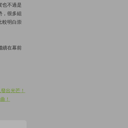
實也不過是
勢，很多組
比較明白崇
繼續在幕前
以發出光芒！
扭曲！