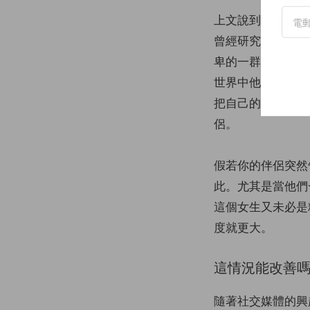
上文說到，韓國的
曾經研究粉絲們追
卑的一群，而追星
世界中他們無法建
把自己的感情真實
侶。
假若你的伴侶突然
此。尤其是當他們
這個女生又未必是
度就更大。
這情況能改善
隨著社交媒體的興