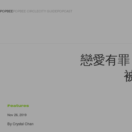
POPBEE
POPBEE CIRCLE
CITY GUIDE
POPCAST
FASHION
ACCES
戀愛有罪
Features
Nov 26, 2019
By
Crystal Chan