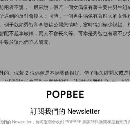
前兩者不說，一般來說，假若一個女偶像有著主要由男生組
所遇到的反對會較大；同時，一個男生偶像有著龐大的女性
。例子就如秀智和李敏鎬公開戀情時，當時得到極少祝福，
智配不起李敏鎬，兩人不會長久等。可幸是秀智也有著不少
不致於讓他們陷入醜聞。
外的。假若 2 位偶像是本身關係很好、傳了很久緋聞又或是
開戀情就會受到大家的祝福。就例如泫雅與 Dawn、f(X) 的 K
ai 、允兒和李勝基、宋慧喬和宋仲基等，都是一宣佈戀情就獲得
另外，假若偶像拍拖的時間越長，粉絲們能接受的程度也越
彬和申敏兒、秀英和鄭敬淏等。
訂閱我們的 Newsletter
我們的 Newsletter，你每週都會收到 POPBEE 獨家時尚新聞和最新潮流
有這樣的反應？