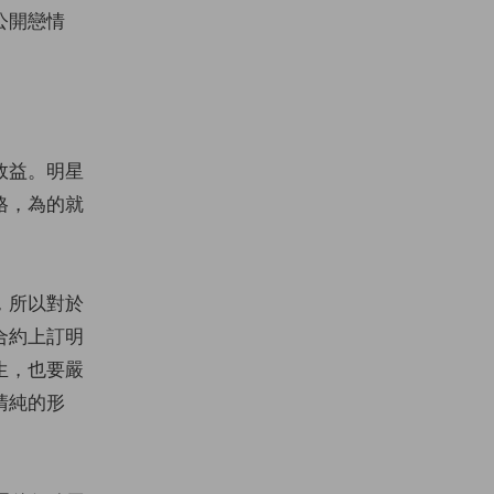
公開戀情
效益。明星
格，為的就
，所以對於
合約上訂明
生，也要嚴
清純的形