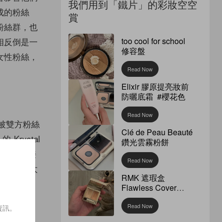
我們用到「鐵片」的彩妝空空
成的粉絲
賞
粉絲群，也
too cool for school
相反倒是一
修容盤
女性粉絲，
Read Now
Elixir 膠原提亮妝前
防曬底霜 #櫻花色
Read Now
被雙方粉絲
Clé de Peau Beauté
rystal
鑽光雲霧粉餅
雙方粉絲接
Read Now
高，例如太
RMK 遮瑕盒
Flawless Cover
Concealer
Read Now
資訊。