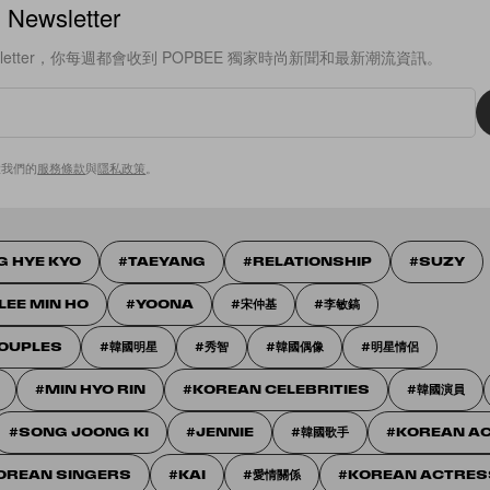
ewsletter
sletter，你每週都會收到 POPBEE 獨家時尚新聞和最新潮流資訊。
意我們的
服務條款
與
隱私政策
。
G HYE KYO
TAEYANG
RELATIONSHIP
SUZY
LEE MIN HO
YOONA
宋仲基
李敏鎬
COUPLES
韓國明星
秀智
韓國偶像
明星情侶
MIN HYO RIN
KOREAN CELEBRITIES
韓國演員
SONG JOONG KI
JENNIE
韓國歌手
KOREAN A
OREAN SINGERS
KAI
愛情關係
KOREAN ACTRES