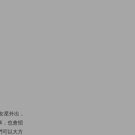
個女星外出，
事，也會招
們可以大方