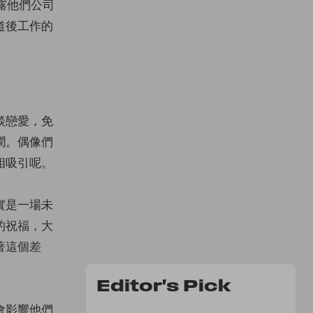
透露他們公司
道後工作的
談戀愛，免
潤。偶像們
相吸引呢。
實是一場未
的祝福，大
著這個差
Editor's Pick
會影響他們