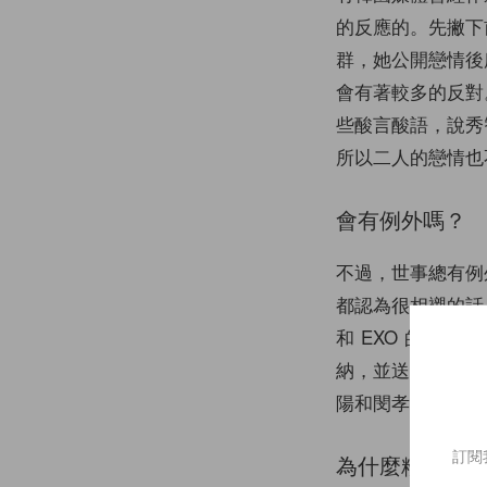
的反應的。先撇下
群，她公開戀情後
會有著較多的反對
些酸言酸語，說秀
所以二人的戀情也
會有例外嗎？
不過，世事總有例
都認為很相襯的話，公
和 EXO 的 K
納，並送上祝福。
陽和閔孝琳、金宇
訂閱
為什麼粉絲會