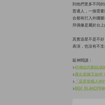
到他們更多不同的
普通人，一個需要
合都有打入外國樂
拜偶像是屬於台上
其實追星不是不好
表演，也沒有不支
延伸閱讀：
>
彷彿由悲劇組成
>
露出底褲又如何？
>
「這是當藝人的
>
關於 BLAKCPI