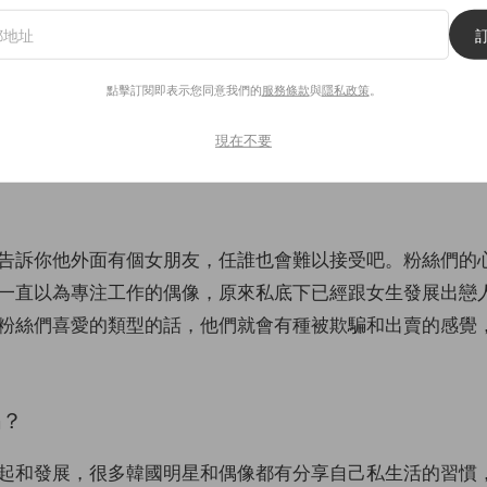
偶像通常被打造成「商品」，為的就是要吸引粉絲們追星。
星的心理，認為粉絲們通常有著比較低的自我評價，屬於社
點擊訂閱即表示您同意我們的
服務條款
與
隱私政策
。
這個行為可以讓他們跟明星偶像建立出一種虛擬的關係，用
立的關係所帶來的空虛感覺。說白一點，追星這個過程會讓
現在不要
地投射到偶像身上，不但覺得自己是偶像的朋友，甚至會是
告訴你他外面有個女朋友，任誰也會難以接受吧。粉絲們的
一直以為專注工作的偶像，原來私底下已經跟女生發展出戀
粉絲們喜愛的類型的話，他們就會有種被欺騙和出賣的感覺
嗎？
起和發展，很多韓國明星和偶像都有分享自己私生活的習慣