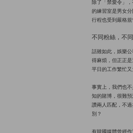
除了「禁愛令」，有
的練習室是男女分
行程也受到嚴格規
不同粉絲，不
話雖如此，娛樂公
得麻煩，但正正是
平日的工作繁忙又
事實上，我們也不
知的賭博，很難預
讚兩人匹配，不過
別？
有韓國媒體曾經作