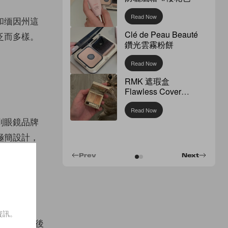
Read Now
比和缅因州這
Clé de Peau Beauté
泛而多樣。
鑽光雲霧粉餅
Read Now
RMK 遮瑕盒
Flawless Cover
Concealer
Read Now
受到眼鏡品牌
用極簡設計，
Prev
Next
資訊。
n，她工作多年之後