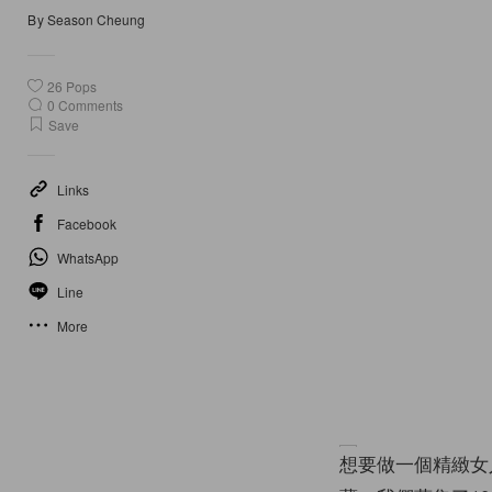
By
Season Cheung
26
Pops
0
Comments
Save
Links
Facebook
WhatsApp
Line
More
想要做一個精緻女