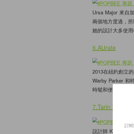
Ursa Major
兩個地方度過，所
她的設計大多使用
6.AUrate
2013在紐約創立
Warby Park
時髦和便捷讓這個
7.Tarin Thoma
訂閱
設計師 Kylie Na