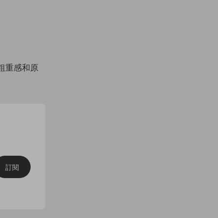
的粗重感和原
訂閱