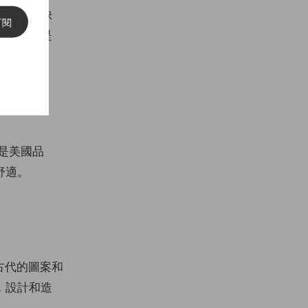
和冷靜，缺
訂閱
相結合，是
然是美國品
舒適。
喜歡古代的圖案和
，設計和造