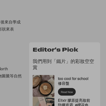
趣，後來自學成
形狀來表
Editor's Pick
我們用到「鐵片」的彩妝空空
賞
rth
動物圖騰等自然
too cool for school
修容盤
Read Now
Elixir 膠原提亮妝前
防曬底霜 #櫻花色