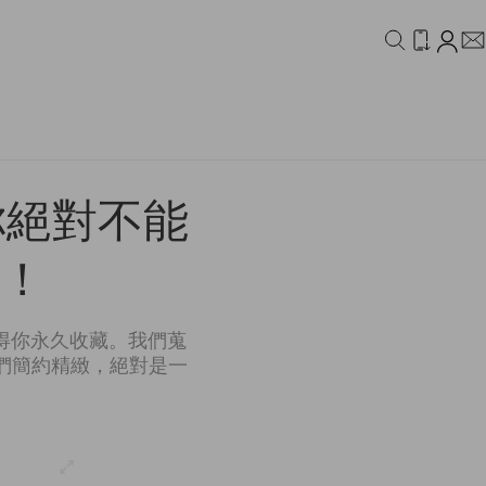
IDEO
CAMPAIGN
你絕對不能
牌！
得你永久收藏。我們蒐
們簡約精緻，絕對是一