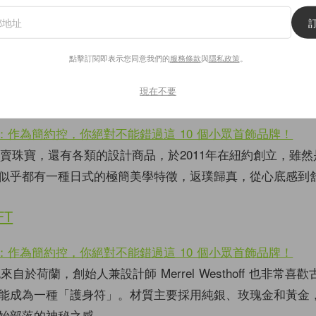
級珠寶的採購部主任，但她卻發現市面上的珠寶都太過老練
這就是為什麼她創立了這個品牌，用各種寶石和簡潔的設計
點。
點擊訂閱即表示您同意我們的
服務條款
與
隱私政策
。
現在不要
e 不僅僅賣珠寶，還有各類的設計商品，於2011年在紐約創立，雖
似乎都有一種日式的極簡美學特徵，返璞歸真，從心底感到
FT
 也來自於荷蘭，創始人兼設計師 Merrel Westhoff 也非常
能成為一種「護身符」。材質主要採用純銀、玫瑰金和黃金
始部落的神秘之感。