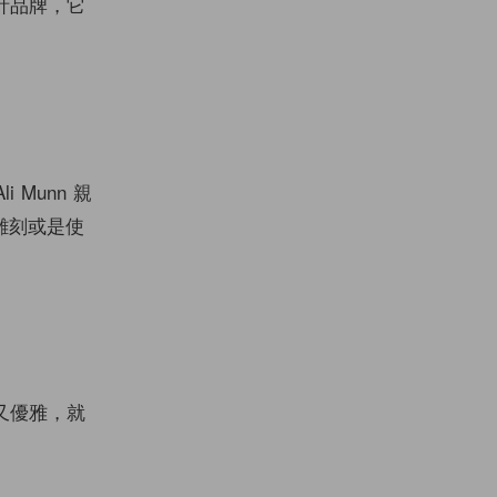
計品牌，它
 Munn 親
雕刻或是使
反叛又優雅，就
。