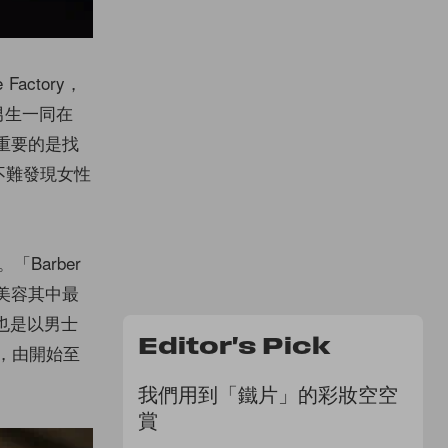
Factory，
男生一同在
最重要的是找
 也不難發現女性
「Barber
士美容其中最
擇也是以男士
Editor's Pick
文化，由開始至
我們用到「鐵片」的彩妝空空
賞