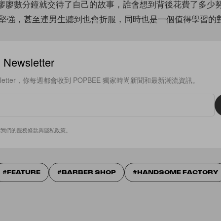
 只用廖廖數分鐘就交待了自己的故事，誰會想到背後花費了多少
堅強，甚至連男生聽到也會折服，同時也是一個值得學習的
ewsletter
sletter，你每週都會收到 POPBEE 獨家時尚新聞和最新潮流資訊。
意我們的
服務條款
與
隱私政策
。
FEATURE
BARBER SHOP
HANDSOME FACTORY