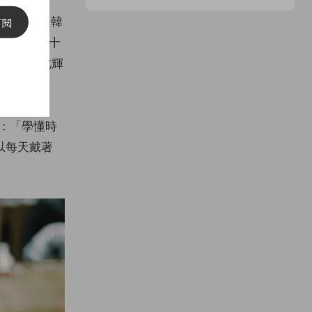
時，她曾是韓
訂閱
舞，舞功根底十
示敬意。如此輝
裝品牌
有 24 小
說：「學懂時
以每天戴著