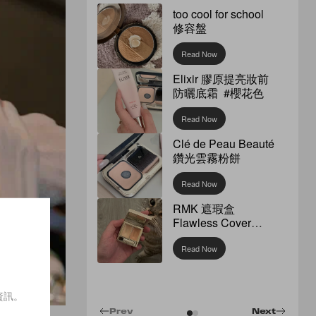
too cool for school
修容盤
Read Now
Elixir 膠原提亮妝前
防曬底霜 #櫻花色
Read Now
Clé de Peau Beauté
鑽光雲霧粉餅
Read Now
RMK 遮瑕盒
Flawless Cover
Concealer
Read Now
資訊。
Prev
Next