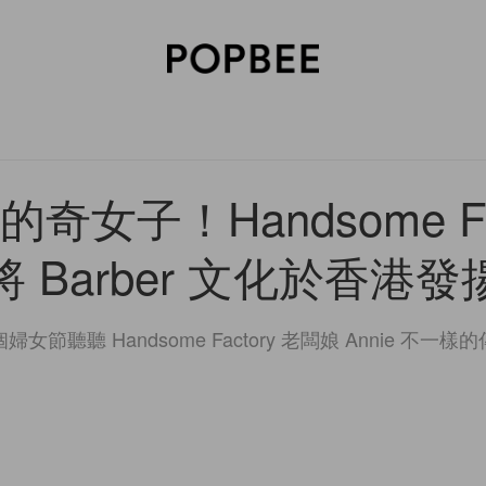
SORIES
BEAUTY
WELLNESS
LIFESTYLE
CELEBRITIES
V
奇女子！Handsome Fac
 Barber 文化於香港
女節聽聽 Handsome Factory 老闆娘 Annie 不一