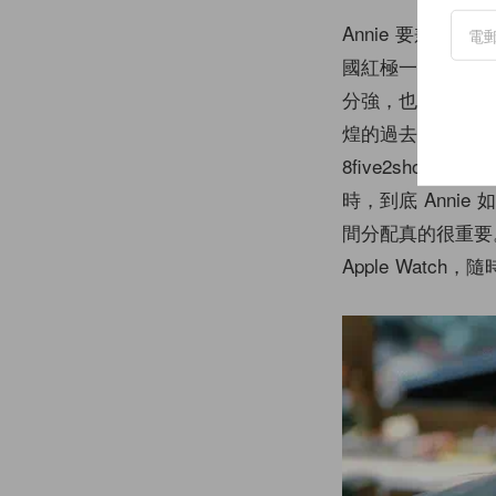
Annie 要兼
國紅極一時的 Hip
分強，也曾為不少韓
煌的過去，Anni
8five2shop、滑
時，到底 Anni
間分配真的很重要
Apple Wat