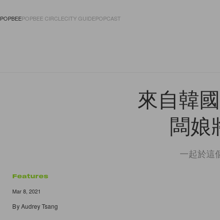
POPBEE
POPBEE CIRCLE
CITY GUIDE
POPCAST
FASHION
ACCES
來自韓國的
闆娘將
一起於這個婦
Features
Mar 8, 2021
By
Audrey Tsang