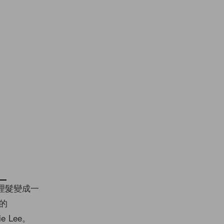
將理髮變成一
港的
 Lee。