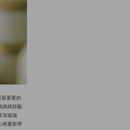
者最重要的
我媽媽鼓勵
參加瑜珈
心再重新學