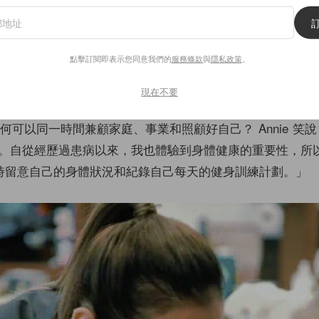
顧外表看起來十分柔弱，內裡卻是一位不折不扣的女強人。在年輕
-Hop 曲風女子組合 Tashannie 的成員，自 3 歲開始學跳
點擊訂閱即表示您同意我們的
服務條款
與
隱私政策
。
國跳舞歌手編舞，連韓國天王 Rain 看見 Annie 也會表
e 卻絲毫沒有架子，不說不知，Annie 同時還有份主理男士服
現在不要
板專門店 8Five2Shop 和手袋品牌 Matahari Bags，同樣只是屬
e 如何可以同一時間兼顧家庭、事業和照顧好自己？ Annie 笑
。自從經歷過患病以來，我也體驗到身體健康的重要性，所
ch，隨時留意自己的身體狀況和紀錄自己每天的健身訓練計劃。」