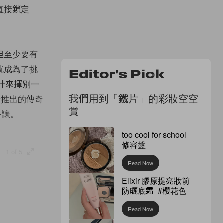
直接鎖定
但至少要有
就成為了挑
Editor's Pick
計來揮別一
我們用到「鐵片」的彩妝空空
推出的傳奇
賞
多讓。
too cool for school
修容盤
1 of 5
Read Now
Elixir 膠原提亮妝前
防曬底霜 #櫻花色
Read Now