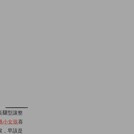
長腿型讓整
嬌小女孩
喜
候，早該是