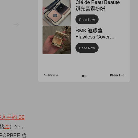
Clé de Peau Beauté
鑽光雲霧粉餅
Read Now
RMK 遮瑕盒
Flawless Cover
Concealer
Read Now
Prev
Next
入手的 30
點
此
）外，
PBEE 從