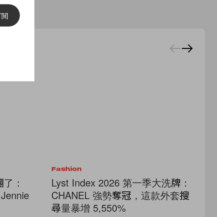
訂閱
Fashion
Fa
論翻了：
Lyst Index 2026 第一季大洗牌：
輕
ennie
CHANEL 強勢奪冠，這款外套搜
頭
尋量暴增 5,550%
單