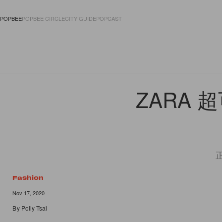
POPBEE
POPBEE CIRCLE
CITY GUIDE
POPCAST
FASHION
ACCES
ZARA
Fashion
Nov 17, 2020
By
Polly Tsai