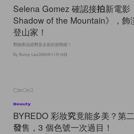
Selena Gomez 確認接拍新電影《I
Shadow of the Mountain》
登山家！
對她來說絕對是全新的挑戰呢！
By
Bunny Lau
/
2020年11月16日
22
0
Beauty
BYREDO 彩妝究竟能多美？第
發售，3 個色號一次過目！