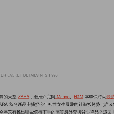
ER JACKET DETAILS NT$ 1,990
挖寶的天堂
ZARA
，繼推介完與
Mango
、
H&M
本季快時尚
最該
ZARA 秋冬新品中捕捉今年知性女生最愛的針織衫趨勢（詳文
今年又有推出哪些值得下手的高質感外套與背心單品？這回 PO