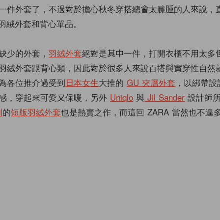
一件外套了，不過對於擔心秋冬穿搭總會太臃腫的人來說，
版羽絨外套和背心單品。
缺少的外套，
羽絨外套
絕對是其中一件，打開衣櫃不用太多
羽絨外套跟背心類，因此對於很多人來說百搭與實穿性自然
為各位推介過受到
日本女生
大推的
GU 夾層外套
，以綁帶設
感，穿起來可愛又保暖，另外
Uniqlo
與
Jil Sander
設計師所
列
的
短版羽絨外套
也是熱賣之作，而這回 ZARA 當然也不遑