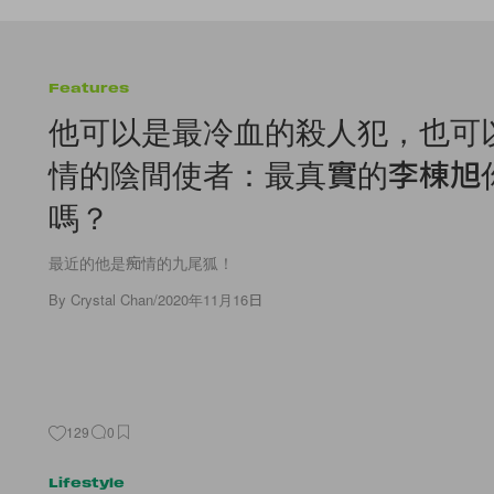
Features
他可以是最冷血的殺人犯，也可
情的陰間使者：最真實的李棟旭
嗎？
最近的他是痴情的九尾狐！
By
Crystal Chan
/
2020年11月16日
129
0
Lifestyle