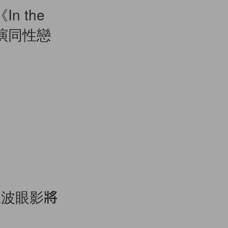
n the
，飾演同性戀
二波眼影將