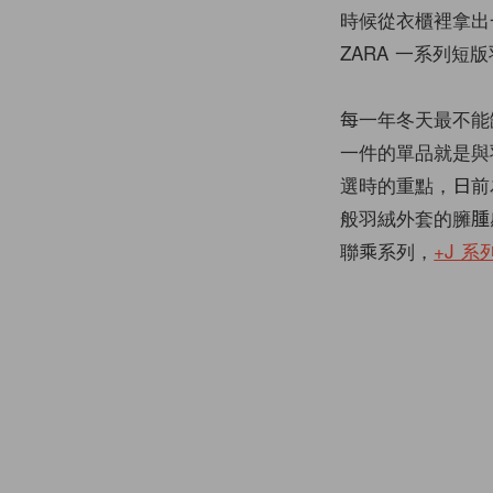
時候從衣櫃裡拿出
ZARA 一系列短
每一年冬天最不能
一件的單品就是與
選時的重點，日前
般羽絨外套的臃腫
聯乘系列，
+J 系
5 of 5