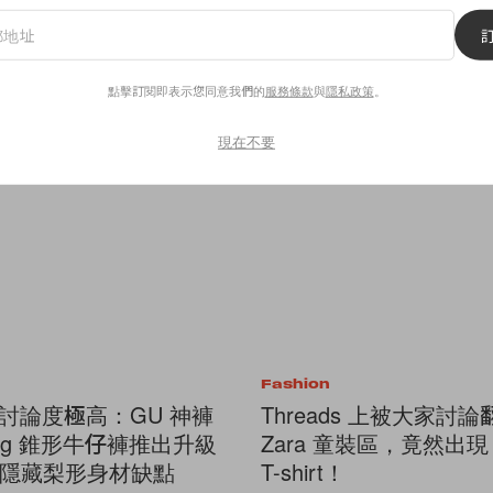
點擊訂閱即表示您同意我們的
服務條款
與
隱私政策
。
現在不要
Fashion
ds 討論度極高：GU 神褲
Threads 上被大家討
l Leg 錐形牛仔褲推出升級
Zara 童裝區，竟然出現 J
隱藏梨形身材缺點
T-shirt！