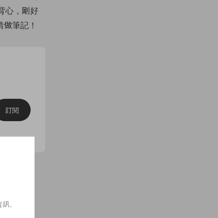
絨背心，剛好
請做筆記！
訂閱
020 秋冬
資訊。