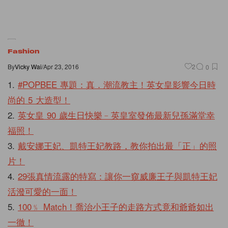
Fashion
By
Vicky Wai
/
Apr 23, 2016
2
0
1.
#POPBEE 專題：真．潮流教主！英女皇影響今日時
尚的 5 大造型！
2.
英女皇 90 歲生日快樂﹣英皇室發佈最新兒孫滿堂幸
福照！
3.
戴安娜王妃、凱特王妃教路，教你拍出最「正」的照
片！
4.
29張真情流露的特寫：讓你一窺威廉王子與凱特王妃
活潑可愛的一面！
5.
100﹪ Match！喬治小王子的走路方式竟和爺爺如出
一徹！