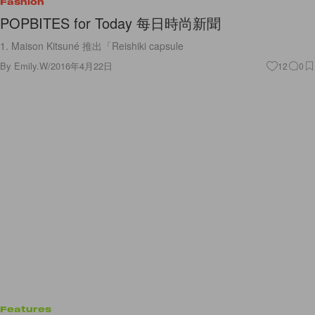
Fashion
POPBITES for Today 每日時尚新聞
1. Maison Kitsuné 推出「Reishiki capsule
By
Emily.W
/
2016年4月22日
12
0
Features