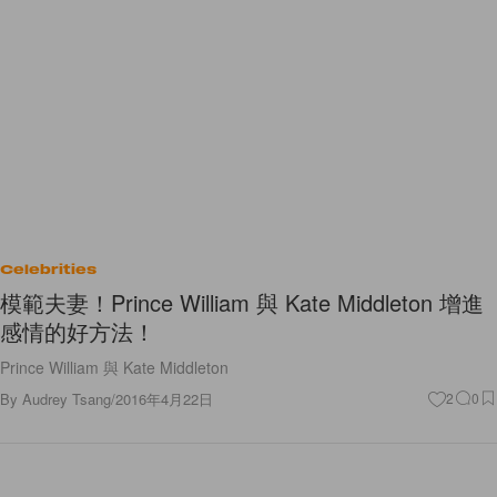
Celebrities
模範夫妻！Prince William 與 Kate Middleton 增進
感情的好方法！
Prince William 與 Kate Middleton
By
Audrey Tsang
/
2016年4月22日
2
0