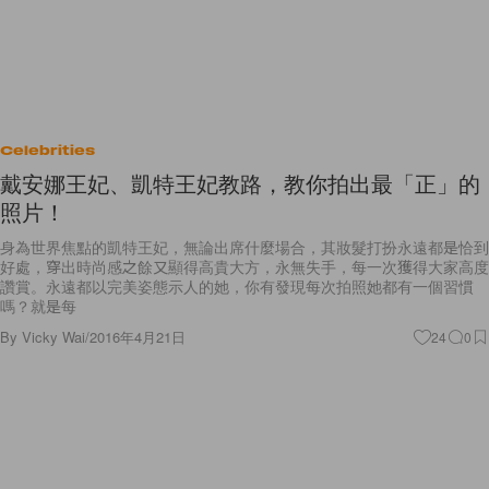
Celebrities
戴安娜王妃、凱特王妃教路，教你拍出最「正」的
照片！
身為世界焦點的凱特王妃，無論出席什麼場合，其妝髮打扮永遠都是恰到
好處，穿出時尚感之餘又顯得高貴大方，永無失手，每一次獲得大家高度
讚賞。永遠都以完美姿態示人的她，你有發現每次拍照她都有一個習慣
嗎？就是每
By
Vicky Wai
/
2016年4月21日
24
0