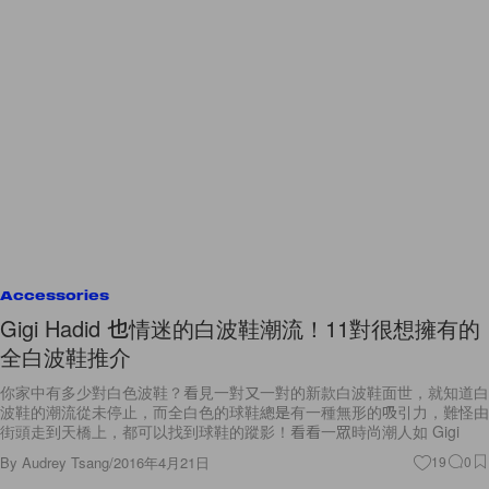
Accessories
Gigi Hadid 也情迷的白波鞋潮流！11對很想擁有的
全白波鞋推介
你家中有多少對白色波鞋？看見一對又一對的新款白波鞋面世，就知道白
波鞋的潮流從未停止，而全白色的球鞋總是有一種無形的吸引力，難怪由
街頭走到天橋上，都可以找到球鞋的蹤影！看看一眾時尚潮人如 Gigi
By
Audrey Tsang
/
2016年4月21日
19
0