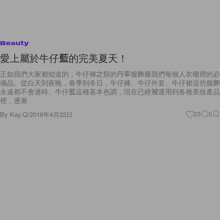
Beauty
愛上屬於牛仔藍的完美夏天！
正如我們大家都知道的，牛仔褲之類的丹寧服飾是我們每個人衣櫃裡的必
備品。從白天到夜晚，春季到冬日，牛仔褲、牛仔外套、牛仔裙這些服飾
永遠都不會過時。牛仔藍這種基本色調，現在已經被運用到各種美妝產品
裡，逐漸
By
Kay.Q
/
2016年4月22日
23
0