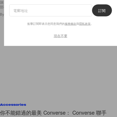
旅遊書的體力，因為所有的景點、美食、甚至是找路、找飯店都能倚靠一
部手機就
訂閱
By
Stacey Chien
/
2016年4月22日
15
0
點擊訂閱即表示您同意我們的
服務條款
與
隱私政策
。
現在不要
Accessories
你不能錯過的最美 Converse： Converse 聯手