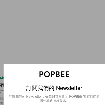
Lifestyle
有了這個地圖 App，旅行時沒有網絡也能找到目的
訂閱我們的 Newsletter
地！
訂閱我們的 Newsletter，你每週都會收到 POPBEE 獨家時尚新
隨著現代科技的高度發展，便利的智能電話搭配行動網路讓我們隨時隨地
聞和最新潮流資訊。
都能暢快的享受滑手機的樂趣，也因此讓喜愛旅行的旅人們省去攜帶厚重