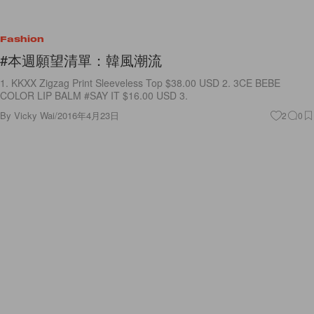
Fashion
#本週願望清單：韓風潮流
1. KKXX Zigzag Print Sleeveless Top $38.00 USD 2. 3CE BEBE
COLOR LIP BALM #SAY IT $16.00 USD 3.
By
Vicky Wai
/
2016年4月23日
2
0