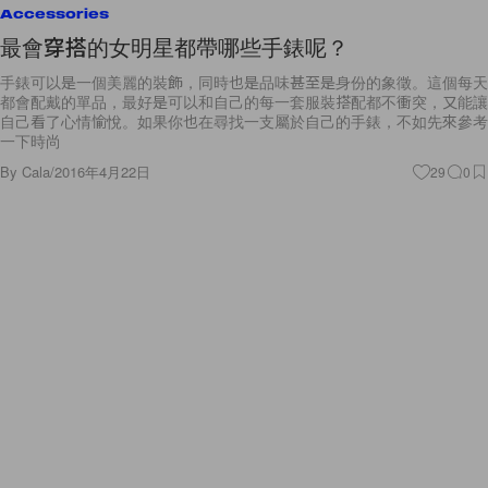
Accessories
最會穿搭的女明星都帶哪些手錶呢？
手錶可以是一個美麗的裝飾，同時也是品味甚至是身份的象徵。這個每天
都會配戴的單品，最好是可以和自己的每一套服裝搭配都不衝突，又能讓
自己看了心情愉悅。如果你也在尋找一支屬於自己的手錶，不如先來參考
一下時尚
By
Cala
/
2016年4月22日
29
0