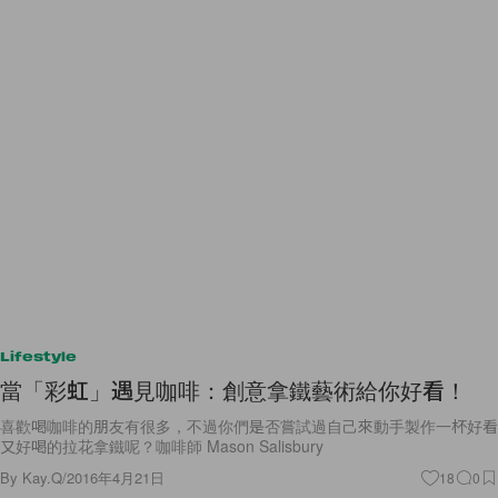
Lifestyle
當「彩虹」遇見咖啡：創意拿鐵藝術給你好看！
喜歡喝咖啡的朋友有很多，不過你們是否嘗試過自己來動手製作一杯好看
又好喝的拉花拿鐵呢？咖啡師 Mason Salisbury
By
Kay.Q
/
2016年4月21日
18
0