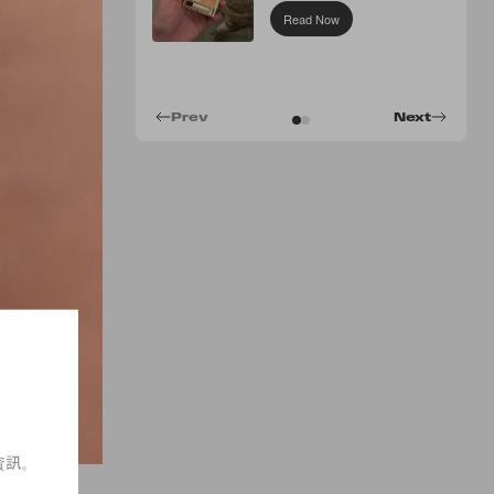
Concealer
Read Now
Prev
Next
資訊。