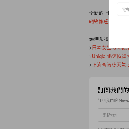
全新的 HEATTE
網絡旗艦店
發售，
延伸閱讀：
>
日本女生的保暖穿搭
>
Uniqlo 迅速恢
>
正適合微冷天氣：
訂閱我們的 N
訂閱我們的 New