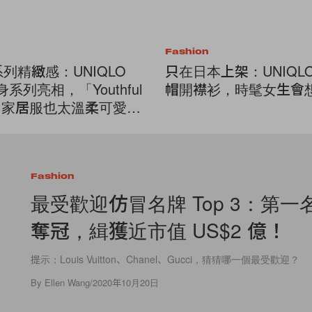
Fashion
系列精緻感：UNIQLO
只在日本上架：UNIQL
貼身系列亮相，「Youthful
帽開襟衫，時髦女生會
py」家居服也太溫柔可愛
Fashion
最受歡迎仿冒名牌 Top 3：第一
奪冠，緝獲近市值 US$2 億！
提示：Louis Vuitton、Chanel、Gucci，猜猜哪一個最受歡迎？
By
Ellen Wang
/
2020年10月20日