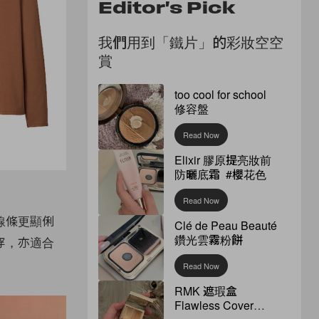
Editor's Pick
我們用到「鐵片」的彩妝空空
賞
too cool for school
修容盤
Read Now
Elixir 膠原提亮妝前
防曬底霜 #櫻花色
Read Now
線條更顯俐
Clé de Peau Beauté
鑽光雲霧粉餅
穿，亦適合
Read Now
RMK 遮瑕盒
Flawless Cover