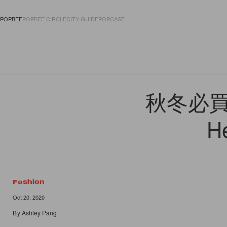
POPBEE
POPBEE CIRCLE
CITY GUIDE
POPCAST
FASHION
ACCES
秋冬必買的
H
Fashion
Oct 20, 2020
By
Ashley Pang