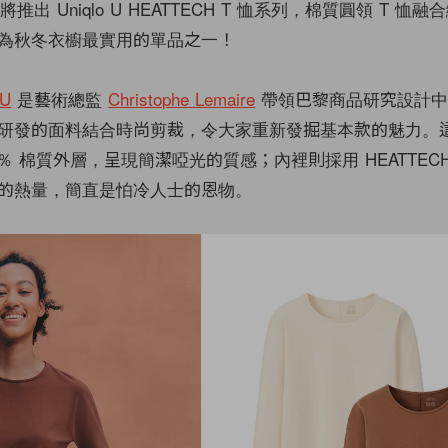
日將推出 Uniqlo U HEATTECH T 恤系列，棉質圓領 T 恤
為秋冬衣櫥最實用的單品之一！
 U
是藝術總監
Christophe Lemaire
帶領巴黎商品研究設計中
研發的面料結合時尚剪裁，令大家重新發掘基本款的魅力。
0％ 棉質外層，呈現簡潔啞光的質感；內裡則採用 HEATTEC
的熱量，簡直是怕冷人士的恩物。