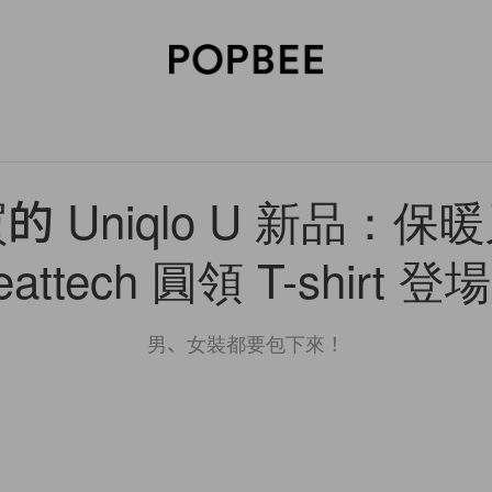
SORIES
BEAUTY
WELLNESS
LIFESTYLE
CELEBRITIES
V
 Uniqlo U 新品：
eattech 圓領 T-shirt 登
男、女裝都要包下來！