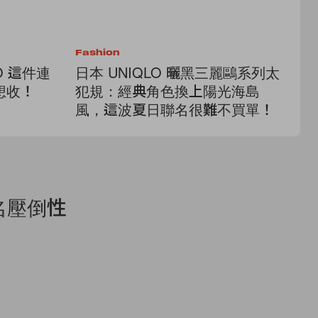
Fashion
Fa
O 這件連
日本 UNIQLO 曬黑三麗鷗系列太
一
想收！
犯規：經典角色換上陽光海島
成
風，這波夏日聯名很難不買單！
生
名壓倒性