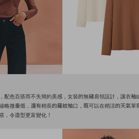
，配色百搭而不失簡約美感，女裝的無縫肩領設計，讓衣袖
線略微垂低，還有稍長的羅紋袖口，既可以在稍涼的天氣單
搭，令造型更富變化！