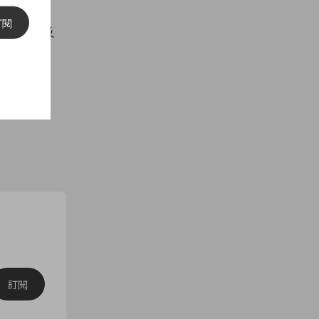
訂閱
qlo 門店及
訂閱