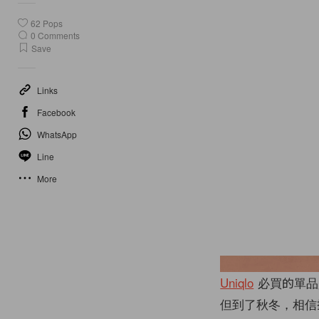
62
Pops
0
Comments
Save
Links
Facebook
WhatsApp
Line
More
Uniqlo
必買的單品
但到了秋冬，相