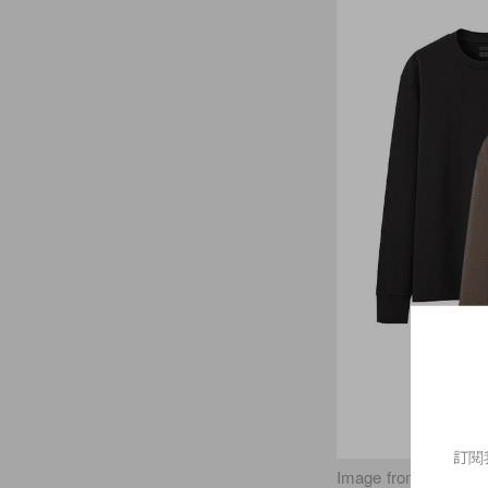
訂閱
Image from Uniqlo