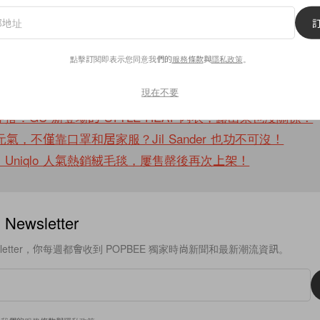
CH T 恤系列有男女裝款式，售價均為 HK$149，將在所有 Uni
屆時記得把男女裝都包下來！
點擊訂閱即表示您同意我們的
服務條款
與
隱私政策
。
現在不要
：GU 新登場的 STYLE-HEAT 內衣，露出來也沒關係！
復元氣，不僅靠口罩和居家服？Jil Sander 也功不可沒！
Uniqlo 人氣熱銷絨毛毯，屢售罄後再次上架！
ewsletter
sletter，你每週都會收到 POPBEE 獨家時尚新聞和最新潮流資訊。