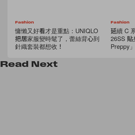
Fashion
Fashion
慵懶又好看才是重點：UNIQLO
延續 C 
把居家服變時髦了，蕾絲背心到
26SS 
針織套裝都想收！
Prep
了！
Read
Next