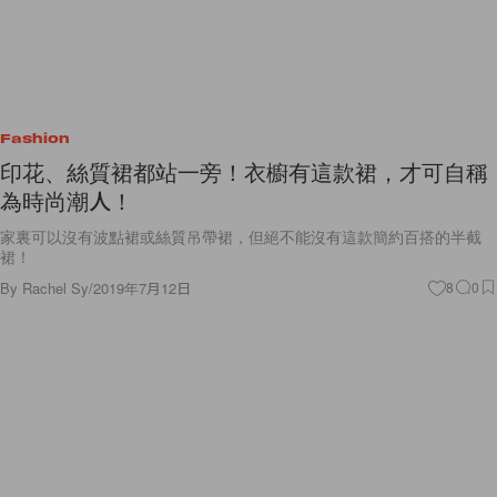
Fashion
印花、絲質裙都站一旁！衣櫥有這款裙，才可自稱
為時尚潮人！
家裏可以沒有波點裙或絲質吊帶裙，但絕不能沒有這款簡約百搭的半截
裙！
By
Rachel Sy
/
2019年7月12日
8
0