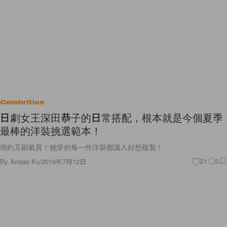
Celebrities
日劇女王深田恭子的日常搭配，根本就是今個夏季
最棒的洋裝挑選範本！
簡約又顯氣質！她穿的每一件洋裝都讓人好想複製！
By
Amber Ku
/
2019年7月12日
21
0