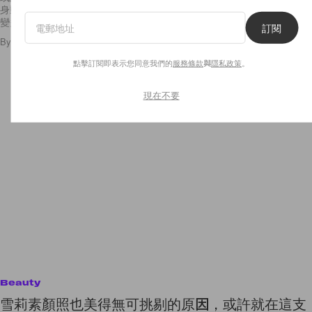
身動作，可以有運動量之餘，亦可以針對不同肌肉作出訓練，更重要是多
變多元化
訂閱
By
Crystal Chan
/
2019年7月13日
55
0
點擊訂閱即表示您同意我們的
服務條款
與
隱私政策
。
現在不要
Beauty
雪莉素顏照也美得無可挑剔的原因，或許就在這支