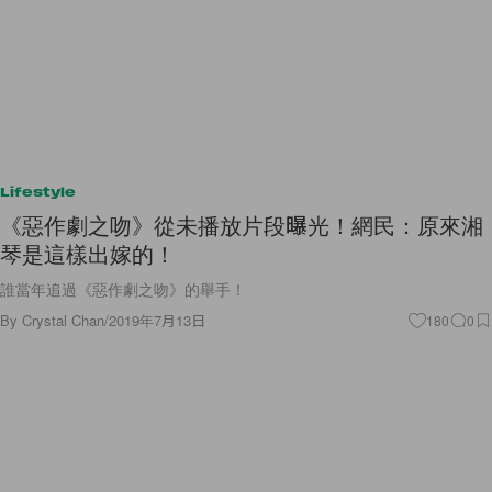
Lifestyle
《惡作劇之吻》從未播放片段曝光！網民：原來湘
琴是這樣出嫁的！
誰當年追過《惡作劇之吻》的舉手！
By
Crystal Chan
/
2019年7月13日
180
0