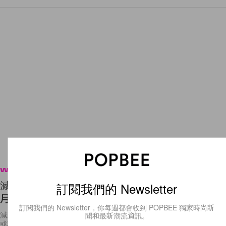
Wellness
減肥女生注意：每天勤力做這 4 組簡單動作，1 個
訂閱我們的 Newsletter
月後保証能擁有修身效果！
訂閱我們的 Newsletter，你每週都會收到 POPBEE 獨家時尚新
減肥要做運動大概人人都知道，但長時間只做同一種運動，對某些人來說
聞和最新潮流資訊。
或許會過於沉悶，因而削弱了他們堅持的動力。相反，嘗試不同組合的健