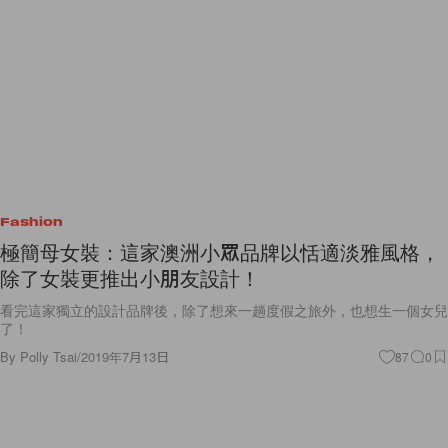
Fashion
極簡母女裝：這家澳洲小眾品牌以恬適淡雅風格，
除了女裝更推出小朋友設計！
看完這家獨立的設計品牌後，除了想來一趟度假之旅外，也想生一個女兒
了！
By
Polly Tsai
/
2019年7月13日
87
0