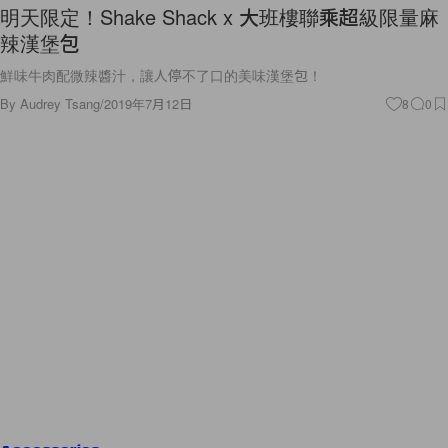
明天限定！Shake Shack x 大班樓聯乘超級限量麻
辣漢堡包
鮮味牛肉配微辣醬汁，讓人停不了口的美味漢堡包！
By
Audrey Tsang
/
2019年7月12日
8
0