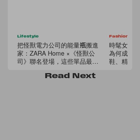
Lifestyle
Fashion
把怪獸電力公司的能量瓶搬進
時髦女生也該
家：ZARA Home ×《怪獸公
為何成為
司》聯名登場，這些單品最值
鞋、精品
得搶！
裡！
Read
Next