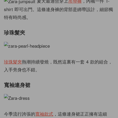
夏天最適合穿上
吊帶褲
，內襯一件 T-
shirt 即可出門。這條連身褲的背部是綁帶設計，細節獨
特有時尚感。
珍珠髮夾
珍珠髮夾
熱潮持續發燒，既然這裏有一套 4 款的組合，
入手旁身也不錯。
寬袖連身裙
今季流行誇張的
寬袖款式
，這條連身裙正正擁有這細