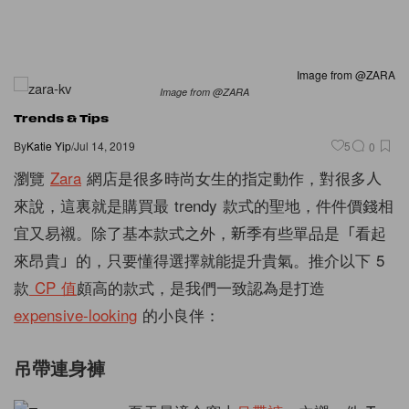
Image from @ZARA
Image from @ZARA
Trends & Tips
By
Katie Yip
/
Jul 14, 2019
5
0
瀏覽
Zara
網店是很多時尚女生的指定動作，對很多人
來說，這裏就是購買最 trendy 款式的聖地，件件價錢相
宜又易襯。除了基本款式之外，新季有些單品是「看起
來昂貴」的，只要懂得選擇就能提升貴氣。推介以下 5
款
CP 值
頗高的款式，是我們一致認為是打造
expensive-looking
的小良伴：
吊帶連身褲