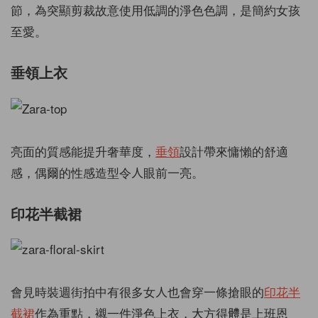
節，為突顯剪裁故意使用低調的淨色色調，是簡約女孩
至愛。
垂領上衣
亮面的質感能提升奢華度，
垂領
設計帶來慵懶的舒適
感，偶爾的性感造型令人眼前一亮。
印花半截裙
會見時裝週街拍中有很多女人也會穿一條搶眼的
印花半
截裙
作為重點，襯一件淨色上衣，大方得體是上班恩