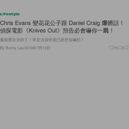
Lifestyle
Chris Evans 變花花公子跟 Daniel Craig 爆髒話！
偵探電影《Knives Out》預告必會嚇你一跳！
畫面實在太帥了！單是演員班底已經把你嚇怕！
By
Bunny Lau
/
2019年7月12日
15
0