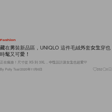
Fashion
藏在男裝新品區，UNIQLO 這件毛絨外套女生穿也
時髦又可愛！
正在瘋搶！尺寸從 XS 到 3XL，中性設計讓女生也超愛💛
By
Polly Tsai
/
2020年11月6日
252
0