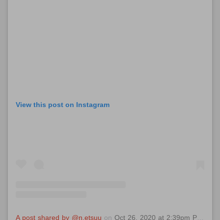
View this post on Instagram
A post shared by @n.etsuu
on
Oct 26, 2020 at 2:39pm PDT