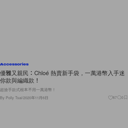
Accessories
優雅又親民：Chloé 熱賣新手袋，一萬港幣入手迷
你款與編織款！
超搶手款式根本不用一萬港幣！
By
Polly Tsai
/
2020年11月6日
67
0