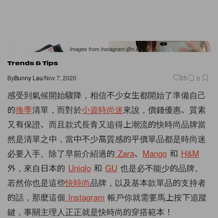
Images from Instagram @n.etsuu
Trends & Tips
By
Bunny Lau
/
Nov 7, 2020
25
0
感受到氣候開始驟降，相信不少女生都開始了準備自己
的
換季
清單，而對於
小資時尚迷
來說，價錢優惠、質素
又有保證、而且款式長青又追得上潮流的快時尚品牌當
然是清單之中，當中不少高質感的平價單品都是時尚迷
必要入手。除了早前介紹過的
Zara
、
Mango
和
H&M
外，來自日本的
Uniqlo
和
GU
也是必不能少的品牌。
若然你也是這些
快時尚
品牌，以及基本款單品的支持者
的話，那麼這個
Instagram
帳戶你就需要馬上按下追蹤
鍵，事關主理人正正就是快時尚的穿搭範本！