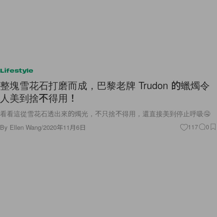
Lifestyle
整塊雪花石打磨而成，巴黎老牌 Trudon 的蠟燭令
人美到捨不得用！
看看這從雪花石透出來的燭光，不只捨不得用，還直接美到停止呼吸🤤
By
Ellen Wang
/
2020年11月6日
117
0