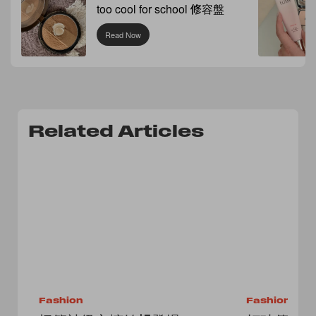
too cool for school 修容盤
Read Now
Related Articles
Fashion
Fashion