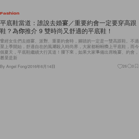
Fashion
平底鞋當道：誰說去婚宴／重要約會一定要穿高跟
鞋？為你推介 9 雙時尚又舒適的平底鞋！
曾經女生們去婚宴、派對、重要約會時，腳踏的一定是一雙高跟鞋。不過
至上季開始，舒適自在的風潮殺入時尚界，大家都紛紛換上平底鞋，而今
個夏天，平底鞋繼續大行其道！接下來，如果大家準備出席晚宴、約會，
甚至是新
By
Angel Fong
/
2016年6月14日
26
0