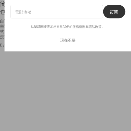
簡約但不平凡！讓這 9 件純白上衣告訴你，白 Tee
也可以成為穿搭中的主角！
訂閱
白Tee可以說是衣櫃中必備的單品，配搭任何單品都好看，穿搭出錯的機
率近乎零！我們在選購白Tee時，往往都會挑純色且沒有任何設計的款
點擊訂閱即表示您同意我們的
服務條款
與
隱私政策
。
式，因為白Tee作為衣櫃裡的基本款，永遠都只是穿搭中的配角，一般情
況下
現在不要
By
Staff
/
2016年6月15日
18
0