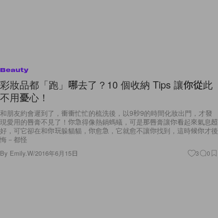
Beauty
彩妝品都「跑」哪去了？10 個收納 Tips 讓你從此
不用憂心！
和朋友約會遲到了，衝衝忙忙的梳洗後，以9秒9的時間化妝出門，才發
現愛用的唇膏不見了！你急得像熱鍋螞蟻，可是那唇膏讓你看起來氣息超
好，可它卻在和你玩躲貓貓，你愈急，它就愈不讓你找到，這時候你才後
悔－都怪
By
Emily.W
/
2016年6月15日
3
0