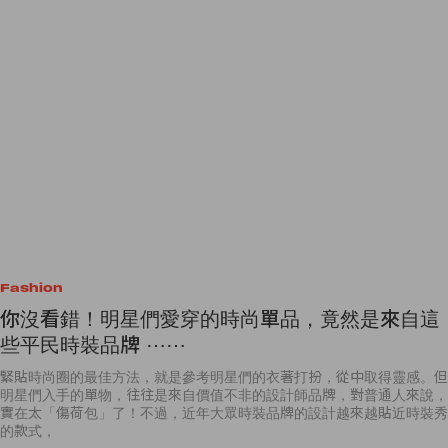
Fashion
你沒看錯！明星們愛穿的時尚單品，竟然是來自這
些平民時裝品牌 ⋯⋯
緊貼時尚圈的最佳方法，就是參考明星們的衣著打扮，從中取得靈感。但
明星們入手的單物，往往是來自價值不非的設計師品牌，對普通人來說，
實在太「傷荷包」了！不過，近年大眾時裝品牌的設計越來越貼近時裝秀
的款式，