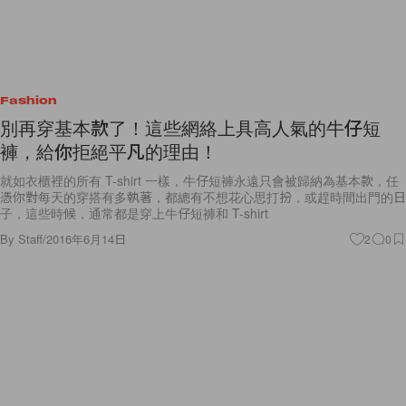
Fashion
別再穿基本款了！這些網絡上具高人氣的牛仔短
褲，給你拒絕平凡的理由！
就如衣櫃裡的所有 T-shirt 一樣，牛仔短褲永遠只會被歸納為基本款，任
憑你對每天的穿搭有多執著，都總有不想花心思打扮，或趕時間出門的日
子，這些時候，通常都是穿上牛仔短褲和 T-shirt
By
Staff
/
2016年6月14日
2
0