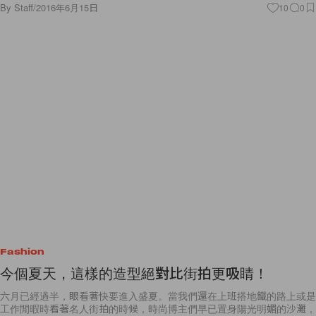
By
Staff
/
2016年6月15日
10
0
Fashion
今個夏天，這樣的造型絕對比街拍更吸睛！
六月已經過半，眼看著快要進入盛夏。當我們還在上班搭地鐵的路上或是
工作閒暇時看著名人街拍的時候，時尚博主們早已置身陽光明媚的沙灘，