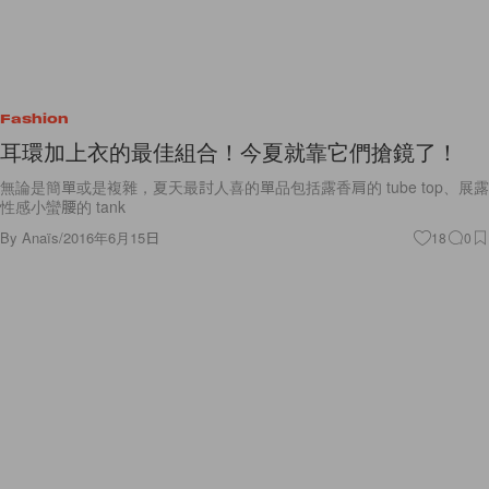
Fashion
耳環加上衣的最佳組合！今夏就靠它們搶鏡了！
無論是簡單或是複雜，夏天最討人喜的單品包括露香肩的 tube top、展露
性感小蠻腰的 tank
By
Anaïs
/
2016年6月15日
18
0