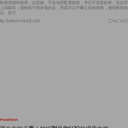
動風席捲時裝界，以西褲、手提包搭配運動鞋，早已不是新鮮事。比起穿
上高跟鞋，運動鞋不但舒適好走，而且可以平衡正裝的強勢，懂得配搭的
話，更可
By
Staff
/
2016年6月14日
16
0
Fashion