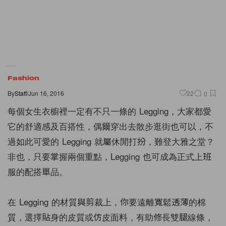
Fashion
By
Staff
/
Jun 16, 2016
22
0
每個女生衣櫥裡一定有不只一條的 Legging，大家都愛
它的舒適感及百搭性，偶爾穿出去散步逛街也可以，不
過如此可愛的 Legging 就屬休閒打扮，難登大雅之堂？
非也，只要掌握兩個重點，Legging 也可成為正式上班
服的配搭單品。
在 Legging 的材質與剪裁上，你要遠離寬鬆透薄的棉
質，選擇貼身的皮質或仿皮面料，有助修長雙腿線條，