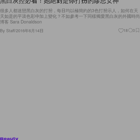
黑白灰控必看！她絕對是你打扮的繆思女神
很多人都迷戀黑白灰的打扮，每日均以極簡約的3色打扮示人，如何在天
天如是的平淡色彩中加上變化？不如參考一下同樣獨愛黑白灰的外國時尚
博客 Sara Donaldson
By
Staff
/
2016年6月14日
18
0
Beauty