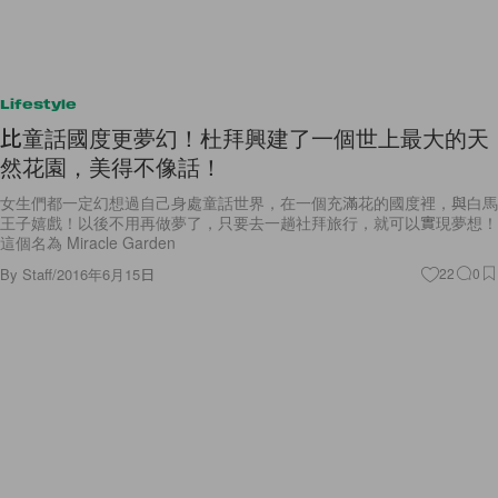
Lifestyle
比童話國度更夢幻！杜拜興建了一個世上最大的天
然花園，美得不像話！
女生們都一定幻想過自己身處童話世界，在一個充滿花的國度裡，與白馬
王子嬉戲！以後不用再做夢了，只要去一趟社拜旅行，就可以實現夢想！
這個名為 Miracle Garden
By
Staff
/
2016年6月15日
22
0