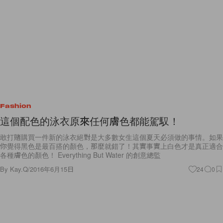
Fashion
這個配色的泳衣原來任何膚色都能駕馭！
敢打賭購買一件新的泳衣絕對是大多數女生這個夏天必須做的事情。如果
你覺得黑色是最百搭的顏色，那麼就錯了！其實事實上白色才是真正適合
各種膚色的顏色！ Everything But Water 的創意總監
By
Kay.Q
/
2016年6月15日
24
0