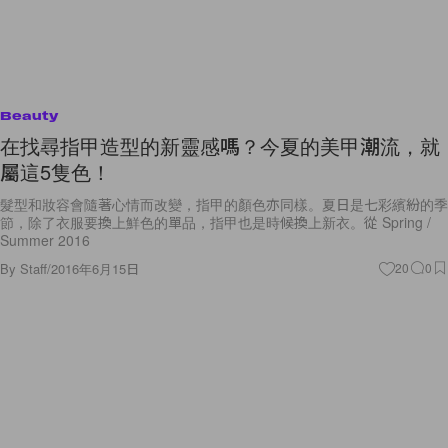
Beauty
在找尋指甲造型的新靈感嗎？今夏的美甲潮流，就
屬這5隻色！
髮型和妝容會隨著心情而改變，指甲的顏色亦同樣。夏日是七彩繽紛的季
節，除了衣服要換上鮮色的單品，指甲也是時候換上新衣。從 Spring /
Summer 2016
By
Staff
/
2016年6月15日
20
0