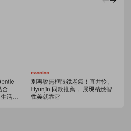
Fashion
Fa
tle
別再說無框眼鏡老氣！直井怜、
日
結合
Hyunjin 同款推薦， 展現精緻智
麼
本是生活科
性美就靠它
必