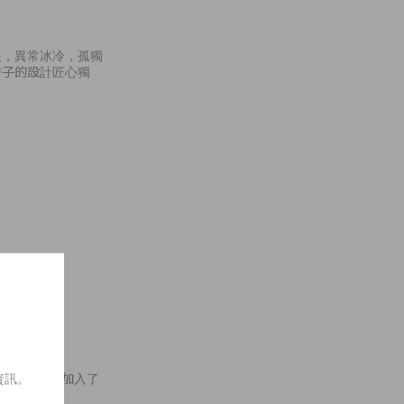
眼，異常冰冷，孤獨
房子的設計匠心獨
on
資訊。
時所創辦，而後陸續加入了