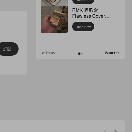
RMK 遮瑕盒
Flawless Cover
Concealer
Read Now
訂閱
Prev
Next