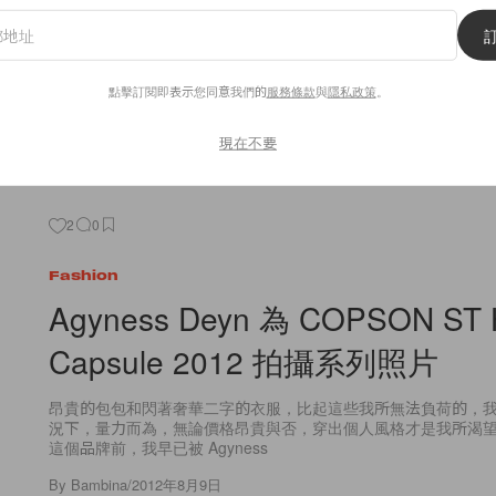
By
Bambina
/
2012年8月9日
點擊訂閱即表示您同意我們的
服務條款
與
隱私政策
。
現在不要
2
0
Fashion
Agyness Deyn 為 COPSON ST H
Capsule 2012 拍攝系列照片
昂貴的包包和閃著奢華二字的衣服，比起這些我所無法負荷的，
況下，量力而為，無論價格昂貴與否，穿出個人風格才是我所渴
這個品牌前，我早已被 Agyness
By
Bambina
/
2012年8月9日