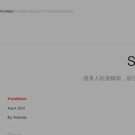
POPBEE
POPBEE CIRCLE
CITY GUIDE
POPCAST
FASHION
ACCES
很多人吃過豬肉，卻
Fashion
Aug 9, 2012
By
Yolanda