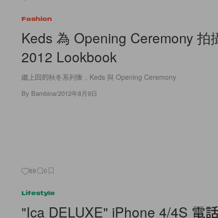
Fashion
Keds 為 Opening Ceremony
2012 Lookbook
繼上回的秋冬系列後，Keds 與 Opening Ceremony
By
Bambina
/
2012年8月9日
69
0
Lifestyle
"Ica DELUXE" iPhone 4/4S