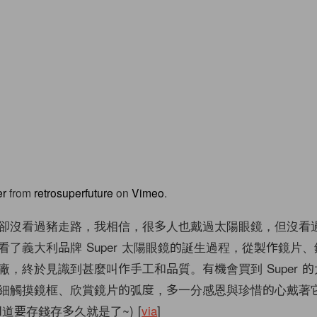
er
from
retrosuperfuture
on
Vimeo
.
卻沒看過豬走路，我相信，
很多人也戴過太陽眼鏡，但沒看
看了義大利品牌 Super 太陽眼鏡的誕生過程，從製作鏡片、
廠，終於見識到甚麼叫作手工和品質。
有機會買到 Super 
細觸摸鏡框、
欣賞鏡片的弧度，多一分感恩與珍惜的心戴著
道要存錢存多久就是了~) [
via
]