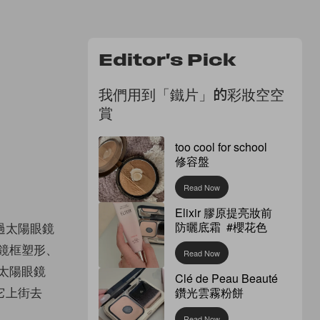
Editor's Pick
我們用到「鐵片」的彩妝空空
賞
too cool for school
修容盤
Read Now
Elixir 膠原提亮妝前
防曬底霜 #櫻花色
過太陽眼鏡
鏡框塑形、
Read Now
的太陽眼鏡
Clé de Peau Beauté
它上街去
鑽光雲霧粉餅
Read Now