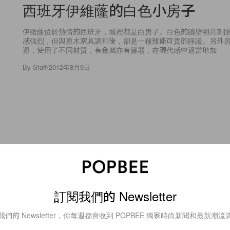
西班牙伊維蕯的白色小房子
伊維蕯位於熱情的西班牙，城裡都是白房子。白色的牆壁明亮刺
感強烈，但與原木家具調和後，卻是一種難能可貴的靜謐。另外
運，使用了不同材質，有金屬亦有籐器，在現代感中適當地加
By
Staff
/
2012年8月9日
6
0
Fashion
Bona Drag Ceremonial Collecti
訂閱我們的 Newsletter
我們的 Newsletter，你每週都會收到 POPBEE 獨家時尚新聞和最新潮流
網路商店 Bona Drag，是由 Heather Wojner 於 2006 年
Hannah Bartie、Christina Dupont、Tiffany Harker