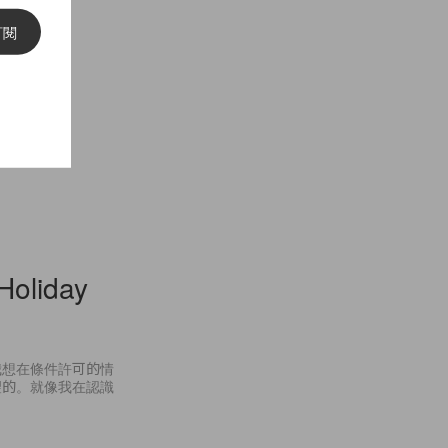
訂閱
oliday
我想在條件許可的情
望的。就像我在認識