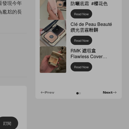
看發現今年
防曬底霜 #櫻花色
為尷尬的長
Read Now
Clé de Peau Beauté
鑽光雲霧粉餅
Read Now
RMK 遮瑕盒
Flawless Cover
Concealer
Read Now
Prev
Next
訂閱