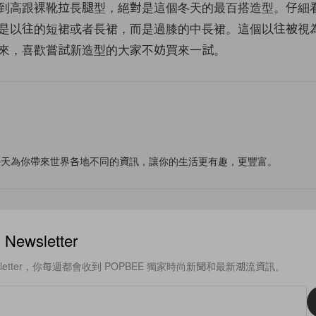
到高跟裸靴拉長腿型，絕對是這個冬天的最百搭造型。仔細
是以往的短裙或者長裙，而是過膝的中長裙。這個以往被視
來，喜歡嘗試新造型的大家不妨買來一試。
f
每天為你帶來世界各地不同的資訊，讓你的生活更有趣，更豐富。
ewsletter
sletter，你每週都會收到 POPBEE 獨家時尚新聞和最新潮流資訊。