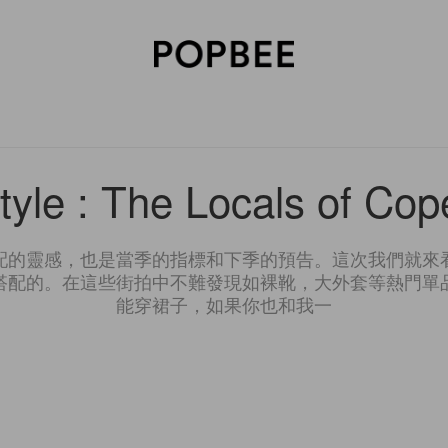
SORIES
BEAUTY
WELLNESS
LIFESTYLE
CELEBRITIES
V
Style : The Locals of Co
配的靈感，也是當季的指標和下季的預告。這次我們就來
搭配的。在這些街拍中不難發現如裸靴，大外套等熱門單
能穿裙子，如果你也和我一