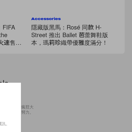
Accessories
Ac
IFA
隱藏版黑馬：Rosé 同款 H-
Th
the
Street 推出 Ballet 芭蕾舞鞋版
這
就火速售
本，瑪莉珍織帶優雅度滿分！
時
ols
有商店都進行瘋狂大
飾打扮盡最後努力。
資訊。