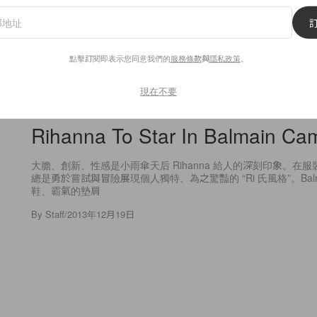
點擊訂閱即表示您同意我們的
服務條款
與
隱私政策
。
14
0
現在不要
Fashion
Rihanna To Star In Balmain Ca
大膽、創新、性感是小雨傘天后 Rihanna 給人的深刻印象。在服裝
總是勇於嘗試與冒險展現個人獨特、為之驚豔的 “Ri 氏風格”。Bal
鞋、霸氣的墊肩
By
Staff
/
2013年12月19日