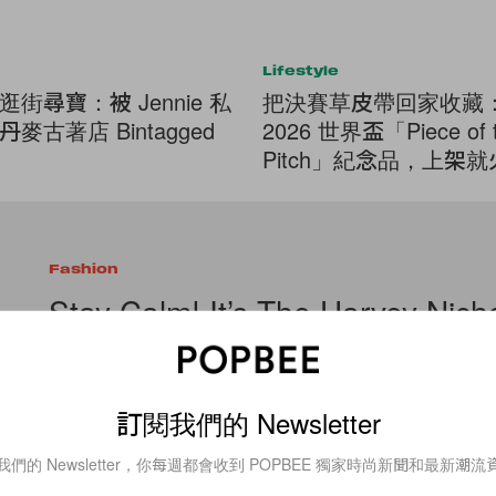
Lifestyle
街尋寶：被 Jennie 私
把決賽草皮帶回家收藏：F
麥古著店 Bintagged
2026 世界盃「Piece of 
Pitch」紀念品，上架
罄！
Fashion
Stay Calm! It’s The Harvey Nich
Autumn Winter Further Sale
聖誕節除了是狂歡的節日，也是購物的好時節。皆因這段時間所
訂閱我們的 Newsletter
減價，人人都把握最後機會搶購心儀商品，為聖誕、新年派對服
雲集多個國際時尚名牌的 Harvey
我們的 Newsletter，你每週都會收到 POPBEE 獨家時尚新聞和最新潮流
By
Vicky Wai
/
2013年12月19日