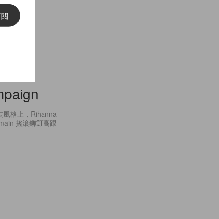
訂閱
mpaign
風格上，Rihanna
main 搖滾鉚釘高跟