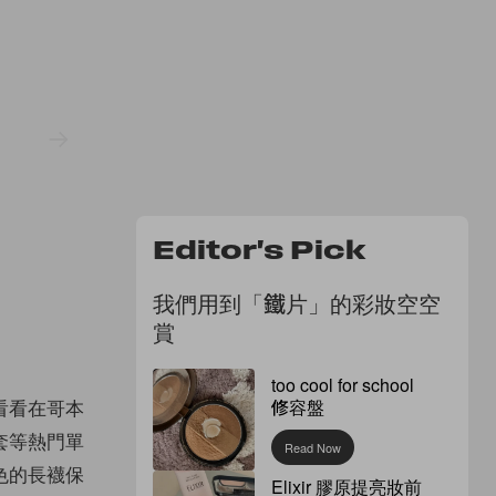
Editor's Pick
我們用到「鐵片」的彩妝空空
賞
too cool for school
看看在哥本
修容盤
套等熱門單
Read Now
色的長襪保
Elixir 膠原提亮妝前