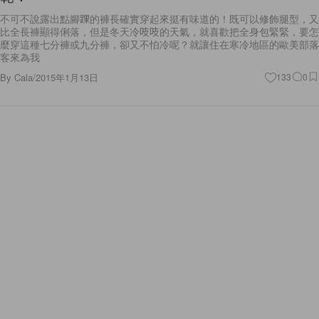
比全長褲顯得俐落，但是冬天冷吱吱的天氣，就喜歡把全身包緊緊，要怎
麼穿這種七分褲或九分褲，卻又不怕冷呢？就讓住在寒冷地區的歐美部落
客來為我
By
Cala
/
2015年1月13日
133
0
Fashion