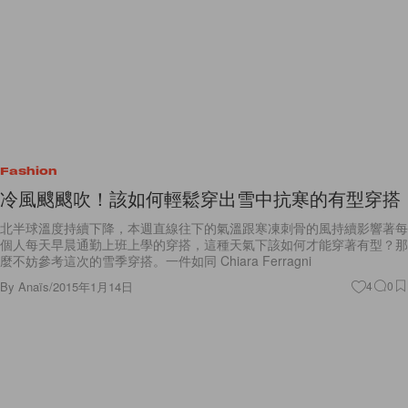
Fashion
冷風颼颼吹！該如何輕鬆穿出雪中抗寒的有型穿搭
北半球溫度持續下降，本週直線往下的氣溫跟寒凍刺骨的風持續影響著每
個人每天早晨通勤上班上學的穿搭，這種天氣下該如何才能穿著有型？那
麼不妨參考這次的雪季穿搭。一件如同 Chiara Ferragni
By
Anaïs
/
2015年1月14日
4
0