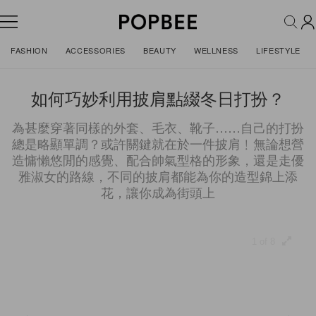
FASHION
ACCESSORIES
BEAUTY
WELLNESS
LIFESTYLE
如何巧妙利用披肩點綴冬日打扮？
為甚麼穿著同樣的外套、毛衣、靴子……自己的打扮
總是略顯單調？或許關鍵就在於一件披肩﹗無論想營
造慵懶悠閒的感覺、配合帥氣型格的形象，還是走優
雅淑女的路線，不同的披肩都能為你的造型錦上添
花，讓你成為街頭上
1 of 8