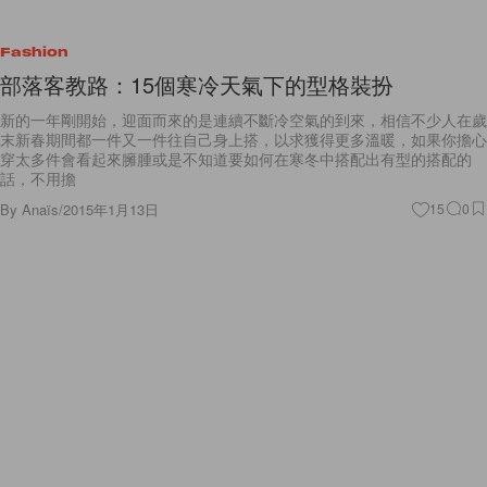
Fashion
部落客教路：15個寒冷天氣下的型格裝扮
新的一年剛開始，迎面而來的是連續不斷冷空氣的到來，相信不少人在歲
末新春期間都一件又一件往自己身上搭，以求獲得更多溫暖，如果你擔心
穿太多件會看起來臃腫或是不知道要如何在寒冬中搭配出有型的搭配的
話，不用擔
By
Anaïs
/
2015年1月13日
15
0