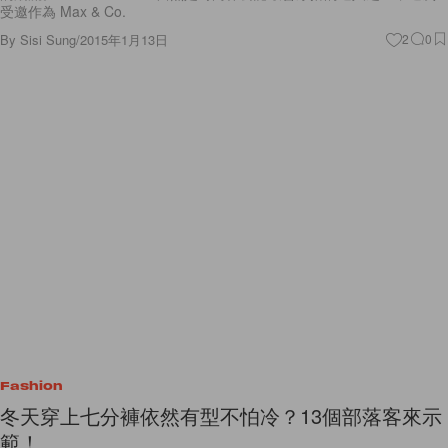
By
Sisi Sung
/
2015年1月13日
2
0
Fashion
冬天穿上七分褲依然有型不怕冷？13個部落客來示
範！
不可不說露出點腳踝的褲長確實穿起來挺有味道的！既可以修飾腿型，又