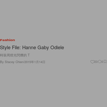
Fashion
Style File: Hanne Gaby Odiele
時裝周燈光閃爍的 T
By
Stacey Chien
/
2015年1月14日
23
0