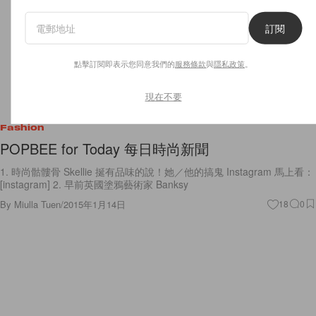
訂閱
點擊訂閱即表示您同意我們的
服務條款
與
隱私政策
。
現在不要
Fashion
POPBEE for Today 每日時尚新聞
1. 時尚骷髏骨 Skellie 挻有品味的說！她／他的搞鬼 Instagram 馬上看：
[instagram] 2. 早前英國塗鴉藝術家 Banksy
By
Miulla Tuen
/
2015年1月14日
18
0