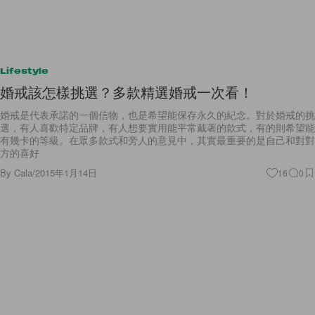
Lifestyle
婚戒該怎樣挑選？多款精選婚戒一次看！
婚戒是代表承諾的一個信物，也是希望能保存永久的紀念。對於婚戒的挑
選，有人喜歡特定品牌，有人想要實用能平常戴著的款式，有的則希望能
有幾卡的等級。在眾多款式和旁人的意見中，其實最重要的是自己和對對
方的喜好
By
Cala
/
2015年1月14日
16
0