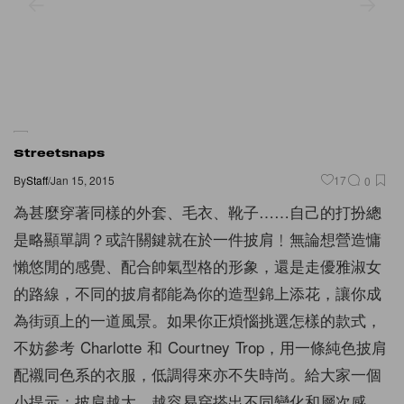
Streetsnaps
By
Staff
/
Jan 15, 2015
17
0
為甚麼穿著同樣的外套、毛衣、靴子……自己的打扮總
是略顯單調？或許關鍵就在於一件披肩﹗無論想營造慵
懶悠閒的感覺、配合帥氣型格的形象，還是走優雅淑女
的路線，不同的披肩都能為你的造型錦上添花，讓你成
為街頭上的一道風景。如果你正煩惱挑選怎樣的款式，
不妨參考 Charlotte 和 Courtney Trop，用一條純色披肩
配襯同色系的衣服，低調得來亦不失時尚。給大家一個
小提示：披肩越大，越容易穿搭出不同變化和層次感