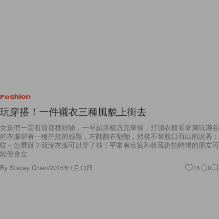
Fashion
玩穿搭！一件襯衣三種風貌上街去
女孩們一定有過這種經驗，一早起床梳洗完畢後，打開衣櫃看著滿坑滿谷
的衣服卻有一種茫然的感覺，左翻翻右翻翻，然後不禁脫口而出的說著：
哎～怎麼辦？我沒衣服可以穿了啦！平常有欣賞和收藏街拍特輯的朋友可
能便會立
By
Stacey Chien
/
2015年1月13日
16
0