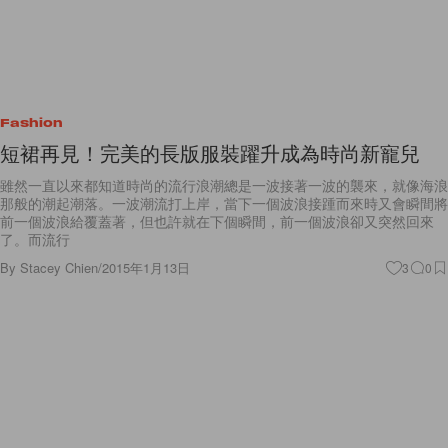
Fashion
短裙再見！完美的長版服裝躍升成為時尚新寵兒
雖然一直以來都知道時尚的流行浪潮總是一波接著一波的襲來，就像海浪
那般的潮起潮落。一波潮流打上岸，當下一個波浪接踵而來時又會瞬間將
前一個波浪給覆蓋著，但也許就在下個瞬間，前一個波浪卻又突然回來
了。而流行
By
Stacey Chien
/
2015年1月13日
3
0