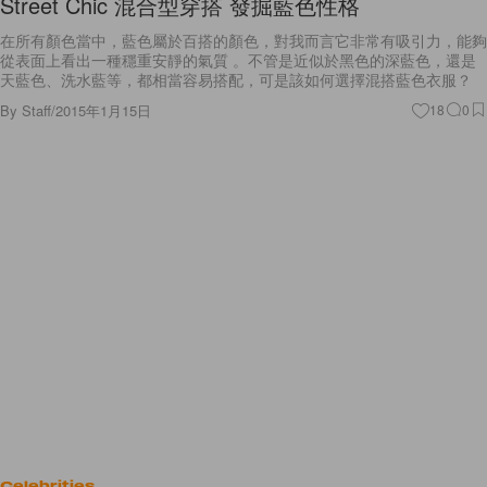
Street Chic 混合型穿搭 發掘藍色性格
在所有顏色當中，藍色屬於百搭的顏色，對我而言它非常有吸引力，能夠
從表面上看出一種穩重安靜的氣質 。不管是近似於黑色的深藍色，還是
天藍色、洗水藍等，都相當容易搭配，可是該如何選擇混搭藍色衣服？
By
Staff
/
2015年1月15日
18
0
Celebrities